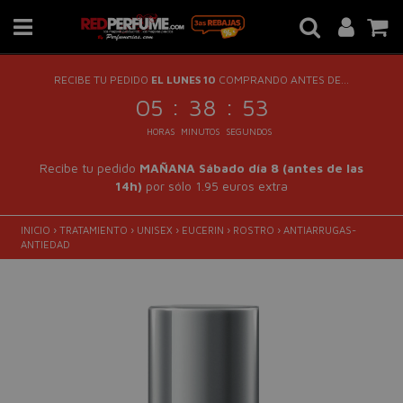
RECIBE TU PEDIDO
EL LUNES 10
COMPRANDO ANTES DE...
:
:
05
38
52
HORAS
MINUTOS
SEGUNDOS
Recibe tu pedido
MAÑANA Sábado día 8 (antes de las
14h)
por sólo 1.95 euros extra
INICIO
›
TRATAMIENTO
›
UNISEX
›
EUCERIN
›
ROSTRO
›
ANTIARRUGAS-
ANTIEDAD