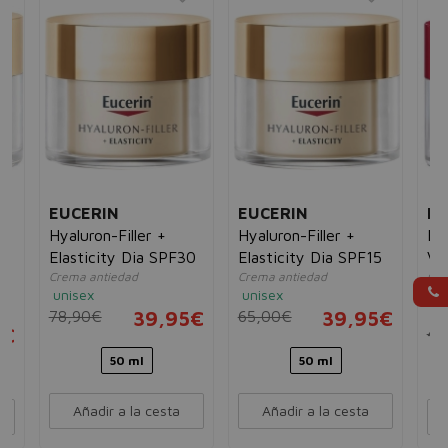
EUCERIN
EUCERIN
EU
Hyaluron-Filler +
Hyaluron-Filler +
Hya
Elasticity Dia SPF30
Elasticity Dia SPF15
Vo
d
Crema antiedad
Crema antiedad
Cre
FP
unisex
unisex
nor
un
78,90€
39,95€
65,00€
39,95€
5€
45
50 ml
50 ml
Añadir a la cesta
Añadir a la cesta