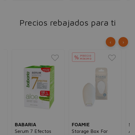
Precios rebajados para ti
‹
›
PRECIO
%
MÍNIMO
BABARIA
FOAMIE
SE
sh
Serum 7 Efectos
Storage Box For
Az