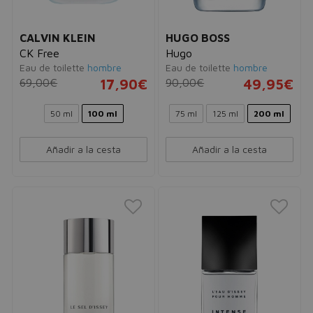
CALVIN KLEIN
HUGO BOSS
CK Free
Hugo
Eau de toilette
hombre
Eau de toilette
hombre
69,00€
17,90€
90,00€
49,95€
50 ml
100 ml
75 ml
125 ml
200 ml
Añadir a la cesta
Añadir a la cesta