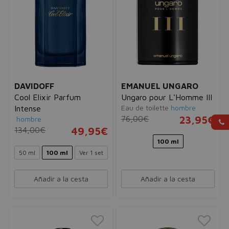
DAVIDOFF
EMANUEL UNGARO
Cool Elixir Parfum
Ungaro pour L'Homme III
Eau de toilette
hombre
Intense
76,00€
23,95€
hombre
134,00€
49,95€
100 ml
50 ml
100 ml
Ver 1 set
Añadir a la cesta
Añadir a la cesta