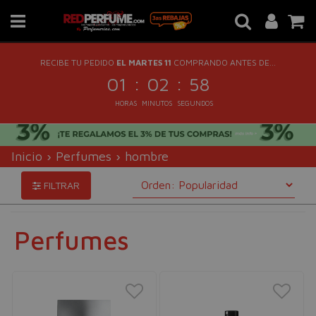
RECIBE TU PEDIDO
EL MARTES 11
COMPRANDO ANTES DE...
:
:
01
02
57
HORAS
MINUTOS
SEGUNDOS
Inicio
›
Perfumes
›
hombre
FILTRAR
Perfumes