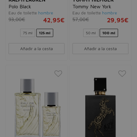
Polo Black
Tommy New York
Eau de toilette
hombre
Eau de toilette
hombre
93,00€
42,95€
57,00€
29,95€
75 ml
125 ml
50 ml
100 ml
Añadir a la cesta
Añadir a la cesta