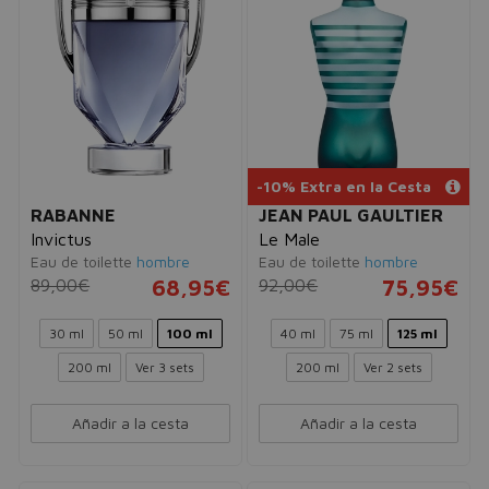
-10% Extra en la Cesta
RABANNE
JEAN PAUL GAULTIER
Invictus
Le Male
Eau de toilette
hombre
Eau de toilette
hombre
89,00€
68,95€
92,00€
75,95€
30 ml
50 ml
100 ml
40 ml
75 ml
125 ml
200 ml
Ver 3 sets
200 ml
Ver 2 sets
Añadir a la cesta
Añadir a la cesta