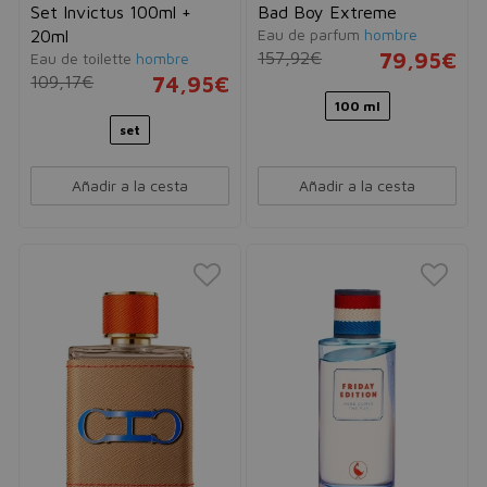
Set Invictus 100ml +
Bad Boy Extreme
Eau de parfum
hombre
20ml
157,92€
79,95€
Eau de toilette
hombre
109,17€
74,95€
100 ml
set
Añadir a la cesta
Añadir a la cesta