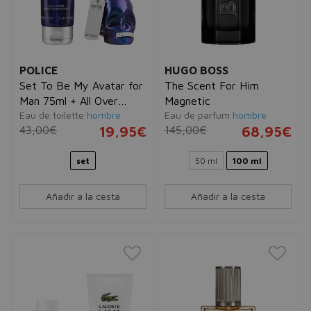
POLICE
HUGO BOSS
Set To Be My Avatar for
The Scent For Him
Man 75ml + All Over
Magnetic
Eau de toilette
hombre
Eau de parfum
hombre
Body Shampoo 100ml
43,00€
19,95€
145,00€
68,95€
set
50 ml
100 ml
Añadir a la cesta
Añadir a la cesta