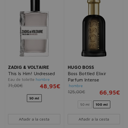
ZADIG & VOLTAIRE
HUGO BOSS
This Is Him! Undressed
Boss Bottled Elixir
Eau de toilette
hombre
Parfum Intense
71,00€
48,95€
hombre
125,00€
66,95€
50 ml
50 ml
100 ml
Añadir a la cesta
Añadir a la cesta