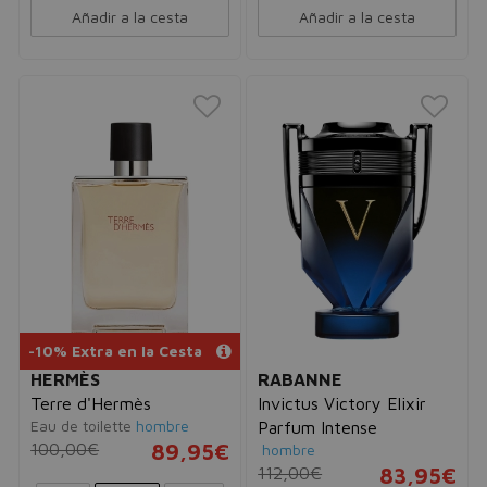
Añadir a la cesta
Añadir a la cesta
-10% Extra en la Cesta
HERMÈS
RABANNE
Terre d'Hermès
Invictus Victory Elixir
Eau de toilette
hombre
Parfum Intense
100,00€
89,95€
hombre
112,00€
83,95€