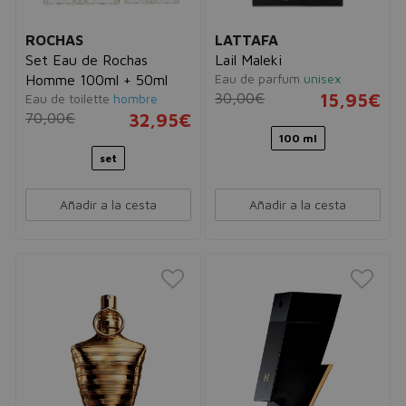
ROCHAS
LATTAFA
Set Eau de Rochas
Lail Maleki
Eau de parfum
unisex
Homme 100ml + 50ml
30,00€
15,95€
Eau de toilette
hombre
70,00€
32,95€
100 ml
set
Añadir a la cesta
Añadir a la cesta