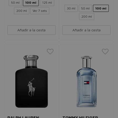
50 ml
100 ml
125 ml
30 ml
50 ml
100 ml
200 ml
Ver 7 sets
200 ml
Añadir a la cesta
Añadir a la cesta
RALPH LAUREN
TOMMY HILFIGER