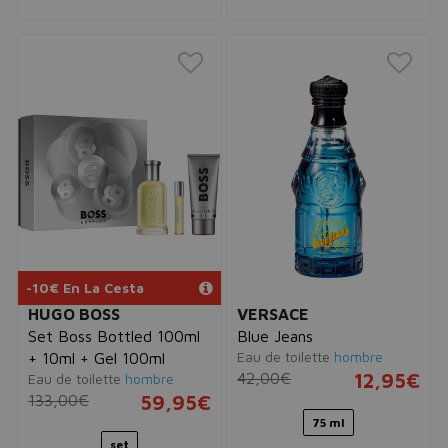
-10€ En La Cesta
HUGO BOSS
VERSACE
Set Boss Bottled 100ml
Blue Jeans
Eau de toilette
hombre
+ 10ml + Gel 100ml
42,00€
12,95€
Eau de toilette
hombre
133,00€
59,95€
75 ml
set