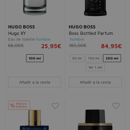
HUGO BOSS
HUGO BOSS
Hugo XY
Boss Bottled Parfum
Eau de toilette
hombre
hombre
66,00€
25,95€
183,00€
84,95€
100 ml
50 ml
100 ml
200 ml
Ver 1 set
Añadir a la cesta
Añadir a la cesta
PRECIO
%
MÍNIMO