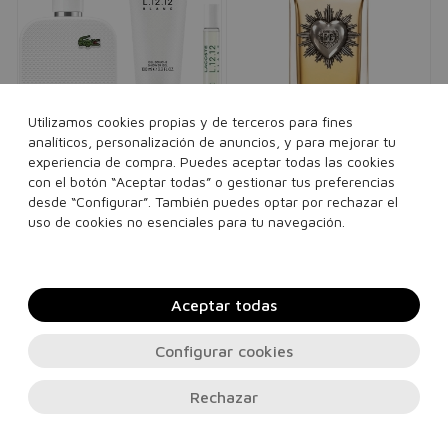
Utilizamos cookies propias y de terceros para fines
analíticos, personalización de anuncios, y para mejorar tu
experiencia de compra. Puedes aceptar todas las cookies
LACOSTE
DOLCE & GABBANA
con el botón “Aceptar todas” o gestionar tus preferencias
Set Lacoste L.12.12 Blanc
Devotion Male Pour
desde “Configurar”. También puedes optar por rechazar el
100ml + 7,5ml + Gel
Homme
uso de cookies no esenciales para tu navegación.
Eau de toilette
hombre
Eau de parfum
hombre
Douche Intégral 100ml
117,00€
56,95€
135,00€
79,95€
set
50 ml
100 ml
Ver 1 set
Aceptar todas
Añadir a la cesta
Añadir a la cesta
Configurar cookies
Rechazar