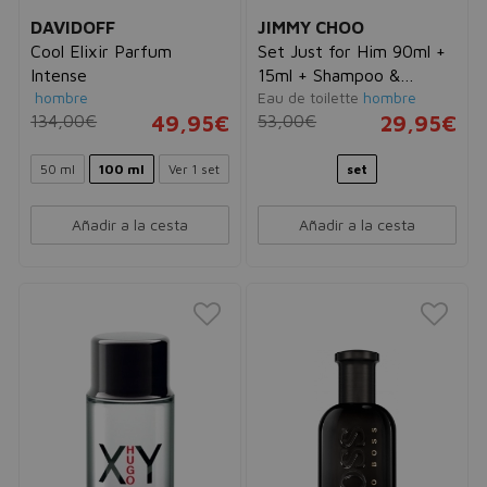
DAVIDOFF
JIMMY CHOO
Cool Elixir Parfum
Set Just for Him 90ml +
Intense
15ml + Shampoo &
hombre
Eau de toilette
hombre
Shower Gel 100ml +
134,00€
49,95€
53,00€
29,95€
Neceser
50 ml
100 ml
Ver 1 set
set
Añadir a la cesta
Añadir a la cesta