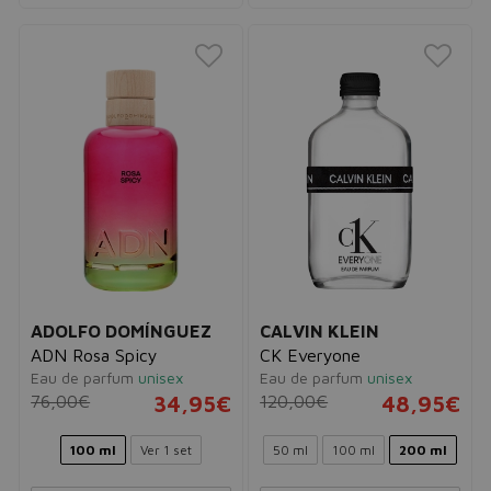
ADOLFO DOMÍNGUEZ
CALVIN KLEIN
ADN Rosa Spicy
CK Everyone
Eau de parfum
unisex
Eau de parfum
unisex
76,00€
34,95€
120,00€
48,95€
100 ml
Ver 1 set
50 ml
100 ml
200 ml