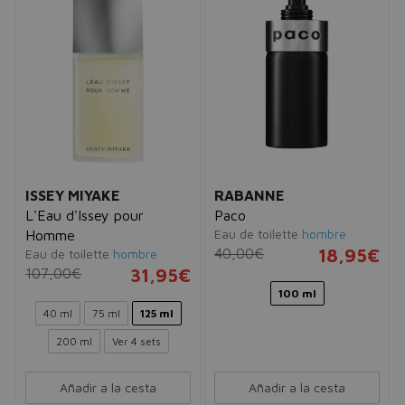
ISSEY MIYAKE
RABANNE
L'Eau d'Issey pour
Paco
Eau de toilette
hombre
Homme
40,00€
18,95€
Eau de toilette
hombre
107,00€
31,95€
100 ml
40 ml
75 ml
125 ml
200 ml
Ver 4 sets
Añadir a la cesta
Añadir a la cesta