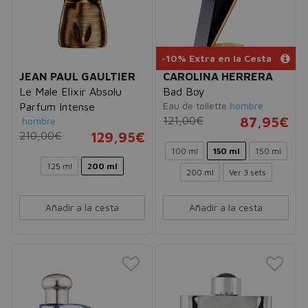
-10% Extra en la Cesta
JEAN PAUL GAULTIER
CAROLINA HERRERA
Le Male Elixir Absolu
Bad Boy
Eau de toilette
hombre
Parfum Intense
121,00€
87,95€
hombre
210,00€
129,95€
100 ml
150 ml
150 ml
125 ml
200 ml
200 ml
Ver 3 sets
Añadir a la cesta
Añadir a la cesta