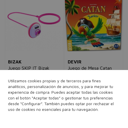
BIZAK
DEVIR
Juego SKIP IT Bizak
Juego de Mesa Catan
35007556
Junior (Es)
niños
niños
Utilizamos cookies propias y de terceros para fines
34,95€
24,95€
29,95€
19,95€
analíticos, personalización de anuncios, y para mejorar tu
experiencia de compra. Puedes aceptar todas las cookies
con el botón “Aceptar todas” o gestionar tus preferencias
1 unidades
1 unidades
desde “Configurar”. También puedes optar por rechazar el
uso de cookies no esenciales para tu navegación.
Añadir a la cesta
Añadir a la cesta