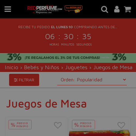
RECIBE TU PEDIDO
EL LUNES 10
COMPRANDO ANTES DE...
:
:
06
30
35
HORAS
MINUTOS
SEGUNDOS
Inicio
›
Bebés y Niños
›
Juguetes
›
Juegos de Mesa
FILTRAR
Juegos de Mesa
PRECIO
PRECIO
%
%
MÍNIMO
MÍNIMO