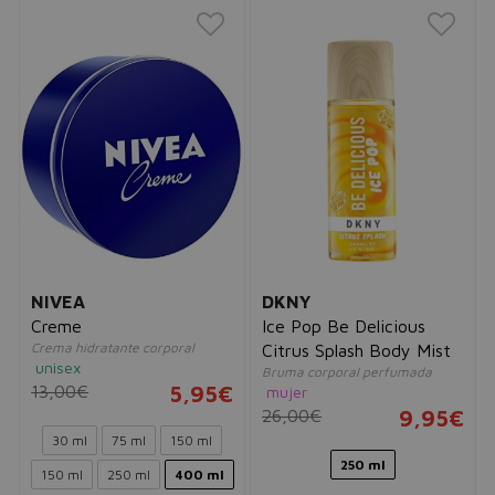
NIVEA
DKNY
Creme
Ice Pop Be Delicious
Crema hidratante corporal
Citrus Splash Body Mist
unisex
Bruma corporal perfumada
13,00€
5,95€
mujer
26,00€
9,95€
30 ml
75 ml
150 ml
250 ml
150 ml
250 ml
400 ml