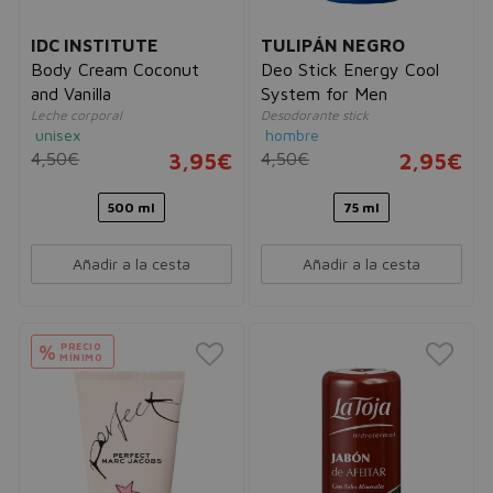
IDC INSTITUTE
TULIPÁN NEGRO
Body Cream Coconut
Deo Stick Energy Cool
and Vanilla
System for Men
Leche corporal
Desodorante stick
unisex
hombre
4,50€
3,95€
4,50€
2,95€
500 ml
75 ml
Añadir a la cesta
Añadir a la cesta
PRECIO
%
MÍNIMO