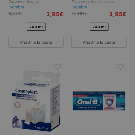
Desodorante spray
Protege contra la irritación
hombre
hombre
3,00€
2,95€
10,00€
3,95€
200 ml
200 ml
Añadir a la cesta
Añadir a la cesta