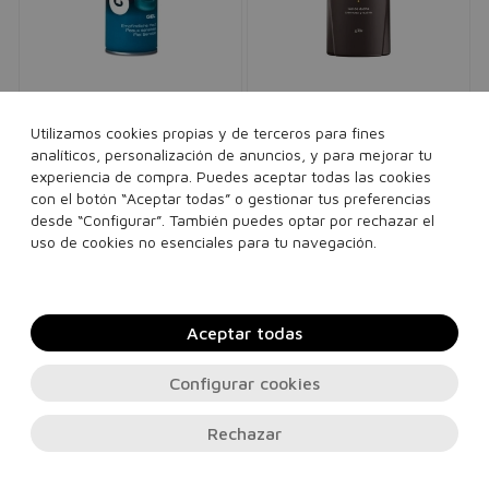
GILLETTE
LA TOJA
Gillette Gel de Afeitar
Gel de Ducha Magno
Utilizamos cookies propias y de terceros para fines
Cuidado para la piel sensible
Classic Original
analíticos, personalización de anuncios, y para mejorar tu
hombre
Gel de ducha cremoso
experiencia de compra. Puedes aceptar todas las cookies
7,00€
2,95€
unisex
con el botón “Aceptar todas” o gestionar tus preferencias
8,00€
3,95€
desde “Configurar”. También puedes optar por rechazar el
200 ml
uso de cookies no esenciales para tu navegación.
600 ml
Añadir a la cesta
Añadir a la cesta
Aceptar todas
Configurar cookies
Rechazar