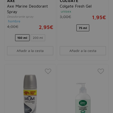
AXE
COLGATE
Axe Marine Deodorant
Colgate Fresh Gel
unisex
Spray
3,00€
1,95€
Desodorante spray
hombre
4,00€
2,95€
75 ml
150 ml
200 ml
Añadir a la cesta
Añadir a la cesta