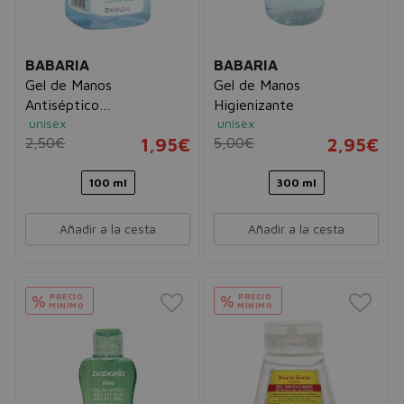
BABARIA
BABARIA
Gel de Manos
Gel de Manos
Antiséptico
Higienizante
unisex
unisex
Desinfectante
2,50€
1,95€
5,00€
2,95€
100 ml
300 ml
Añadir a la cesta
Añadir a la cesta
PRECIO
PRECIO
%
%
MÍNIMO
MÍNIMO