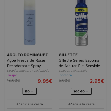
ADOLFO DOMÍNGUEZ
GILLETTE
Agua Fresca de Rosas
Gillette Series Espuma
Desodorante Spray
de Afeitar Piel Sensible
Desodorante spray perfumado
Cuidado piel sensible
mujer
hombre
13,00€
9,95€
5,00€
2,95€
150 ml
200+50 ml
Añadir a la cesta
Añadir a la cesta