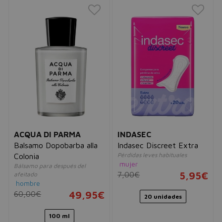
ACQUA DI PARMA
INDASEC
Balsamo Dopobarba alla
Indasec Discreet Extra
Pérdidas leves habituales
Colonia
mujer
Bálsamo para después del
7,00€
5,95€
afeitado
hombre
60,00€
49,95€
20 unidades
100 ml