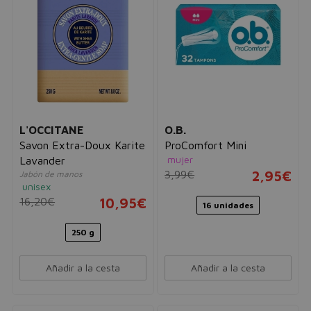
L'OCCITANE
O.B.
Savon Extra-Doux Karite
ProComfort Mini
mujer
Lavander
3,99€
2,95€
Jabón de manos
unisex
16,20€
10,95€
16 unidades
250 g
Añadir a la cesta
Añadir a la cesta