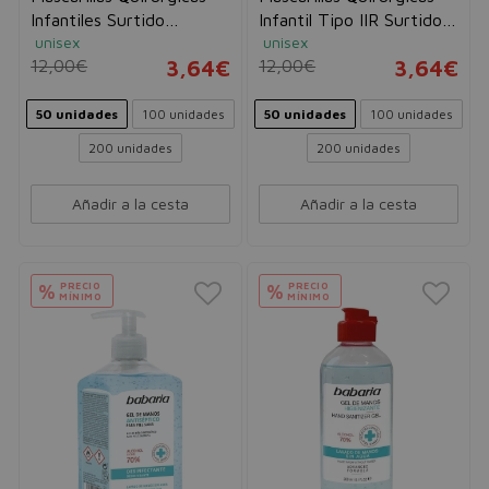
Infantiles Surtido
Infantil Tipo IIR Surtido
unisex
unisex
Dibujitos tipo IIR de 3
Infantil I
12,00€
3,64€
12,00€
3,64€
Capas
50 unidades
100 unidades
50 unidades
100 unidades
200 unidades
200 unidades
Añadir a la cesta
Añadir a la cesta
PRECIO
PRECIO
%
%
MÍNIMO
MÍNIMO