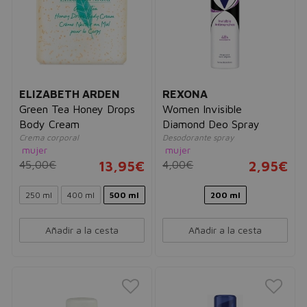
ELIZABETH ARDEN
REXONA
Green Tea Honey Drops
Women Invisible
Body Cream
Diamond Deo Spray
Crema corporal
Desodorante spray
mujer
mujer
45,00€
13,95€
4,00€
2,95€
250 ml
400 ml
500 ml
200 ml
Añadir a la cesta
Añadir a la cesta