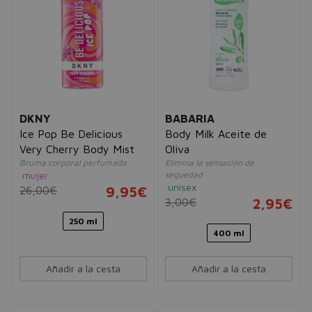
DKNY
BABARIA
Ice Pop Be Delicious
Body Milk Aceite de
Very Cherry Body Mist
Oliva
Bruma corporal perfumada
Elimina la sensación de
mujer
sequedad
unisex
26,00€
9,95€
3,00€
2,95€
250 ml
400 ml
Añadir a la cesta
Añadir a la cesta