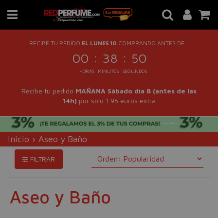
RECIBE TU PEDIDO
EL LUNES 10
COMPRANDO ANTES DE...
:
:
00
38
49
HORAS
MINUTOS
SEGUNDOS
Recibe tu pedido
MAÑANA Sábado día 8 (antes de las
14h)
por sólo 1.95 euros extra
Inicio
›
Aseo y Baño
FILTRAR
Aseo y Baño