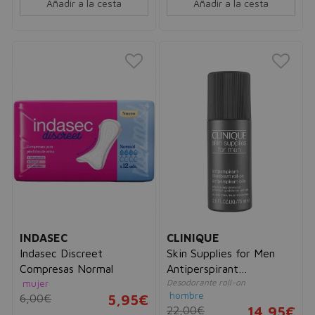
Añadir a la cesta
Añadir a la cesta
INDASEC
CLINIQUE
Indasec Discreet
Skin Supplies for Men
Compresas Normal
Antiperspirant
mujer
Desodorante roll-on
Deodorant Roll-On
hombre
6,00€
5,95€
22,00€
14,95€