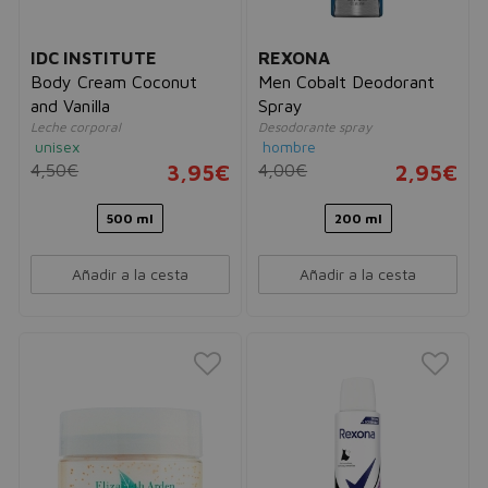
IDC INSTITUTE
REXONA
Body Cream Coconut
Men Cobalt Deodorant
and Vanilla
Spray
Leche corporal
Desodorante spray
unisex
hombre
4,50€
3,95€
4,00€
2,95€
500 ml
200 ml
Añadir a la cesta
Añadir a la cesta