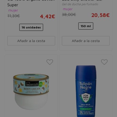
Gel de ducha perfumado
Super
mujer
mujer
38,00€
20,58€
11,39€
4,42€
150 ml
16 unidades
Añadir a la cesta
Añadir a la cesta