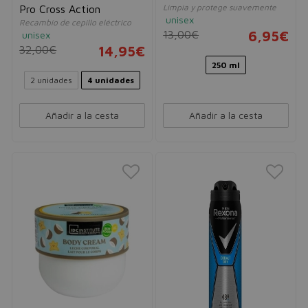
Limpia y protege suavemente
Pro Cross Action
unisex
Recambio de cepillo eléctrico
13,00€
6,95€
unisex
32,00€
14,95€
250 ml
2 unidades
4 unidades
Añadir a la cesta
Añadir a la cesta