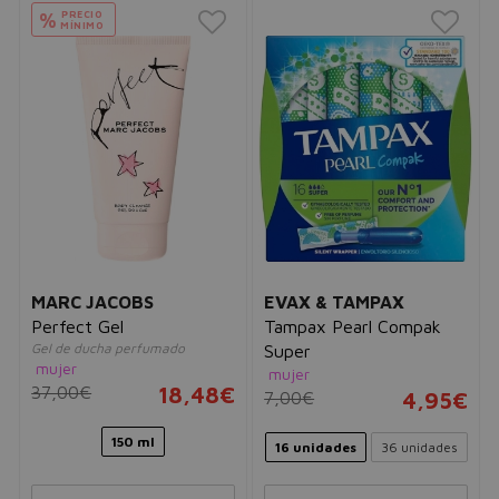
PRECIO
%
MÍNIMO
MARC JACOBS
EVAX & TAMPAX
Perfect Gel
Tampax Pearl Compak
Gel de ducha perfumado
Super
mujer
mujer
37,00€
18,48€
7,00€
4,95€
150 ml
16 unidades
36 unidades