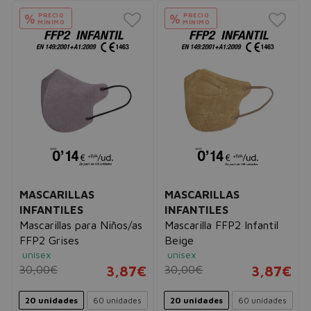
PRECIO
PRECIO
%
%
MÍNIMO
MÍNIMO
MASCARILLAS
MASCARILLAS
INFANTILES
INFANTILES
Mascarillas para Niños/as
Mascarilla FFP2 Infantil
FFP2 Grises
Beige
unisex
unisex
30,00€
3,87€
30,00€
3,87€
20 unidades
60 unidades
20 unidades
60 unidades