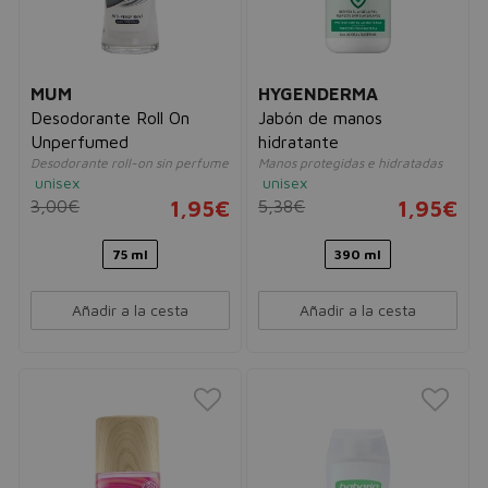
MUM
HYGENDERMA
Desodorante Roll On
Jabón de manos
Unperfumed
hidratante
Desodorante roll-on sin perfume
Manos protegidas e hidratadas
unisex
unisex
3,00€
1,95€
5,38€
1,95€
75 ml
390 ml
Añadir a la cesta
Añadir a la cesta