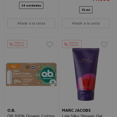
24 unidades
75 ml
Añadir a la cesta
Añadir a la cesta
PRECIO
PRECIO
%
%
MÍNIMO
MÍNIMO
O.B.
MARC JACOBS
OB 100% Organic Cotton
Lola Silky Shower Gel