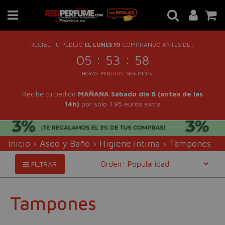
RECIBE TU PEDIDO
EL LUNES 10
COMPRANDO ANTES DE...
:
:
05
53
58
HORAS
MINUTOS
SEGUNDOS
Recibe tu pedido
MAÑANA Sábado día 8 (antes de las
14h)
por sólo 1.95 euros extra
Inicio
›
Aseo y Baño
›
Higiene íntima
›
Tampones
FILTRAR
Tampones