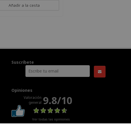
Añadir a la cesta
Suscríbete
Opiniones
9.8/10
Valoración
general
Ver todas las opiniones