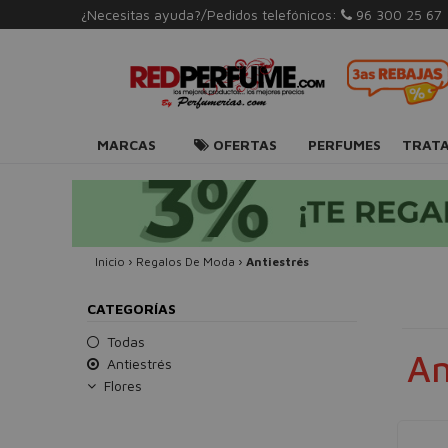
¿Necesitas ayuda?/Pedidos telefónicos:
96 300 25 67
MARCAS
OFERTAS
PERFUMES
TRAT
Inicio
›
Regalos De Moda
›
Antiestrés
CATEGORÍAS
Todas
An
Antiestrés
Flores