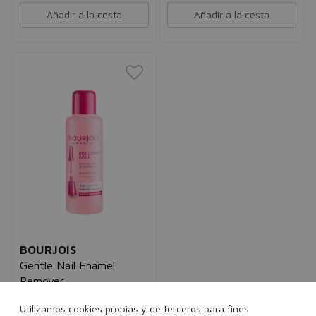
Añadir a la cesta
Añadir a la cesta
BOURJOIS
Gentle Nail Enamel
Remover
Quitaesmalte
unisex
Utilizamos cookies propias y de terceros para fines