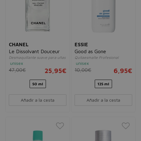
CHANEL
ESSIE
Le Dissolvant Douceur
Good as Gone
Desmaquillante suave para uñas
Quitaesmalte Profesional
unisex
unisex
47,00€
25,95€
10,00€
6,95€
50 ml
125 ml
Añadir a la cesta
Añadir a la cesta