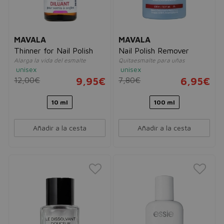
MAVALA
MAVALA
Thinner for Nail Polish
Nail Polish Remover
Alarga la vida del esmalte
Quitaesmalte para uñas
unisex
unisex
12,00€
9,95€
7,80€
6,95€
10 ml
100 ml
Añadir a la cesta
Añadir a la cesta