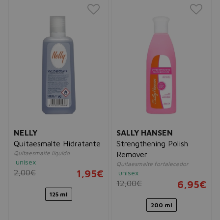
NELLY
SALLY HANSEN
Quitaesmalte Hidratante
Strengthening Polish
Quitaesmalte líquido
Remover
unisex
Quitaesmalte fortalecedor
2,00€
1,95€
unisex
12,00€
6,95€
125 ml
200 ml