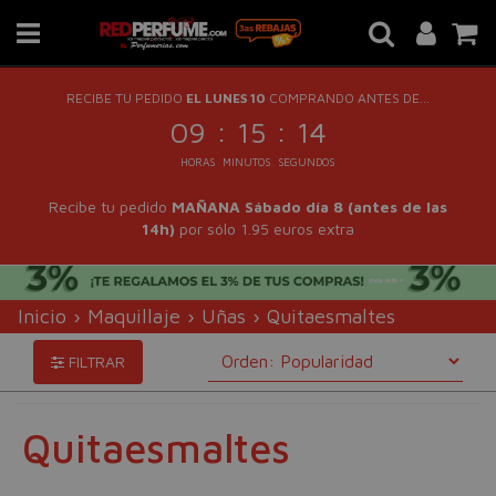
RECIBE TU PEDIDO
EL LUNES 10
COMPRANDO ANTES DE...
:
:
09
15
13
HORAS
MINUTOS
SEGUNDOS
Recibe tu pedido
MAÑANA Sábado día 8 (antes de las
14h)
por sólo 1.95 euros extra
Inicio
›
Maquillaje
›
Uñas
›
Quitaesmaltes
FILTRAR
Quitaesmaltes