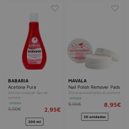
BABARIA
MAVALA
Acetona Pura
Nail Polish Remover Pads
Elimina cualquier tipo de
Discos quitaesmaltes sin acetona
esmalte
unisex
unisex
9,00€
8,95€
3,00€
2,95€
30 unidades
200 ml