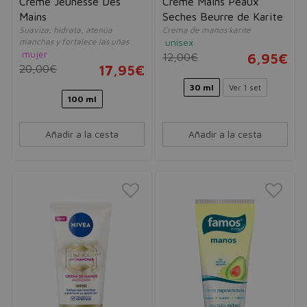
Crème Jeunesse Des
Creme Mains Peaux
Mains
Seches Beurre de Karite
Suaviza, hidrata, atenúa
Crema de manos karité
manchas y fortalece las uñas
unisex
mujer
12,00€
6,95€
20,00€
17,95€
30 ml
Ver 1 set
100 ml
Añadir a la cesta
Añadir a la cesta