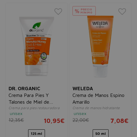
PRECIO
%
MÍNIMO
DR. ORGANIC
WELEDA
Crema Para Pies Y
Crema de Manos Espino
Talones de Miel de
Amarillo
Crema para pies restauradora
Crema de manos hidratante
Manuka
unisex
unisex
12,35€
10,95€
22,00€
7,08€
125 ml
50 ml