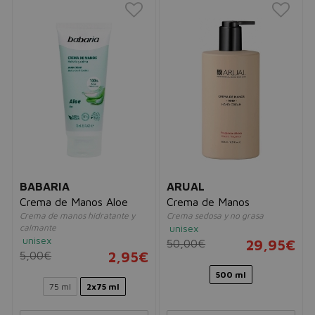
BABARIA
ARUAL
Crema de Manos Aloe
Crema de Manos
Crema de manos hidratante y
Crema sedosa y no grasa
calmante
unisex
unisex
50,00€
29,95€
5,00€
2,95€
500 ml
75 ml
2x75 ml