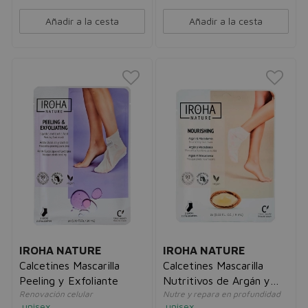
Añadir a la cesta
Añadir a la cesta
IROHA NATURE
IROHA NATURE
Calcetines Mascarilla
Calcetines Mascarilla
Peeling y Exfoliante
Nutritivos de Argán y
Renovación celular
Nutre y repara en profundidad
Macadamia
unisex
unisex