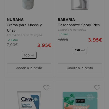
NURANA
BABARIA
Crema para Manos y
Desodorante Spray Pies
Controla la humedad
Uñas
unisex
Crema de aceite de argán
4,69€
3,95€
unisex
7,00€
3,95€
150 ml
100 ml
Añadir a la cesta
Añadir a la cesta