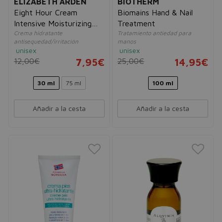
ELIZABETH ARDEN
BIOTHERM
Eight Hour Cream
Biomains Hand & Nail
Intensive Moisturizing
Treatment
Crema hidratante
Tratamiento antiedad para
Hand Treatment
antisequedad/irritación
manos
unisex
unisex
12,00€
7,95€
25,00€
14,95€
30 ml
75 ml
100 ml
Añadir a la cesta
Añadir a la cesta