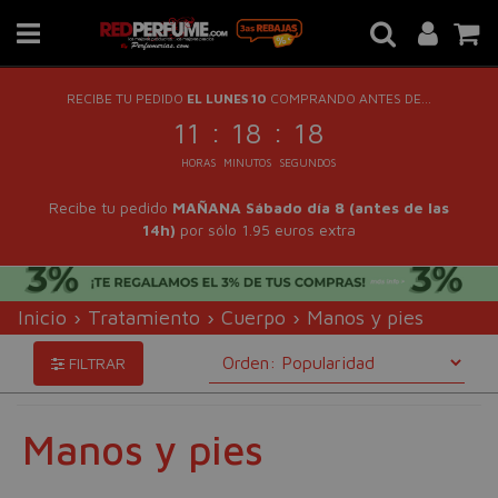
RECIBE TU PEDIDO
EL LUNES 10
COMPRANDO ANTES DE...
:
:
11
18
16
HORAS
MINUTOS
SEGUNDOS
Recibe tu pedido
MAÑANA Sábado día 8 (antes de las
14h)
por sólo 1.95 euros extra
Inicio
›
Tratamiento
›
Cuerpo
›
Manos y pies
FILTRAR
Manos y pies