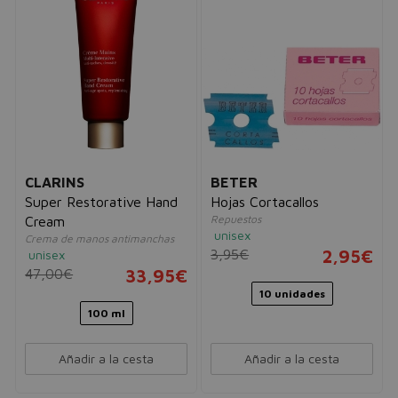
CLARINS
BETER
Super Restorative Hand
Hojas Cortacallos
Repuestos
Cream
unisex
Crema de manos antimanchas
3,95€
2,95€
unisex
47,00€
33,95€
10 unidades
100 ml
Añadir a la cesta
Añadir a la cesta