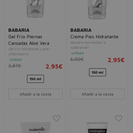
BABARIA
BABARIA
Gel Frío Piernas
Crema Pies Hidratante
Ayuda a normalizar la
Cansadas Aloe Vera
sudoración
Gel frio hidratante y anti-
unisex
inflamatorio
6,00€
2,95€
unisex
3,87€
2,95€
150 ml
150 ml
Añadir a la cesta
Añadir a la cesta