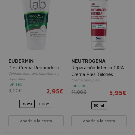
EUDERMIN
NEUTROGENA
Pies Crema Reparadora
Reparación Intensa CICA
Cuidado intensivo hidratante y
Crema Pies Talones
reparador
Crema para pies
Agrietados
unisex
unisex
4,00€
2,95€
11,00€
5,95€
75 ml
100 ml
50 ml
Añadir a la cesta
Añadir a la cesta