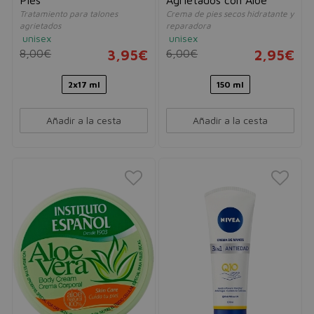
Tratamiento para talones
Crema de pies secos hidratante y
agrietados
reparadora
unisex
unisex
8,00€
3,95€
6,00€
2,95€
2x17 ml
150 ml
Añadir a la cesta
Añadir a la cesta