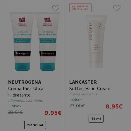
PRECIO
%
MÍNIMO
NEUTROGENA
LANCASTER
Crema Pies Ultra
Soften Hand Cream
Crema de manos
Hidratante
unisex
Altamente hidratante
23,00€
8,95€
unisex
23,91€
9,95€
75 ml
2x100 ml