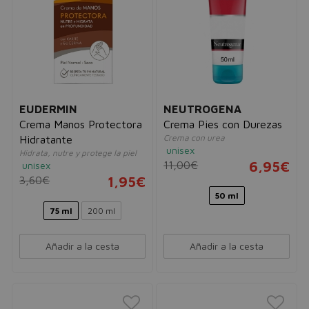
EUDERMIN
NEUTROGENA
Crema Manos Protectora
Crema Pies con Durezas
Crema con urea
Hidratante
unisex
Hidrata, nutre y protege la piel
11,00€
6,95€
unisex
3,60€
1,95€
50 ml
75 ml
200 ml
Añadir a la cesta
Añadir a la cesta