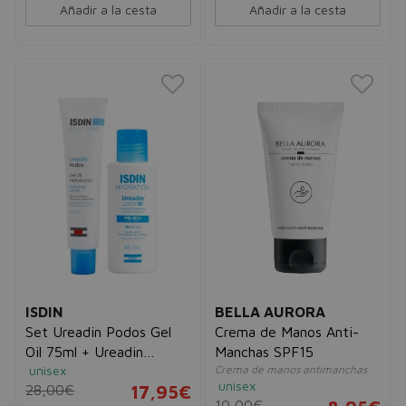
Añadir a la cesta
Añadir a la cesta
ISDIN
BELLA AURORA
Set Ureadin Podos Gel
Crema de Manos Anti-
Oil 75ml + Ureadin
Manchas SPF15
unisex
Crema de manos antimanchas
Lotion10 Hidratación
unisex
28,00€
17,95€
Intensa 100ml
10,00€