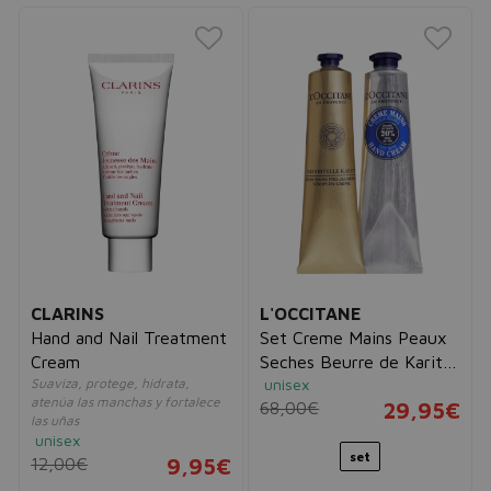
CLARINS
L'OCCITANE
Hand and Nail Treatment
Set Creme Mains Peaux
Cream
Seches Beurre de Karite
Suaviza, protege, hidrata,
unisex
75ml + Shea Immortelle
atenúa las manchas y fortalece
68,00€
29,95€
75ml
las uñas
unisex
set
12,00€
9,95€