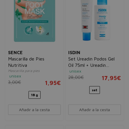
SENCE
ISDIN
Mascarilla de Pies
Set Ureadin Podos Gel
Nutritiva
Oil 75ml + Ureadin
Mascarilla para pies
unisex
Lotion10 Hidratación
unisex
28,00€
17,95€
Intensa 100ml
3,00€
1,95€
set
18 g
Añadir a la cesta
Añadir a la cesta