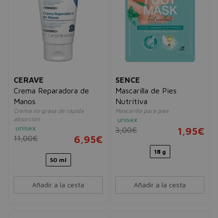
CERAVE
SENCE
Crema Reparadora de
Mascarilla de Pies
Manos
Nutritiva
Crema no grasa de rápida
Mascarilla para pies
absorción
unisex
unisex
3,00€
1,95€
11,00€
6,95€
18 g
50 ml
Añadir a la cesta
Añadir a la cesta