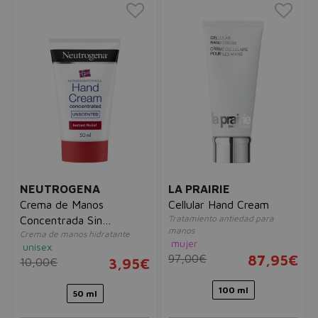
NEUTROGENA
LA PRAIRIE
Crema de Manos
Cellular Hand Cream
Tratamiento antiedad para
Concentrada Sin
manos
Crema de manos hidratante
Perfume
mujer
unisex
97,00€
87,95€
10,00€
3,95€
100 ml
50 ml