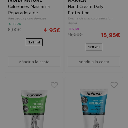
Calcetines Mascarilla
Hand Cream Daily
Reparadora de
Protection
Pies secos y con durezas
Crema de manos protección
Melocotón
unisex
diaria
mujer
8,00€
4,95€
16,00€
15,95€
2x9 ml
120 ml
Añadir a la cesta
Añadir a la cesta