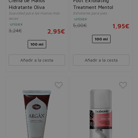
Crema de Manos
Foot Exfoliating
Hidratante Oliva
Treatment Mentol
Suavidad para las manos más
Exfoliante para pies
secas
unisex
unisex
5,00€
1,95€
3,24€
2,95€
100 ml
100 ml
Añadir a la cesta
Añadir a la cesta