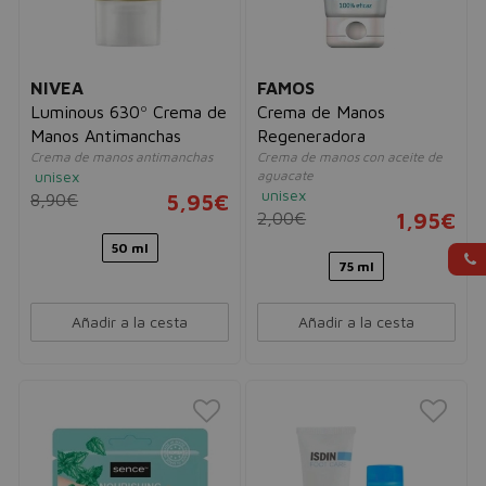
NIVEA
FAMOS
Luminous 630º Crema de
Crema de Manos
Manos Antimanchas
Regeneradora
Crema de manos antimanchas
Crema de manos con aceite de
unisex
aguacate
unisex
8,90€
5,95€
2,00€
1,95€
50 ml
75 ml
Añadir a la cesta
Añadir a la cesta