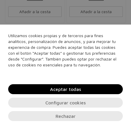
Añadir a la cesta
Añadir a la cesta
Utilizamos cookies propias y de terceros para fines
analíticos, personalización de anuncios, y para mejorar tu
experiencia de compra. Puedes aceptar todas las cookies
con el botón “Aceptar todas” o gestionar tus preferencias
desde “Configurar”. También puedes optar por rechazar el
uso de cookies no esenciales para tu navegación.
Aceptar todas
Configurar cookies
DR. ORGANIC
IROHA NATURE
Crema de Manos y Uñas
Guantes Mascarilla
Rechazar
de Extracto de Rosa
Reparadora Melocotón
Crema de Manos y Uñas que
Repara en profundidad la piel