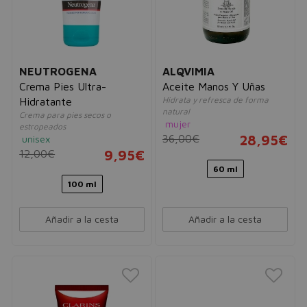
NEUTROGENA
ALQVIMIA
Crema Pies Ultra-
Aceite Manos Y Uñas
Hidrata y refresca de forma
Hidratante
natural
Crema para pies secos o
mujer
estropeados
36,00€
28,95€
unisex
12,00€
9,95€
60 ml
100 ml
Añadir a la cesta
Añadir a la cesta