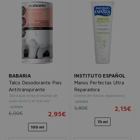
BABARIA
INSTITUTO ESPAÑOL
Talco Desodorante Pies
Manos Perfectas Ultra
Antitranspirante
Reparadora
Talco que evita el exceso de
Crema de manos reparadora
sudoración y el mal olor
unisex
unisex
3,80€
2,15€
6,00€
2,95€
75 ml
100 ml