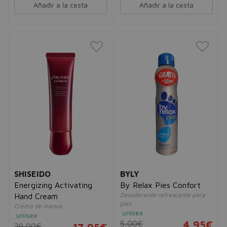
Añadir a la cesta
Añadir a la cesta
SHISEIDO
BYLY
Energizing Activating
By Relax Pies Confort
Desodorante refrescante para
Hand Cream
pies
Crema de manos
unisex
unisex
5,00€
4,95€
29,00€