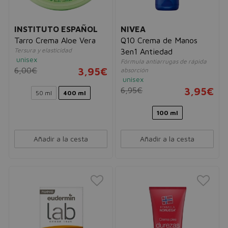
INSTITUTO ESPAÑOL
NIVEA
Tarro Crema Aloe Vera
Q10 Crema de Manos
Tersura y elasticidad
3en1 Antiedad
unisex
Fórmula antiarrugas de rápida
6,00€
3,95€
absorción
unisex
6,95€
3,95€
50 ml
400 ml
100 ml
Añadir a la cesta
Añadir a la cesta