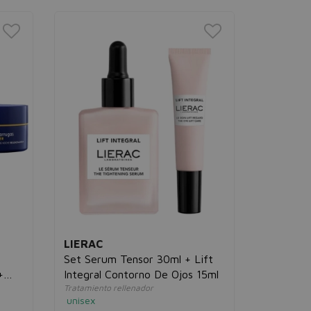
LIERAC
Hydragen
Radiance
Hidratación
unisex
29,00€
LIERAC
Set Serum Tensor 30ml + Lift
+
Integral Contorno De Ojos 15ml
Tratamiento rellenador
unisex