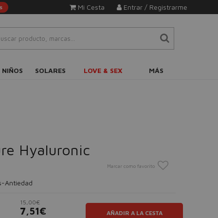
Mi Cesta
Entrar / Registrarme
s
 NIÑOS
SOLARES
LOVE & SEX
MÁS
re Hyaluronic
Marcar como favorito
s-Antiedad
15,00€
7,51€
AÑADIR A LA CESTA