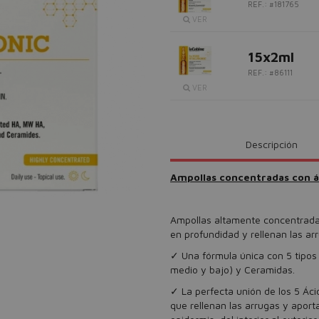
REF.: #181765
VER
15x2ml
REF.: #86111
VER
Descripción
Ampollas concentradas con á
Ampollas altamente concentradas 
en profundidad y rellenan las ar
✓ Una fórmula única con 5 tipos 
medio y bajo) y Ceramidas.
✓ La perfecta unión de los 5 Áci
que rellenan las arrugas y apor