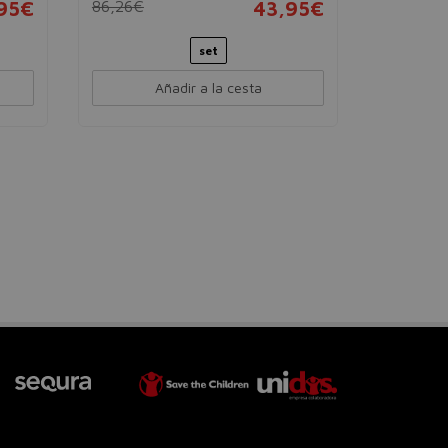
,95€
86,26€
43,95€
set
Añadir a la cesta