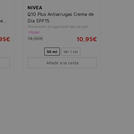
NIVEA
Q10 Plus Antiarrugas Crema de
he
Día SPF15
Prevención arrugas todo tipo de piel
mujer
,95€
14,00€
10,95€
50 ml
Ver 1 set
Añadir a la cesta