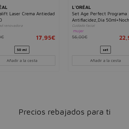
ÉAL
L'ORÉAL
alift Laser Crema Antiedad
Set Age Perfect Programa
0
Antiflacidez,Día 50ml+Noc
ad renovadora
Cuidado facial
50ml+Ojos 15ml
r
mujer
0€
17,95€
56,00€
22
50 ml
set
Añadir a la cesta
Añadir a la cesta
Precios rebajados para ti