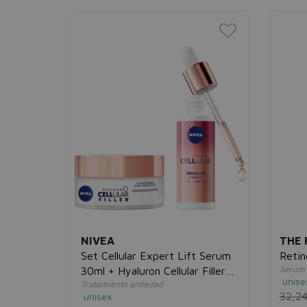
NIVEA
THE 
es Éclat
Set Cellular Expert Lift Serum
Retin
Serum 
30ml + Hyaluron Cellular Filler
unise
Tratamiento antiedad
Cuidado de Día PF
32,2
unisex