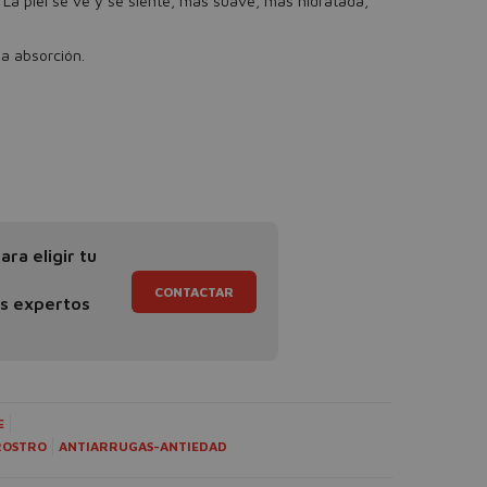
or. La piel se ve y se siente, más suave, más hidratada,
a absorción.
ra eligir tu
CONTACTAR
os expertos
E
ROSTRO
ANTIARRUGAS-ANTIEDAD