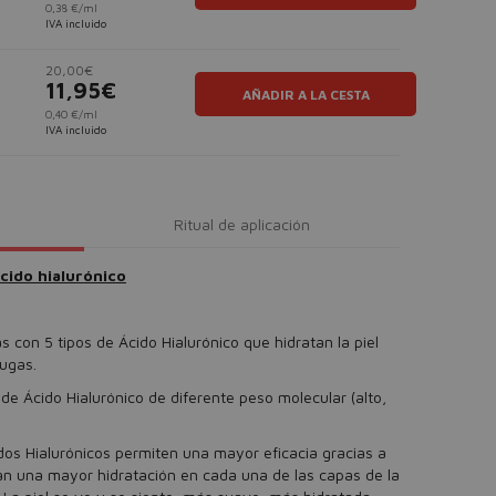
0,38 €/ml
IVA incluido
20,00€
11,95€
AÑADIR A LA CESTA
0,40 €/ml
IVA incluido
Ritual de aplicación
cido hialurónico
con 5 tipos de Ácido Hialurónico que hidratan la piel
rugas.
de Ácido Hialurónico de diferente peso molecular (alto,
dos Hialurónicos permiten una mayor eficacia gracias a
tan una mayor hidratación en cada una de las capas de la