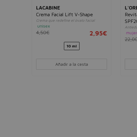
LACABINE
L'OR
t
Crema Facial Lift V-Shape
Revit
lágeno
Crema que redefine el óvalo facial
SPF2
unisex
Antied
11,95€
4,50€
2,95€
muje
22,0
10 ml
Añadir a la cesta