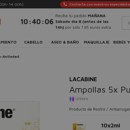
:00h-14:00h)
Contacta con nuestros especialista
Recibe tu pedido
MAÑANA
:
:
10
40
05
Sábado día 8 (antes de las
14h)
por sólo 1.95 euros extra
AMIENTO
CABELLO
ASEO & BAÑO
MAQUILLAJE
BEBÉS Y
s-Antiedad
LACABINE
Ampollas 5x Pu
Unisex
Producto de Rostro / Antiarruga
10x2ml