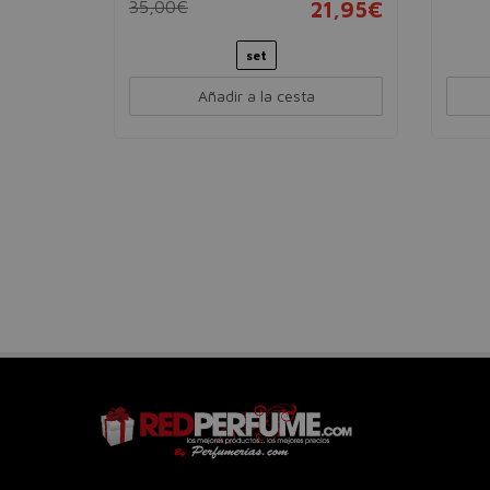
33,95€
35,00€
21,95€
set
Añadir a la cesta