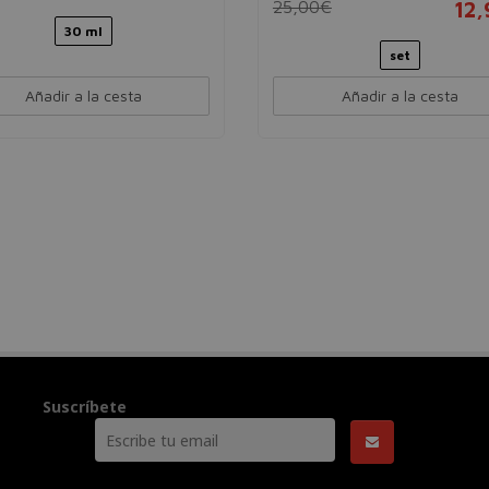
25,00€
12
30 ml
set
Añadir a la cesta
Añadir a la cesta
Suscríbete