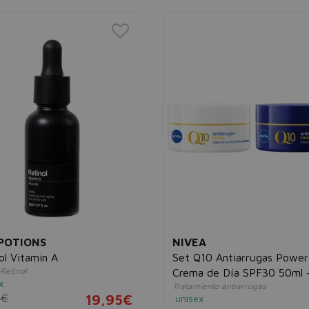
POTIONS
NIVEA
ol Vitamin A
Set Q10 Antiarrugas Power
Retinol
Crema de Día SPF30 50ml 
x
Tratamiento antiarrugas
Crema de Noche 50ml
4€
19,95€
unisex