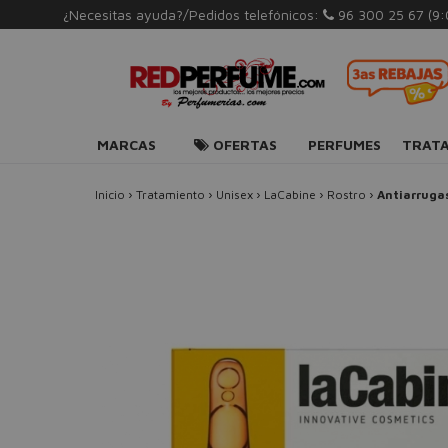
¿Necesitas ayuda?/Pedidos telefónicos:
96 300 25 67
(9
MARCAS
OFERTAS
PERFUMES
TRAT
Inicio
›
Tratamiento
›
Unisex
›
LaCabine
›
Rostro
›
Antiarruga