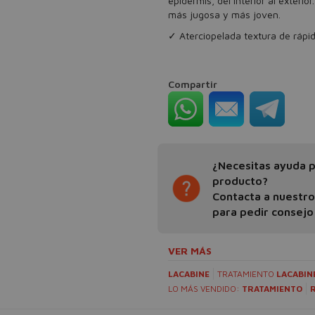
epidermis, del interior al exteri
más jugosa y más joven.
✓ Aterciopelada textura de rápid
Compartir
¿Necesitas ayuda pa
producto?
Contacta a nuestr
para pedir consejo
VER MÁS
LACABINE
TRATAMIENTO
LACABIN
LO MÁS VENDIDO:
TRATAMIENTO