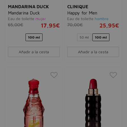
MANDARINA DUCK
CLINIQUE
Mandarina Duck
Happy for Men
Eau de toilette
mujer
Eau de toilette
hombre
65,00€
17,95€
70,00€
25,95€
100 ml
50 ml
100 ml
Añadir a la cesta
Añadir a la cesta