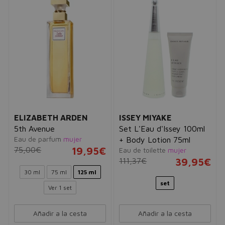
ELIZABETH ARDEN
ISSEY MIYAKE
5th Avenue
Set L'Eau d'Issey 100ml
Eau de parfum
mujer
+ Body Lotion 75ml
75,00€
19,95€
Eau de toilette
mujer
111,37€
39,95€
30 ml
75 ml
125 ml
set
Ver 1 set
Añadir a la cesta
Añadir a la cesta