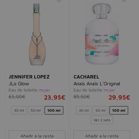
JENNIFER LOPEZ
CACHAREL
JLo Glow
Anaïs Anaïs L'Original
Eau de toilette
mujer
Eau de toilette
mujer
63,00€
23,95€
89,50€
29,95€
30 ml
50 ml
100 ml
30 ml
50 ml
100 ml
Ver 2 sets
Añadir a la cesta
Añadir a la cesta