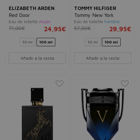
ELIZABETH ARDEN
TOMMY HILFIGER
Red Door
Tommy New York
Eau de toilette
mujer
Eau de toilette
hombre
71,00€
24,95€
57,00€
29,95€
50 ml
100 ml
50 ml
100 ml
Añadir a la cesta
Añadir a la cesta