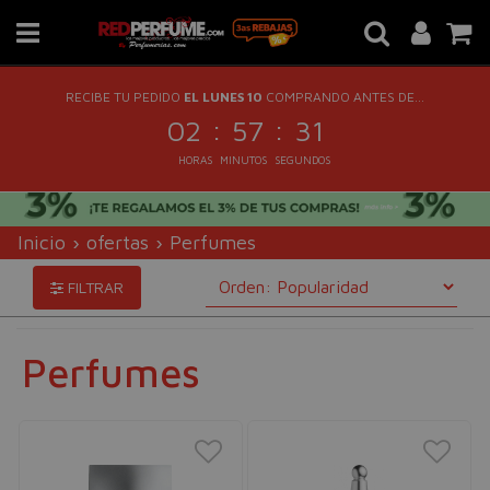
RECIBE TU PEDIDO
EL LUNES 10
COMPRANDO ANTES DE...
:
:
02
57
30
HORAS
MINUTOS
SEGUNDOS
Inicio
›
ofertas
›
Perfumes
FILTRAR
Perfumes