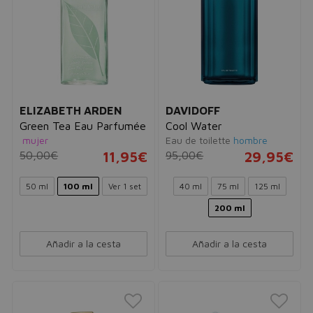
ELIZABETH ARDEN
DAVIDOFF
Green Tea Eau Parfumée
Cool Water
mujer
Eau de toilette
hombre
50,00€
11,95€
95,00€
29,95€
50 ml
100 ml
Ver 1 set
40 ml
75 ml
125 ml
200 ml
Añadir a la cesta
Añadir a la cesta