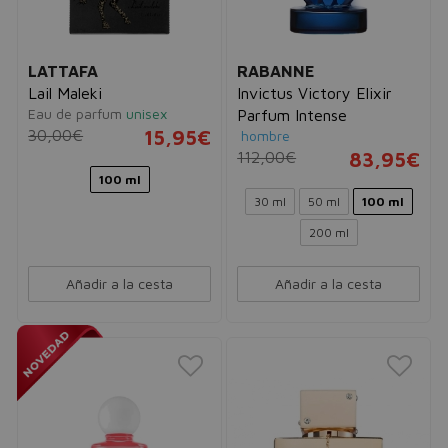
LATTAFA
RABANNE
Lail Maleki
Invictus Victory Elixir
Eau de parfum
unisex
Parfum Intense
30,00€
15,95€
hombre
112,00€
83,95€
100 ml
30 ml
50 ml
100 ml
200 ml
Añadir a la cesta
Añadir a la cesta