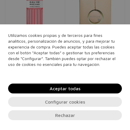
Utilizamos cookies propias y de terceros para fines
analíticos, personalización de anuncios, y para mejorar tu
-10% Extra en la Cesta
INCLUYE
REGALO
experiencia de compra. Puedes aceptar todas las cookies
ROCHAS
ARMAF
con el botón “Aceptar todas” o gestionar tus preferencias
Eau de Rochas Pomelo
Club de Nuit Milestone
desde “Configurar”. También puedes optar por rechazar el
Eau de parfum
mujer
Passion
uso de cookies no esenciales para tu navegación.
60,00€
29,95€
Eau de toilette
mujer
96,68€
49,90€
200 ml
105 ml
100 ml
Aceptar todas
Añadir a la cesta
Añadir a la cesta
Configurar cookies
Rechazar