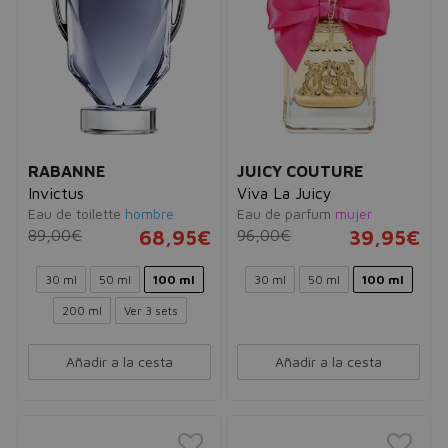
RABANNE
JUICY COUTURE
Invictus
Viva La Juicy
Eau de toilette
hombre
Eau de parfum
mujer
89,00€
68,95€
96,00€
39,95€
30 ml
50 ml
100 ml
30 ml
50 ml
100 ml
200 ml
Ver 3 sets
Añadir a la cesta
Añadir a la cesta