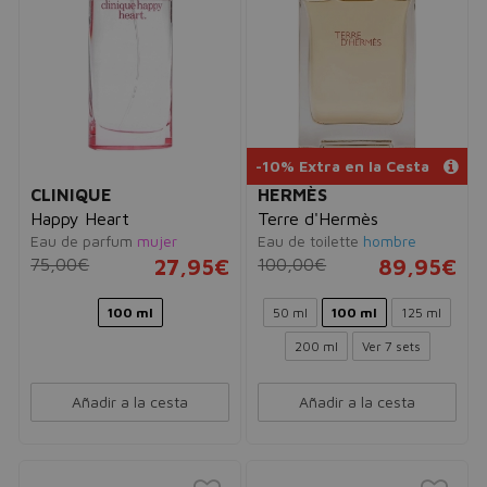
-10% Extra en la Cesta
CLINIQUE
HERMÈS
Happy Heart
Terre d'Hermès
Eau de parfum
mujer
Eau de toilette
hombre
75,00€
27,95€
100,00€
89,95€
100 ml
50 ml
100 ml
125 ml
200 ml
Ver 7 sets
Añadir a la cesta
Añadir a la cesta