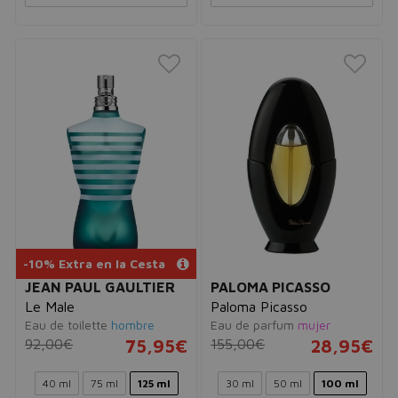
-10% Extra en la Cesta
JEAN PAUL GAULTIER
PALOMA PICASSO
Le Male
Paloma Picasso
Eau de toilette
hombre
Eau de parfum
mujer
92,00€
75,95€
155,00€
28,95€
40 ml
75 ml
125 ml
30 ml
50 ml
100 ml