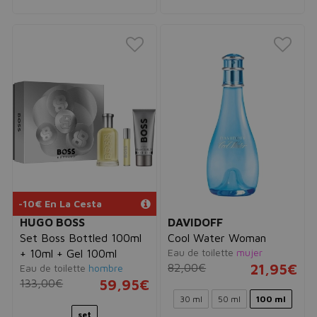
-10€ En La Cesta
HUGO BOSS
DAVIDOFF
Set Boss Bottled 100ml
Cool Water Woman
Eau de toilette
mujer
+ 10ml + Gel 100ml
82,00€
21,95€
Eau de toilette
hombre
133,00€
59,95€
30 ml
50 ml
100 ml
set