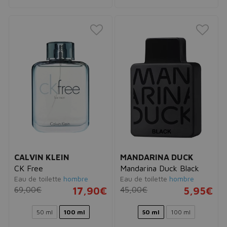
CALVIN KLEIN
MANDARINA DUCK
CK Free
Mandarina Duck Black
Eau de toilette
hombre
Eau de toilette
hombre
69,00€
17,90€
45,00€
5,95€
50 ml
100 ml
50 ml
100 ml