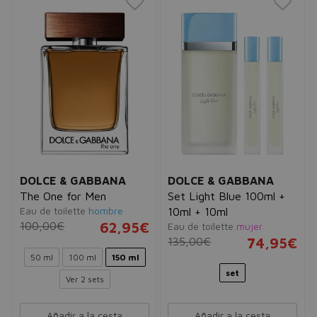
DOLCE & GABBANA
DOLCE & GABBANA
The One for Men
Set Light Blue 100ml +
Eau de toilette
hombre
10ml + 10ml
100,00€
62,95€
Eau de toilette
mujer
135,00€
74,95€
50 ml
100 ml
150 ml
set
Ver 2 sets
Añadir a la cesta
Añadir a la cesta