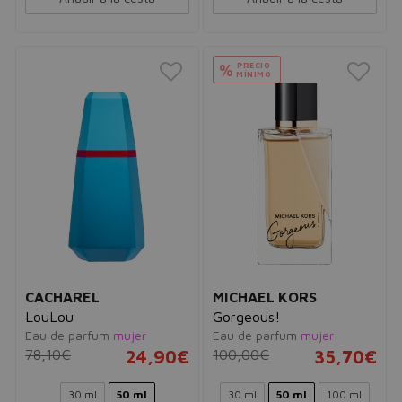
PRECIO
%
MÍNIMO
CACHAREL
MICHAEL KORS
LouLou
Gorgeous!
Eau de parfum
mujer
Eau de parfum
mujer
78,10€
24,90€
100,00€
35,70€
30 ml
50 ml
30 ml
50 ml
100 ml