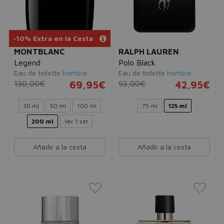
-10% Extra en la Cesta
MONTBLANC
RALPH LAUREN
Legend
Polo Black
Eau de toilette
hombre
Eau de toilette
hombre
130,00€
69,95€
93,00€
42,95€
30 ml
50 ml
100 ml
75 ml
125 ml
200 ml
Ver 1 set
Añadir a la cesta
Añadir a la cesta