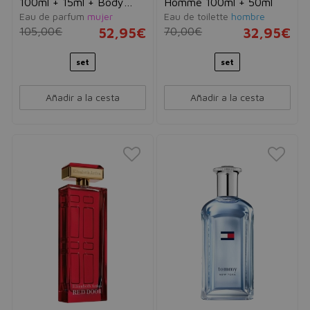
100ml + 15ml + Body
Homme 100ml + 50ml
Eau de parfum
mujer
Eau de toilette
hombre
Lotion 100ml + Neceser
105,00€
52,95€
70,00€
32,95€
set
set
Añadir a la cesta
Añadir a la cesta