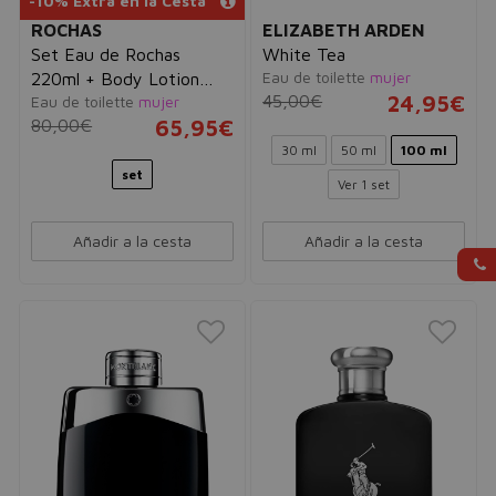
-10% Extra en la Cesta
ROCHAS
ELIZABETH ARDEN
Set Eau de Rochas
White Tea
Eau de toilette
mujer
220ml + Body Lotion
45,00€
24,95€
Eau de toilette
mujer
500ml
80,00€
65,95€
30 ml
50 ml
100 ml
set
Ver 1 set
Añadir a la cesta
Añadir a la cesta