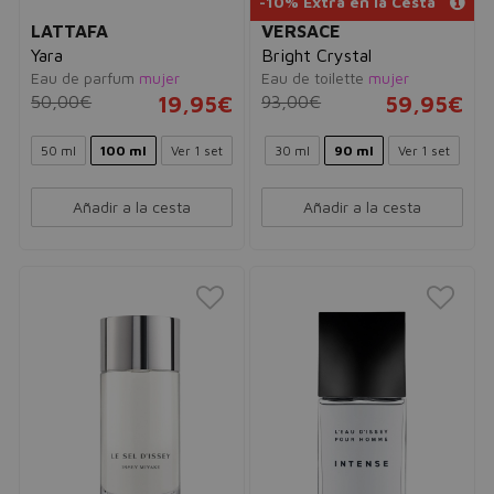
-10% Extra en la Cesta
LATTAFA
VERSACE
Yara
Bright Crystal
Eau de parfum
mujer
Eau de toilette
mujer
50,00€
19,95€
93,00€
59,95€
50 ml
100 ml
Ver 1 set
30 ml
90 ml
Ver 1 set
Añadir a la cesta
Añadir a la cesta