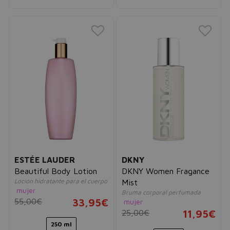
ESTÉE LAUDER
DKNY
Beautiful Body Lotion
DKNY Women Fragance
Loción hidratante para el cuerpo
Mist
mujer
Bruma corporal perfumada
55,00€
33,95€
mujer
25,00€
11,95€
250 ml