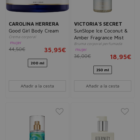
CAROLINA HERRERA
VICTORIA'S SECRET
Good Girl Body Cream
SunSlope Ice Coconut &
Crema corporal
Amber Fragrance Mist
mujer
Bruma corporal perfumada
44,50€
35,95€
mujer
36,00€
18,95€
200 ml
250 ml
Añadir a la cesta
Añadir a la cesta