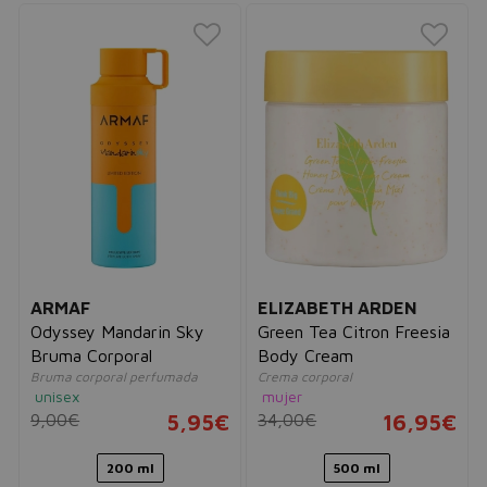
ARMAF
ELIZABETH ARDEN
Odyssey Mandarin Sky
Green Tea Citron Freesia
Bruma Corporal
Body Cream
Bruma corporal perfumada
Crema corporal
unisex
mujer
9,00€
5,95€
34,00€
16,95€
200 ml
500 ml