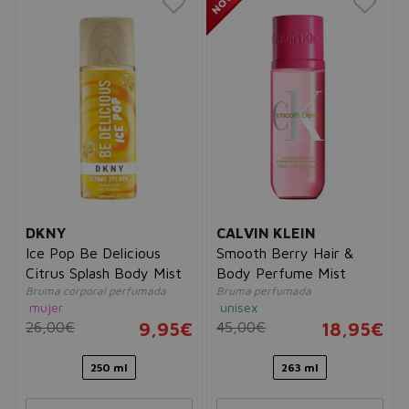
DKNY
CALVIN KLEIN
Ice Pop Be Delicious
Smooth Berry Hair &
Citrus Splash Body Mist
Body Perfume Mist
Bruma corporal perfumada
Bruma perfumada
mujer
unisex
26,00€
9,95€
45,00€
18,95€
250 ml
263 ml