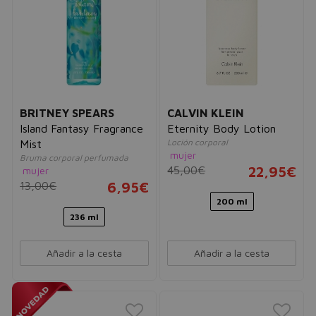
BRITNEY SPEARS
CALVIN KLEIN
Island Fantasy Fragrance
Eternity Body Lotion
Loción corporal
Mist
mujer
Bruma corporal perfumada
45,00€
22,95€
mujer
13,00€
6,95€
200 ml
236 ml
Añadir a la cesta
Añadir a la cesta