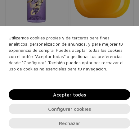
GUESS
SOL DE JANEIRO
Utilizamos cookies propias y de terceros para fines
Guess Girl Belle Fragance
Brazilian Bum Bum Body
analíticos, personalización de anuncios, y para mejorar tu
Mist
Cream
experiencia de compra. Puedes aceptar todas las cookies
Bruma corporal perfumada
Crema corporal para una piel de
con el botón “Aceptar todas” o gestionar tus preferencias
mujer
aspecto más firme
desde “Configurar”. También puedes optar por rechazar el
80,00€
42,95€
12,36€
10,95€
uso de cookies no esenciales para tu navegación.
75 ml
240 ml
Ver 1 set
250 ml
Aceptar todas
Añadir a la cesta
Añadir a la cesta
Configurar cookies
Rechazar