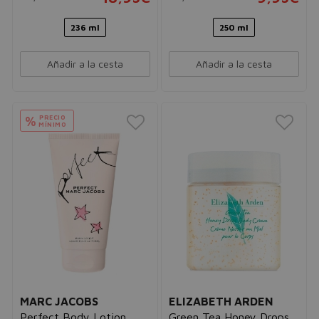
236 ml
250 ml
Añadir a la cesta
Añadir a la cesta
PRECIO
%
MÍNIMO
MARC JACOBS
ELIZABETH ARDEN
Perfect Body Lotion
Green Tea Honey Drops