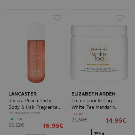
LANCASTER
ELIZABETH ARDEN
Riviera Peach Party
Creme pour le Corps
Body & Hair Fragrance
White Tea Mandarin
Bruma perfumada
mujer
Mist
Blossom
unisex
23,60€
14,95€
33,22€
16,95€
384 g