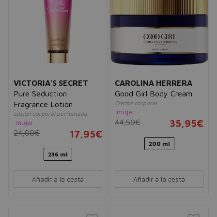
VICTORIA'S SECRET
CAROLINA HERRERA
Pure Seduction
Good Girl Body Cream
Crema corporal
Fragrance Lotion
mujer
Loción corporal perfumada
44,50€
35,95€
mujer
24,00€
17,95€
200 ml
236 ml
Añadir a la cesta
Añadir a la cesta