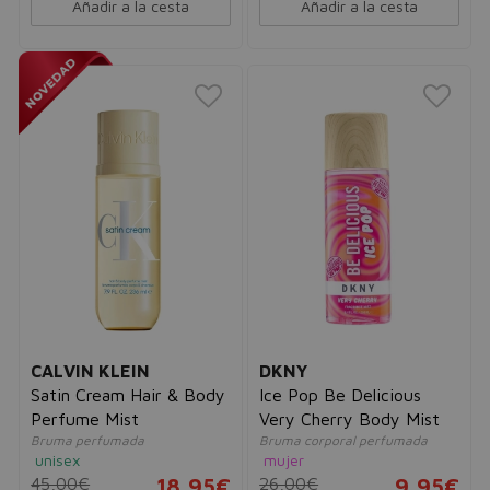
Añadir a la cesta
Añadir a la cesta
CALVIN KLEIN
DKNY
Satin Cream Hair & Body
Ice Pop Be Delicious
Perfume Mist
Very Cherry Body Mist
Bruma perfumada
Bruma corporal perfumada
unisex
mujer
45,00€
18,95€
26,00€
9,95€