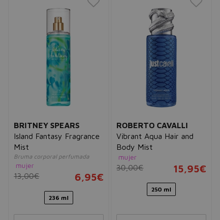
BRITNEY SPEARS
ROBERTO CAVALLI
Island Fantasy Fragrance
Vibrant Aqua Hair and
Mist
Body Mist
Bruma corporal perfumada
mujer
mujer
30,00€
15,95€
13,00€
6,95€
250 ml
236 ml