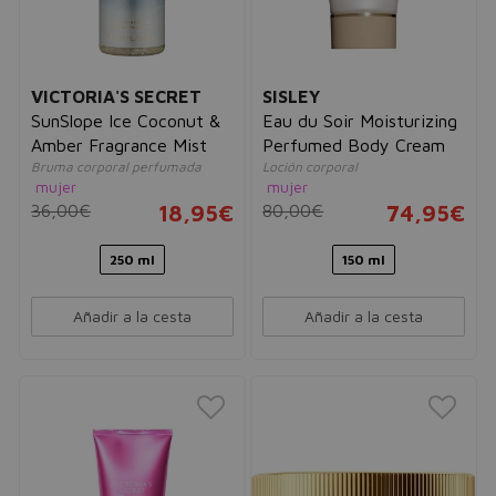
VICTORIA'S SECRET
SISLEY
SunSlope Ice Coconut &
Eau du Soir Moisturizing
Amber Fragrance Mist
Perfumed Body Cream
Bruma corporal perfumada
Loción corporal
mujer
mujer
36,00€
18,95€
80,00€
74,95€
250 ml
150 ml
Añadir a la cesta
Añadir a la cesta