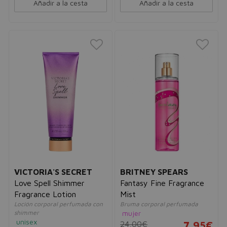
Añadir a la cesta
Añadir a la cesta
VICTORIA'S SECRET
BRITNEY SPEARS
Love Spell Shimmer
Fantasy Fine Fragrance
Fragrance Lotion
Mist
Loción corporal perfumada con
Bruma corporal perfumada
shimmer
mujer
unisex
24,00€
7,95€