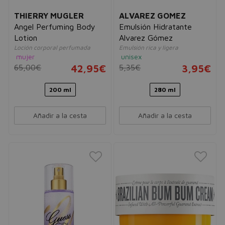
THIERRY MUGLER
ALVAREZ GOMEZ
Angel Perfuming Body
Emulsión Hidratante
Lotion
Alvarez Gómez
Loción corporal perfumada
Emulsión rica y ligera
mujer
unisex
65,00€
42,95€
5,35€
3,95€
200 ml
280 ml
Añadir a la cesta
Añadir a la cesta