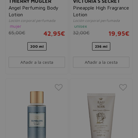
THIERRY MUGLER
VICTORIA'S SECRET
Angel Perfuming Body
Pineapple High Fragrance
Lotion
Lotion
Loción corporal perfumada
Loción corporal perfumada
mujer
unisex
65,00€
42,95€
32,00€
19,95€
200 ml
236 ml
Añadir a la cesta
Añadir a la cesta