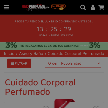
RECIBE TU PEDIDO
EL LUNES 10
COMPRANDO ANTES DE...
:
:
13
25
28
HORAS
MINUTOS
SEGUNDOS
Inicio
›
Aseo y Baño
›
Cuidado Corporal Perfumado
FILTRAR
Cuidado Corporal
Perfumado