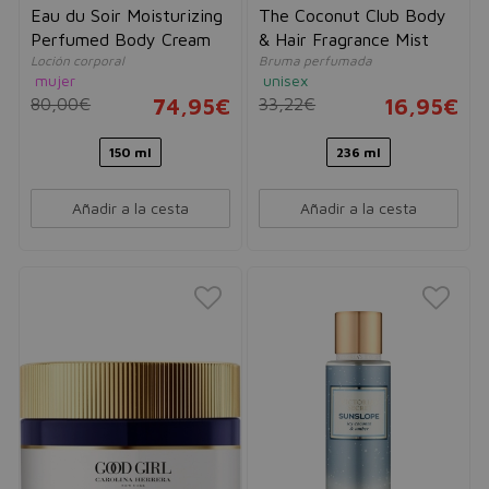
Eau du Soir Moisturizing
The Coconut Club Body
Perfumed Body Cream
& Hair Fragrance Mist
Loción corporal
Bruma perfumada
mujer
unisex
80,00€
74,95€
33,22€
16,95€
150 ml
236 ml
Añadir a la cesta
Añadir a la cesta