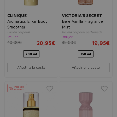
CLINIQUE
VICTORIA'S SECRET
Aromatics Elixir Body
Bare Vanilla Fragrance
Smoother
Mist
Loción corporal
Bruma corporal perfumada
mujer
mujer
40,00€
20,95€
35,00€
19,95€
200 ml
250 ml
Añadir a la cesta
Añadir a la cesta
PRECIO
%
MÍNIMO