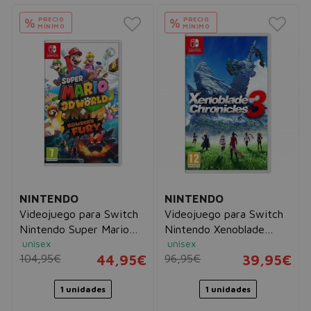
PRECIO
PRECIO
%
%
MÍNIMO
MÍNIMO
NINTENDO
NINTENDO
Videojuego para Switch
Videojuego para Switch
Nintendo Super Mario
Nintendo Xenoblade
unisex
unisex
3D World + Bowser's
Chronicles 3
104,95€
44,95€
96,95€
39,95€
Fury
1 unidades
1 unidades