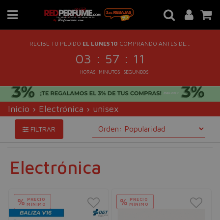
RECIBE TU PEDIDO
EL LUNES 10
COMPRANDO ANTES DE...
:
:
03
57
11
HORAS
MINUTOS
SEGUNDOS
Inicio
›
Electrónica
›
unisex
FILTRAR
Electrónica
PRECIO
PRECIO
%
%
MÍNIMO
MÍNIMO