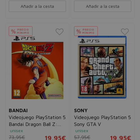
Añadir a la cesta
Añadir a la cesta
PRECIO
PRECIO
%
%
MÍNIMO
MÍNIMO
BANDAI
SONY
Videojuego PlayStation 5
Videojuego PlayStation 5
Bandai Dragon Ball Z:
Sony GTA V
unisex
unisex
Kakarot
73,95€
19,95€
57,95€
19,95€