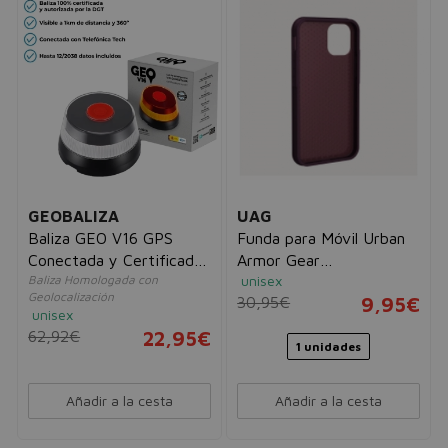
GEOBALIZA
UAG
Baliza GEO V16 GPS
Funda para Móvil Urban
Conectada y Certificada
Armor Gear
Baliza Homologada con
unisex
DGT
11234M314747 iPhone 12
Geolocalización
30,95€
9,95€
Mini
unisex
62,92€
22,95€
1 unidades
Añadir a la cesta
Añadir a la cesta