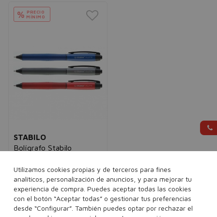
PRECIO
%
MÍNIMO
STABILO
Bolígrafo Stabilo
PALETTE (10 Unidades)
unisex
Utilizamos cookies propias y de terceros para fines
24,95€
17,95€
analíticos, personalización de anuncios, y para mejorar tu
experiencia de compra. Puedes aceptar todas las cookies
con el botón “Aceptar todas” o gestionar tus preferencias
1 unidades
desde “Configurar”. También puedes optar por rechazar el