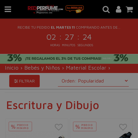
RECIBE TU PEDIDO
EL MARTES 11
COMPRANDO ANTES DE...
:
:
02
27
24
HORAS
MINUTOS
SEGUNDOS
Inicio
›
Bebés y Niños
›
Material Escolar
›
Escritura y Dibujo
FILTRAR
Escritura y Dibujo
PRECIO
PRECIO
%
%
MÍNIMO
MÍNIMO