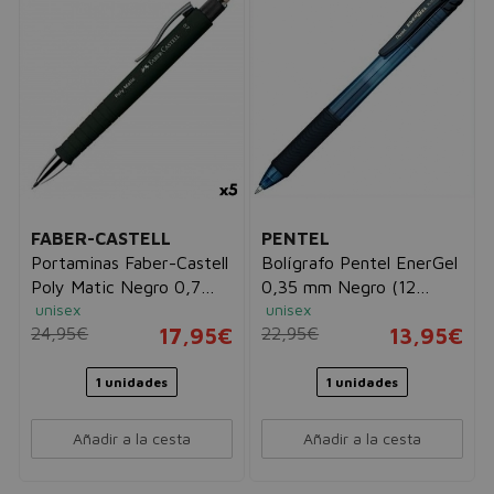
FABER-CASTELL
PENTEL
Portaminas Faber-Castell
Bolígrafo Pentel EnerGel
Poly Matic Negro 0,7
0,35 mm Negro (12
unisex
unisex
mm (5 Unidades)
Unidades)
24,95€
17,95€
22,95€
13,95€
1 unidades
1 unidades
Añadir a la cesta
Añadir a la cesta