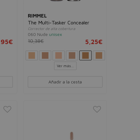
RIMMEL
The Multi-Tasker Concealer
Corrector de alta cobertura
060 Nude
unisex
,95€
10,38€
5,25€
Ver más...
Añadir a la cesta