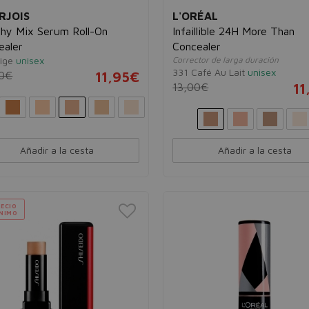
RJOIS
L'ORÉAL
thy Mix Serum Roll-On
Infaillible 24H More Than
ealer
Concealer
ige
unisex
Corrector de larga duración
331 Café Au Lait
unisex
0€
11,95€
13,00€
11
Añadir a la cesta
Añadir a la cesta
ECIO
NIMO