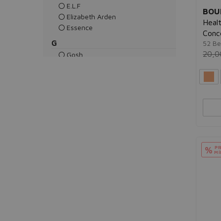
E.l.f
BOU
Elizabeth Arden
Heal
Essence
Conc
G
52 Be
20,0
Gosh
Guerlain
L
L'oréal
Lancôme
Laura Mercier
M
Mac
PR
%
Martiderm
MÍ
Max Factor
Maybelline
R
Revlon
Rimmel