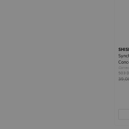
S
Sensai
Shiseido
Sisley
Y
Yves Saint Laurent
SHIS
Synch
Conc
Correc
503 
39,0