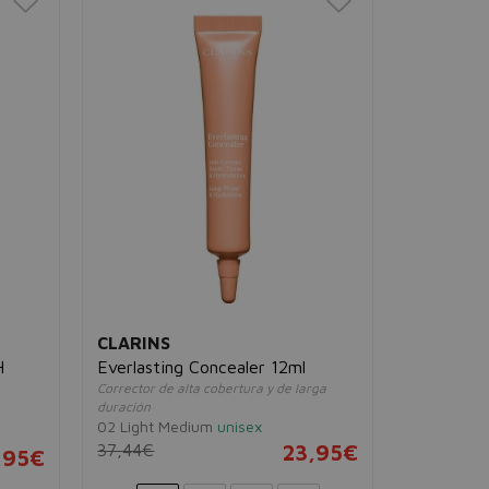
CLARINS
H
Everlasting Concealer 12ml
Corrector de alta cobertura y de larga
duración
02 Light Medium
unisex
37,44€
23,95€
,95€