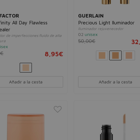
FACTOR
GUERLAIN
inity All Day Flawless
Precious Light Iluminador
Iluminador rejuvenecedor
ealer
02
unisex
tor de imperfecciones fluido de alta
50,00€
32
ura
isex
9€
8,95€
Añadir a la cesta
Añadir a la cesta