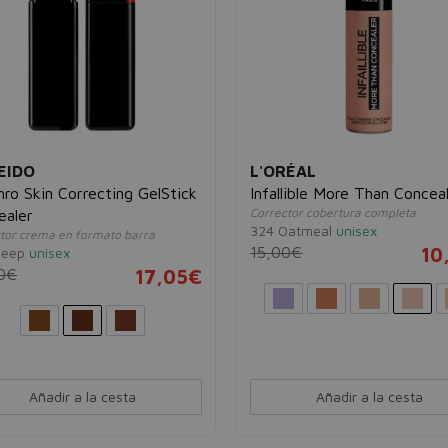
EIDO
L'ORÉAL
ro Skin Correcting GelStick
Infallible More Than Concea
Corrector cobertura completa
ealer
324 Oatmeal
unisex
tor crema en formato barra
15,00€
10
Deep
unisex
0€
17,05€
Añadir a la cesta
Añadir a la cesta