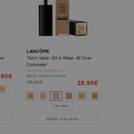
LANCÔME
ler
Teint Idole Ultra Wear All Over
Concealer
Corrector todo en uno
,95€
Beige Albâtre
unisex
38,00€
28,95€
Ver más...
Añadir a la cesta