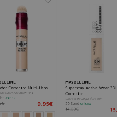
BELLINE
MAYBELLINE
ador Corrector Multi-Usos
Superstay Active Wear 30
tor Borrador multiusos
Corrector
ght
unisex
Correct de larga duración
0€
9,95€
20 Sand
unisex
14,00€
13