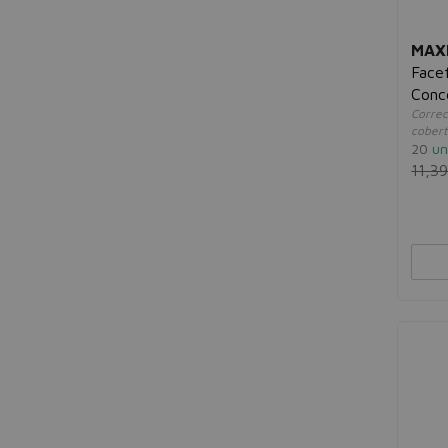
MAX
Facef
Conc
Correc
cobert
20
un
11,3