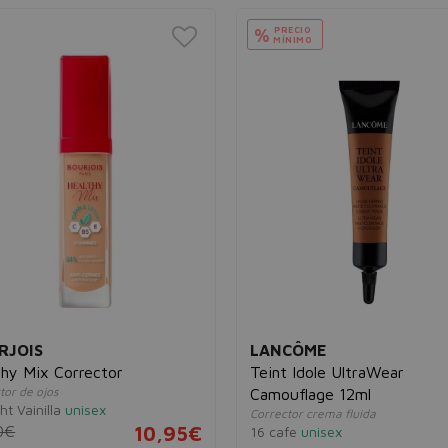
PRECIO
%
MÍNIMO
RJOIS
LANCÔME
thy Mix Corrector
Teint Idole UltraWear
tor de ojos
Camouflage 12ml
ht Vainilla
unisex
Corrector crema fluida
0€
10,95€
16 cafe
unisex