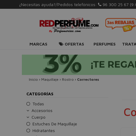
¿Necesitas ayuda?/Pedidos telefónicos:
96 300 25 67
(9
MARCAS
OFERTAS
PERFUMES
TRAT
Inicio
›
Maquillaje
›
Rostro
›
Correctores
CATEGORÍAS
Todas
Co
Accesorios
Cuerpo
Estuches De Maquillaje
Hidratantes