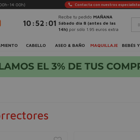
:00h-14:00h)
Contacta con nuestros especialista
Recibe tu pedido
MAÑANA
:
:
10
52
00
Sábado día 8 (antes de las
14h)
por sólo 1.95 euros extra
AMIENTO
CABELLO
ASEO & BAÑO
MAQUILLAJE
BEBÉS Y
rrectores