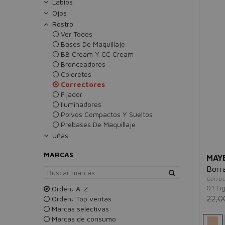
Labios
Ojos
Rostro
Ver Todos
Bases De Maquillaje
BB Cream Y CC Cream
Bronceadores
Coloretes
Correctores
Fijador
Iluminadores
Polvos Compactos Y Sueltos
Prebases De Maquillaje
Uñas
MARCAS
MAY
Borr
Correc
01 Li
Orden: A-Z
22,0
Orden: Top ventas
Marcas selectivas
Marcas de consumo