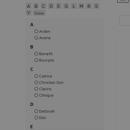
A
B
C
D
E
G
L
M
R
S
Y
Todas
A
Arden
Avene
B
Benefit
Bourjois
C
Catrice
Christian Dior
Clarins
Clinique
D
Deborah
Dior
E