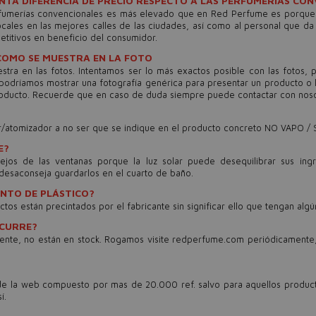
NTA DIFERENCIA DE PRECIO RESPECTO A LAS PERFUMERÍAS CO
erfumerías convencionales es más elevado que en Red Perfume es porque l
cales en las mejores calles de las ciudades, así como al personal que d
titivos en beneficio del consumidor.
COMO SE MUESTRA EN LA FOTO
a en las fotos. Intentamos ser lo más exactos posible con las fotos, 
o, podríamos mostrar una fotografía genérica para presentar un producto
producto. Recuerde que en caso de duda siempre puede contactar con noso
or/atomizador a no ser que se indique en el producto concreto NO VAPO / 
E?
lejos de las ventanas porque la luz solar puede desequilibrar sus ing
 desaconseja guardarlos en el cuarto de baño.
INTO DE PLÁSTICO?
tos están precintados por el fabricante sin significar ello que tengan alg
OCURRE?
iente, no están en stock. Rogamos visite redperfume.com periódicamen
 de la web compuesto por mas de 20.000 ref. salvo para aquellos produc
í.