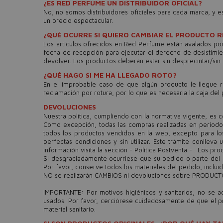
¿ES RED PERFUME UN DISTRIBUIDOR OFICIAL?
No, no somos distribuidores oficiales para cada marca, y 
un precio espectacular.
¿QUÉ OCURRE SI QUIERO CAMBIAR EL PRODUCTO R
Los artículos ofrecidos en Red Perfume están avalados por
fecha de recepción para ejecutar el derecho de desistimie
devolver. Los productos deberán estar sin desprecintar/sin u
¿QUÉ HAGO SI ME HA LLEGADO ROTO?
En el improbable caso de que algún producto le llegue r
reclamación por rotura, por lo que es necesaria la caja del 
DEVOLUCIONES
Nuestra política, cumpliendo con la normativa vigente, es
Como excepción, todas las compras realizadas en periodo 
todos los productos vendidos en la web, excepto para lo
perfectas condiciones y sin utilizar. Este trámite conlle
información visita la sección - Política Postventa - . Los pr
Si desgraciadamente ocurriese que su pedido o parte del m
Por favor, conserve todos los materiales del pedido, inclu
NO se realizarán CAMBIOS ni devoluciones sobre PRODUC
IMPORTANTE: Por motivos higiénicos y sanitarios, no se 
usados. Por favor, cerciórese cuidadosamente de que el p
material sanitario.