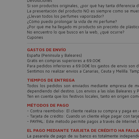
Devoluciones
Si son productos originales, ¿por qué hay tanta diferencia
La presentación del producto NO es siempre como se muest
¿Llevan todos los perfumes vaporizador?
¿Cómo puedo prolongar la vida de mi perfume?
¿Por qué me ha llegado mi producto sin precinto de plástic
No encuentro lo que busco en la web, ¿qué ocurre?
Cupones
GASTOS DE ENVÍO
España (Pení­nsula y Baleares)
Gratis en compras superiores a 69.00€
Para pedidos inferiores a 69.00€ los gastos de envío son d
Sentimos no realizar enví­os a Canarias, Ceuta y Melilla. T
TIEMPOS DE ENTREGA
Todos los pedidos son enviados mediante empresa de mensa
dependiendo del destino. Los envíos a las islas Baleares y 
Ten en cuenta que los festivos locales, tanto en origen com
MÉTODOS DE PAGO
- Contra reembolso: El cliente realiza su compra y paga en 
- Tarjeta de crédito: Cuando un cliente elige pagar con tarj
- PAYPAL: Este método permite pagos a través de Internet. L
EL PAGO MEDIANTE TARJETA DE CRÉDITO HA FALLA
La pasarela de pago de su banco es totalmente independie