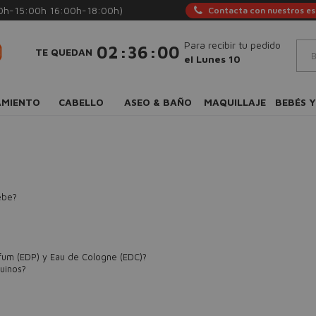
0h-15:00h 16:00h-18:00h)
Contacta con nuestros esp
Para recibir tu pedido
:
:
02
35
59
TE QUEDAN
el Lunes 10
AMIENTO
CABELLO
ASEO & BAÑO
MAQUILLAJE
BEBÉS Y
ebe?
rfum (EDP) y Eau de Cologne (EDC)?
uinos?