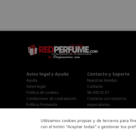
Aviso legal y Ayuda
Contacto y Soporte
Ayuda
Nuestras tiendas
Aviso legal
Contacto
Política de cookies
96 300 25 67
Condiciones de contratación
Contacta con nuestros
Política Postventa
especialistas
Stop Publi/Baja Publicitaria
Área Privada
Configurar Cookies
Horario Atención al cliente :
Utilizamos cookies propias y de terceros para fi
Lunes-Jueves : 9:00h-19:00h
con el botón “Aceptar todas” o gestionar tus pre
Viernes : 9:00h-14:00h
Sabado : 10:00h-15:00h