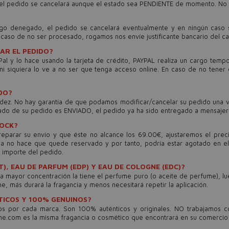
í, el pedido se cancelará aunque el estado sea PENDIENTE de momento. No 
?
go denegado, el pedido se cancelará eventualmente y en ningún caso s
caso de no ser procesado, rogamos nos envíe justificante bancario del c
AR EL PEDIDO?
al y lo hace usando la tarjeta de crédito, PAYPAL realiza un cargo tempo
e ni siquiera lo ve a no ser que tenga acceso online. En caso de no ten
DO?
ez. No hay garantía de que podamos modificar/cancelar su pedido una ve
do de su pedido es ENVIADO, el pedido ya ha sido entregado a mensajerí­
TOCK?
parar su envío y que éste no alcance los 69.00€, ajustaremos el preci
ra no hace que quede reservado y por tanto, podría estar agotado en el
 importe del pedido.
T), EAU DE PARFUM (EDP) Y EAU DE COLOGNE (EDC)?
 La mayor concentración la tiene el perfume puro (o aceite de perfume), l
, más durará la fragancia y menos necesitará repetir la aplicación.
TICOS Y 100% GENUINOS?
s por cada marca. Son 100% auténticos y originales. NO trabajamos co
me.com es la misma fragancia o cosmético que encontrará en su comercio