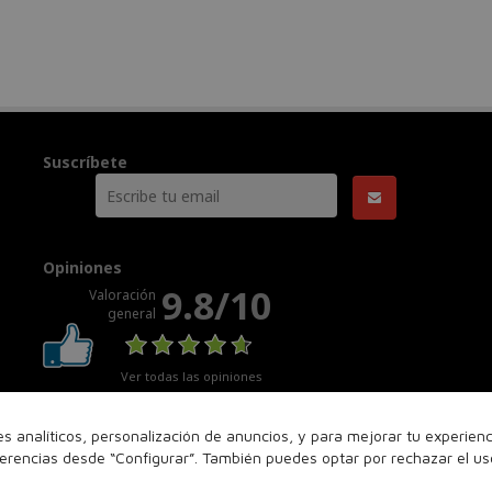
Suscríbete
Opiniones
9.8/10
Valoración
general
Ver todas las opiniones
nes analíticos, personalización de anuncios, y para mejorar tu experie
ferencias desde “Configurar”. También puedes optar por rechazar el u