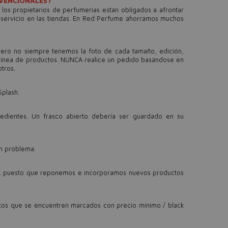
NVENCIONALES?
os propietarios de perfumerías están obligados a afrontar
a servicio en las tiendas. En Red Perfume ahorramos muchos
pero no siempre tenemos la foto de cada tamaño, edición,
 o línea de productos. NUNCA realice un pedido basándose en
tros.
Splash.
redientes. Un frasco abierto debería ser guardado en su
ún problema.
te, puesto que reponemos e incorporamos nuevos productos
tos que se encuentren marcados con precio mínimo / black