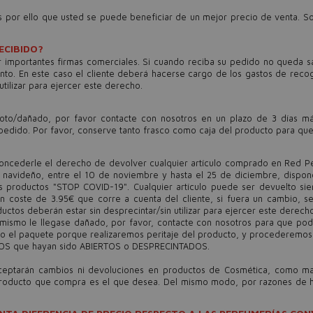
es por ello que usted se puede beneficiar de un mejor precio de venta.
ECIBIDO?
 importantes firmas comerciales. Si cuando reciba su pedido no queda sat
nto. En este caso el cliente deberá hacerse cargo de los gastos de reco
tilizar para ejercer este derecho.
oto/dañado, por favor contacte con nosotros en un plazo de 3 días má
pedido. Por favor, conserve tanto frasco como caja del producto para que l
 concederle el derecho de devolver cualquier artículo comprado en Red P
navideño, entre el 10 de noviembre y hasta el 25 de diciembre, dispon
s productos "STOP COVID-19". Cualquier artículo puede ser devuelto sie
va un coste de 3.95€ que corre a cuenta del cliente, si fuera un cambio,
oductos deberán estar sin desprecintar/sin utilizar para ejercer este derech
ismo le llegase dañado, por favor, contacte con nosotros para que podam
ido el paquete porque realizaremos peritaje del producto, y procederemos
TOS que hayan sido ABIERTOS o DESPRECINTADOS.
aceptarán cambios ni devoluciones en productos de Cosmética, como ma
roducto que compra es el que desea. Del mismo modo, por razones de hi