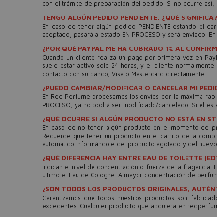
con el trámite de preparación del pedido. Si no ocurre as
TENGO ALGÚN PEDIDO PENDIENTE, ¿QUÉ SIGNIFICA
En caso de tener algún pedido PENDIENTE estando el car
aceptado, pasará a estado EN PROCESO y será enviado. En 
¿POR QUÉ PAYPAL ME HA COBRADO 1€ AL CONFIRM
Cuando un cliente realiza un pago por primera vez en PayP
suele estar activo solo 24 horas, y el cliente normalment
contacto con su banco, Visa o Mastercard directamente.
¿PUEDO CAMBIAR/MODIFICAR O CANCELAR MI PEDI
En Red Perfume procesamos los envíos con la máxima rapid
PROCESO, ya no podrá ser modificado/cancelado. Si el esta
¿QUÉ OCURRE SI ALGÚN PRODUCTO NO ESTÁ EN S
En caso de no tener algún producto en el momento de pre
Recuerde que tener un producto en el carrito de la comp
automático informándole del producto agotado y del nuevo
¿QUÉ DIFERENCIA HAY ENTRE EAU DE TOILETTE (ED
Indican el nivel de concentración o fuerza de la fragancia.
último el Eau de Cologne. A mayor concentración de perfume
¿SON TODOS LOS PRODUCTOS ORIGINALES, AUTÉN
Garantizamos que todos nuestros productos son fabricado
excedentes. Cualquier producto que adquiera en redperfu