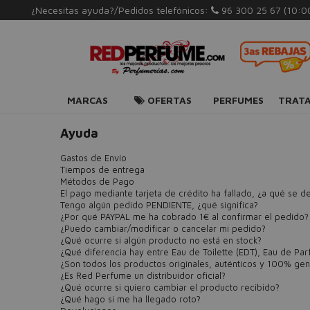
¿Necesitas ayuda?/Pedidos telefónicos:
96 300 25 67
(10:0
MARCAS
OFERTAS
PERFUMES
TRAT
Ayuda
Gastos de Envío
Tiempos de entrega
Métodos de Pago
El pago mediante tarjeta de crédito ha fallado, ¿a qué se d
Tengo algún pedido PENDIENTE, ¿qué significa?
¿Por qué PAYPAL me ha cobrado 1€ al confirmar el pedido?
¿Puedo cambiar/modificar o cancelar mi pedido?
¿Qué ocurre si algún producto no está en stock?
¿Qué diferencia hay entre Eau de Toilette (EDT), Eau de Pa
¿Son todos los productos originales, auténticos y 100% gen
¿Es Red Perfume un distribuidor oficial?
¿Qué ocurre si quiero cambiar el producto recibido?
¿Qué hago si me ha llegado roto?