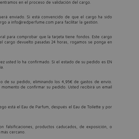
entramos en el proceso de validación del cargo.
erá enviado. Si está convencido de que el cargo ha sido
argo a
info@redperfume.com
para facilitar la gestión.
ral para comprobar que la tarjeta tiene fondos. Este cargo
er el cargo devuelto pasadas 24 horas, rogamos se ponga en
z usted lo ha confirmado. Si el estado de su pedido es EN
a.
o de su pedido, eliminando los 4,95€ de gastos de envío.
 momento de confirmar su pedido. Usted recibirá un email
uego está el Eau de Parfum, después el Eau de Toilette y por
n falsificaciones, productos caducados, de exposición, o
 más cercano.