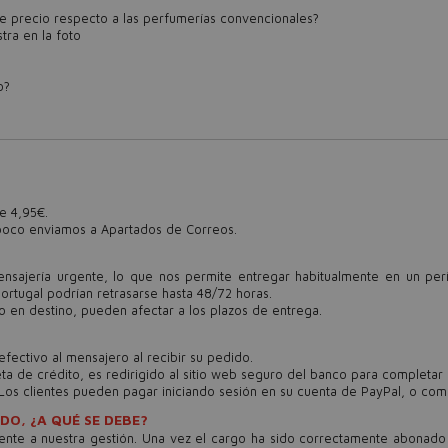
 de precio respecto a las perfumerías convencionales?
ra en la foto
o?
e 4,95€.
ampoco enviamos a Apartados de Correos.
jerí­a urgente, lo que nos permite entregar habitualmente en un perí­
Portugal podrían retrasarse hasta 48/72 horas.
o en destino, pueden afectar a los plazos de entrega.
efectivo al mensajero al recibir su pedido.
eta de crédito, es redirigido al sitio web seguro del banco para completar
os clientes pueden pagar iniciando sesión en su cuenta de PayPal, o como i
DO, ¿A QUÉ SE DEBE?
nte a nuestra gestión. Una vez el cargo ha sido correctamente abonado