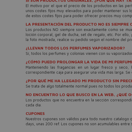
SI SON PRODUCTOS ORIGINALES, ¿POR QUÉ HAY TA
El motivo por el que el precio de los productos en las p
unos costes fijos muy elevados para poder mantener sus lo
de estos costes fijos para poder ofrecer precios muy compe
LA PRESENTACIÓN DEL PRODUCTO NO ES SIEMPRE 
Los productos NO siempre son exactamente como se muestr
loción corporal, gel de ducha, set de regalo, etc. Por ell
la foto mostrada, realice su pedido según el nombre del 
¿LLEVAN TODOS LOS PERFUMES VAPORIZADOR?
Sí, todos los perfumes y colonias vienen con su vaporizad
¿CÓMO PUEDO PROLONGAR LA VIDA DE MI PERFUM
Manteniendo las fragancias en un lugar fresco y seco, 
correspondiente caja para asegurar una vida más larga. Se
¿POR QUÉ ME HA LLEGADO MI PRODUCTO SIN PREC
Se trata de algo totalmente normal pues no todos los produc
NO ENCUENTRO LO QUE BUSCO EN LA WEB, ¿QUÉ 
Los productos que no encuentra en la sección correspond
cada día.
CUPONES
Nuestros cupones son válidos para todo nuestro catalogo
days, unas 200 ref. Los cupones no son acumulables entre s