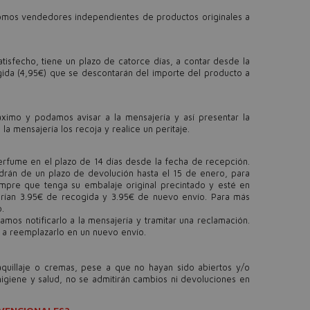
 Somos vendedores independientes de productos originales a
isfecho, tiene un plazo de catorce días, a contar desde la
gida (4,95€) que se descontarán del importe del producto a
ximo y podamos avisar a la mensajería y así presentar la
a mensajería los recoja y realice un peritaje.
erfume en el plazo de 14 días desde la fecha de recepción.
drán de un plazo de devolución hasta el 15 de enero, para
mpre que tenga su embalaje original precintado y esté en
 serían 3.95€ de recogida y 3.95€ de nuevo envío. Para más
o.
os notificarlo a la mensajería y tramitar una reclamación.
 a reemplazarlo en un nuevo envío.
quillaje o cremas, pese a que no hayan sido abiertos y/o
giene y salud, no se admitirán cambios ni devoluciones en