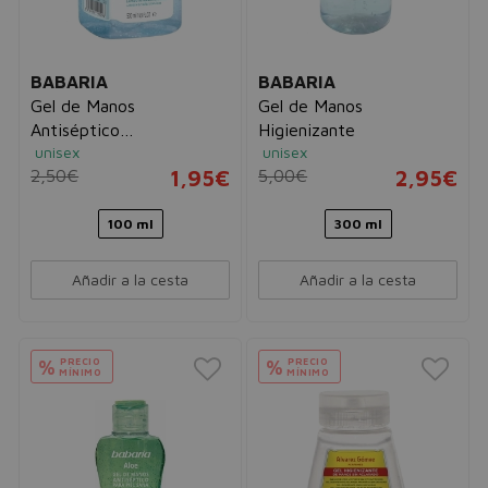
BABARIA
BABARIA
Gel de Manos
Gel de Manos
Antiséptico
Higienizante
unisex
unisex
Desinfectante
2,50€
1,95€
5,00€
2,95€
100 ml
300 ml
Añadir a la cesta
Añadir a la cesta
PRECIO
PRECIO
%
%
MÍNIMO
MÍNIMO