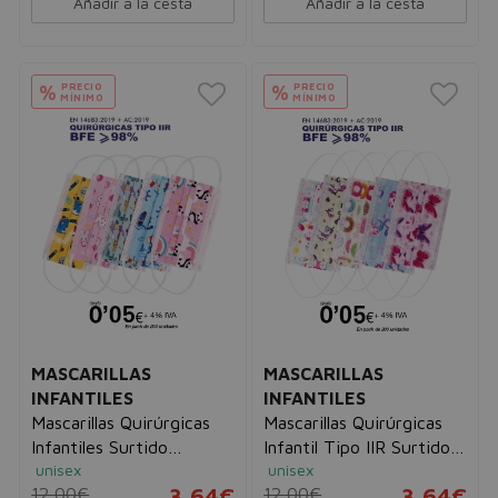
Añadir a la cesta
Añadir a la cesta
PRECIO
PRECIO
%
%
MÍNIMO
MÍNIMO
MASCARILLAS
MASCARILLAS
INFANTILES
INFANTILES
Mascarillas Quirúrgicas
Mascarillas Quirúrgicas
Infantiles Surtido
Infantil Tipo IIR Surtido
unisex
unisex
Dibujitos tipo IIR de 3
Infantil I
12,00€
3,64€
12,00€
3,64€
Capas