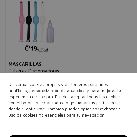
MASCARILLAS
Pulseras Dispensadoras
de Gel Surtido Colores
unisex
Utilizamos cookies propias y de terceros para fines
24,95€
4,21€
analíticos, personalización de anuncios, y para mejorar tu
experiencia de compra. Puedes aceptar todas las cookies
con el botón “Aceptar todas” o gestionar tus preferencias
12 unidades
desde “Configurar”. También puedes optar por rechazar el
uso de cookies no esenciales para tu navegación.
Añadir a la cesta