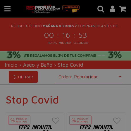
RECIBE TU PEDIDO
MAÑANA VIERNES 7
COMPRANDO ANTES DE...
:
:
00
16
52
HORAS
MINUTOS
SEGUNDOS
Inicio
›
Aseo y Baño
›
Stop Covid
FILTRAR
Stop Covid
PRECIO
PRECIO
%
%
MÍNIMO
MÍNIMO