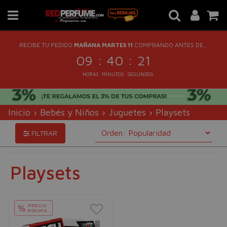
RECIBE TU PEDIDO
MAÑANA MARTES 11
COMPRANDO ANTES DE...
:
:
09
40
21
HORAS
MINUTOS
SEGUNDOS
Inicio
›
Bebés y Niños
›
Juguetes
›
Playsets
FILTRAR
Playsets
PRECIO
%
MÍNIMO