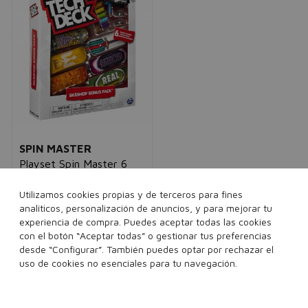
SPIN MASTER
Playset Spin Master 6
uds Monopatín
niños
Utilizamos cookies propias y de terceros para fines
28,95€
20,95€
analíticos, personalización de anuncios, y para mejorar tu
experiencia de compra. Puedes aceptar todas las cookies
con el botón “Aceptar todas” o gestionar tus preferencias
1 unidades
desde “Configurar”. También puedes optar por rechazar el
uso de cookies no esenciales para tu navegación.
Añadir a la cesta