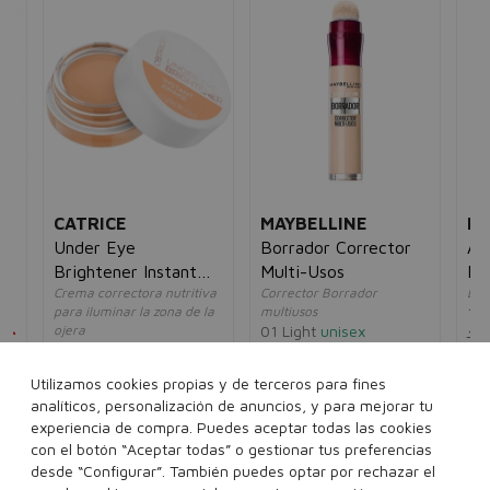
CATRICE
MAYBELLINE
BO
Under Eye
Borrador Corrector
Al
Brightener Instant
Multi-Usos
Fo
ura
Crema correctora nutritiva
Corrector Borrador
Bas
Awake 4.2g
para iluminar la zona de la
multiusos
100
ojera
01 Light
unisex
5€
15
010 Light Rose
unisex
22,00€
9,95€
6,00€
4,95€
Utilizamos cookies propias y de terceros para fines
analíticos, personalización de anuncios, y para mejorar tu
..
experiencia de compra. Puedes aceptar todas las cookies
Ver más...
con el botón “Aceptar todas” o gestionar tus preferencias
desde “Configurar”. También puedes optar por rechazar el
Añadir a la cesta
Añadir a la cesta