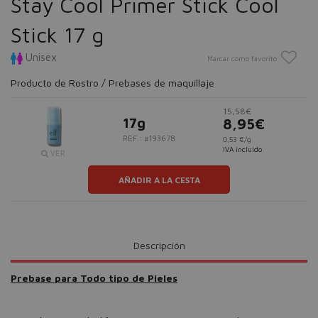
Stay Cool Primer Stick Cool
Stick 17 g
Unisex
Marcar como favorito
Producto de Rostro / Prebases de maquillaje
15,58€
17g
8,95€
REF.: #193678
0,53 €/g
IVA incluido
VER
AÑADIR A LA CESTA
Descripción
Prebase para Todo tipo de Pieles