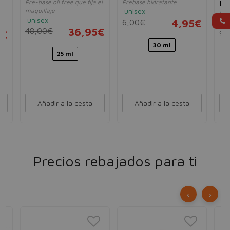
Pre-base oil free que fija el
Prebase hidratante
Dr
maquillaje
unisex
Pre
unisex
6,00€
4,95€
un
48,00€
36,95€
5€
9,
30 ml
25 ml
Añadir a la cesta
Añadir a la cesta
Precios rebajados para ti
‹
›