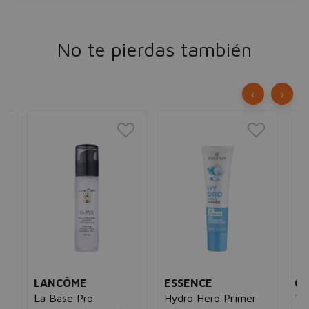
No te pierdas también
‹
›
LANCÔME
ESSENCE
CA
La Base Pro
Hydro Hero Primer
Te