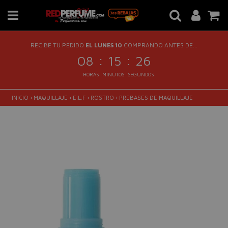
RECIBE TU PEDIDO
EL LUNES 10
COMPRANDO ANTES DE...
:
:
08
15
25
HORAS
MINUTOS
SEGUNDOS
INICIO
›
MAQUILLAJE
›
E.L.F
›
ROSTRO
›
PREBASES DE MAQUILLAJE