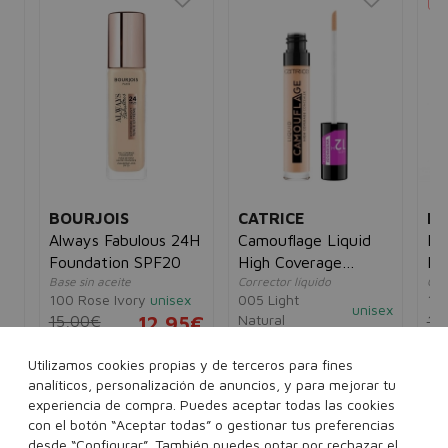
BOURJOIS
CATRICE
M
Always Fabulous 24H
Camouflage Liquid
Fac
Foundation SPF20
High Coverage
Pe
Base sin aceite
Corrector líquido
Cor
Concealer 5ml
100 Rose Ivory
unisex
005 Light
10
unisex
Natural
15,00€
12,95€
15
5€
9,44€
3,95€
Utilizamos cookies propias y de terceros para fines
analíticos, personalización de anuncios, y para mejorar tu
Ver más...
experiencia de compra. Puedes aceptar todas las cookies
con el botón “Aceptar todas” o gestionar tus preferencias
desde “Configurar”. También puedes optar por rechazar el