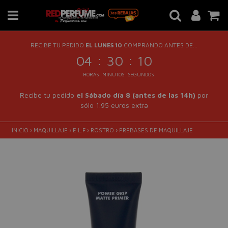
RECIBE TU PEDIDO
EL LUNES 10
COMPRANDO ANTES DE...
:
:
04
30
10
HORAS
MINUTOS
SEGUNDOS
Recibe tu pedido
el Sábado día 8 (antes de las 14h)
por
sólo 1.95 euros extra
INICIO
›
MAQUILLAJE
›
E.L.F
›
ROSTRO
›
PREBASES DE MAQUILLAJE