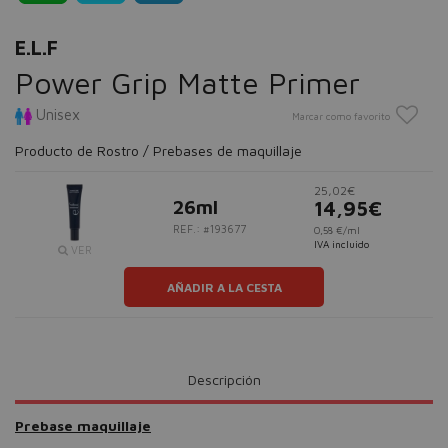
E.L.F
Power Grip Matte Primer
Unisex
Marcar como favorito
Producto de Rostro / Prebases de maquillaje
25,02€
26ml
14,95€
REF.: #193677
0,58 €/ml
IVA incluido
VER
AÑADIR A LA CESTA
Descripción
Prebase maquillaje