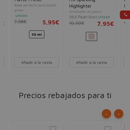
Base perfecta para la piel
Highlighter
Ra
grasa
Iluminador en polvo
Crem
unisex
003 Pearl Dust
unisex
Rad
7,58€
5,95€
5€
10,00€
7,95€
50
30 ml
Añadir a la cesta
Añadir a la cesta
Precios rebajados para ti
‹
›