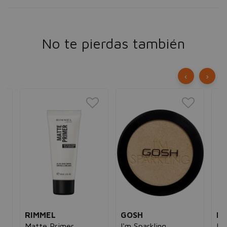
No te pierdas también
‹
›
RIMMEL
GOSH
M
,
Matte Primer
I'm Sparkling
Pr