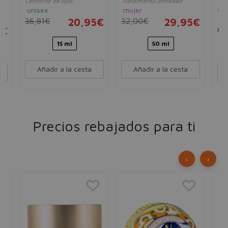
Contorno de ojos
Tratamiento antiedad
Tra
Redensificante
Antiedad Global Día
SP
unisex
mujer
mix
SPF20
un
36,81€
20,95€
32,00€
29,95€
5€
63
15 ml
50 ml
Añadir a la cesta
Añadir a la cesta
Precios rebajados para ti
‹
›