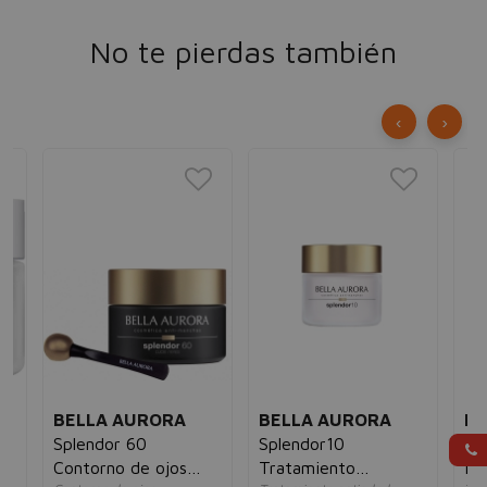
No te pierdas también
‹
›
BELLA AURORA
BELLA AURORA
BE
Splendor 60
Splendor10
Be
Contorno de ojos
Tratamiento
Mu