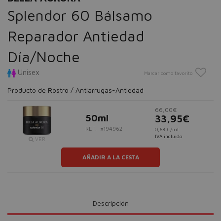
Splendor 60 Bálsamo
Reparador Antiedad
Día/Noche
Unisex
Marcar como favorito
Producto de Rostro / Antiarrugas-Antiedad
66,00€
50ml
33,95€
REF.: #194962
0,68 €/ml
IVA incluido
VER
AÑADIR A LA CESTA
Descripción