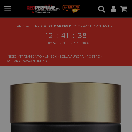
RECIBE TU PEDIDO
EL MARTES 11
COMPRANDO ANTES DE...
:
:
12
41
37
HORAS
MINUTOS
SEGUNDOS
INICIO
›
TRATAMIENTO
›
UNISEX
›
BELLA AURORA
›
ROSTRO
›
ANTIARRUGAS-ANTIEDAD