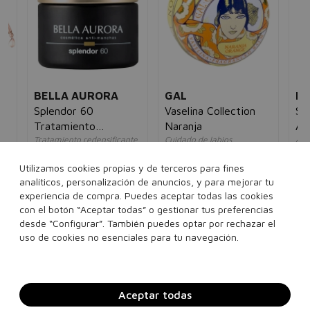
BELLA AURORA
GAL
BA
Splendor 60
Vaselina Collection
Se
Tratamiento
Naranja
Al
Tratamiento redensificante
Cuidado de labios
Ant
Redensificante
antiedad
unisex
efe
ía
SPF20
unisex
un
5€
5,00€
4,95€
Utilizamos cookies propias y de terceros para fines
64,00€
32,95€
10
analíticos, personalización de anuncios, y para mejorar tu
experiencia de compra. Puedes aceptar todas las cookies
15 g
con el botón “Aceptar todas” o gestionar tus preferencias
50 ml
desde “Configurar”. También puedes optar por rechazar el
Añadir a la cesta
Añadir a la cesta
uso de cookies no esenciales para tu navegación.
Aceptar todas