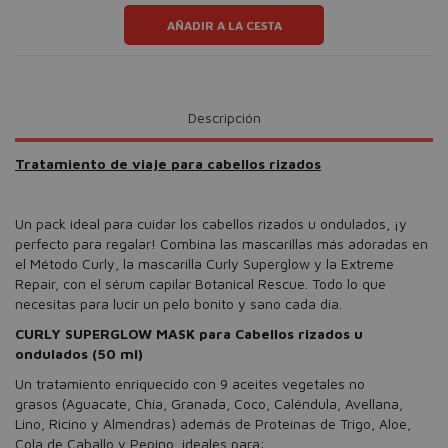
AÑADIR A LA CESTA
Descripción
Tratamiento de viaje para cabellos rizados
Un pack ideal para cuidar los cabellos rizados u ondulados, ¡y
perfecto para regalar! Combina las mascarillas más adoradas en
el Método Curly, la mascarilla Curly Superglow y la Extreme
Repair, con el sérum capilar Botanical Rescue. Todo lo que
necesitas para lucir un pelo bonito y sano cada día.
CURLY SUPERGLOW MASK para Cabellos rizados u
ondulados (50 ml)
Un tratamiento enriquecido con 9 aceites vegetales no
grasos (Aguacate, Chía, Granada, Coco, Caléndula, Avellana,
Lino, Ricino y Almendras) además de Proteínas de Trigo, Aloe,
Cola de Caballo y Pepino, ideales para: