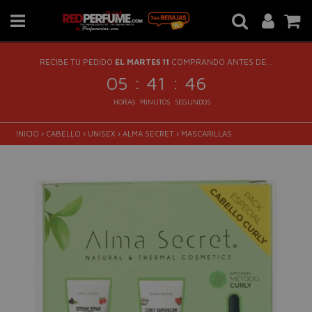
RECIBE TU PEDIDO
EL MARTES 11
COMPRANDO ANTES DE...
:
:
05
41
46
HORAS
MINUTOS
SEGUNDOS
INICIO
›
CABELLO
›
UNISEX
›
ALMA SECRET
›
MASCARILLAS