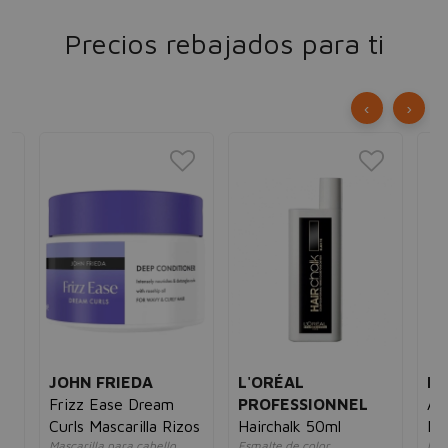
Precios rebajados para ti
‹
›
JOHN FRIEDA
L'ORÉAL
ID
Frizz Ease Dream
PROFESSIONNEL
Av
Curls Mascarilla Rizos
Hairchalk 50ml
Ma
s
Mascarilla para cabello
Esmalte de color
Masc