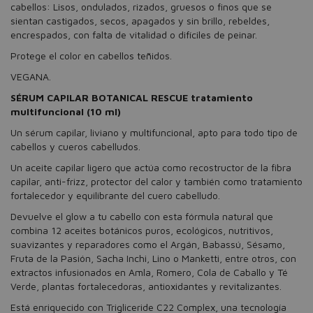
cabellos: Lisos, ondulados, rizados, gruesos o finos que se
sientan castigados, secos, apagados y sin brillo, rebeldes,
encrespados, con falta de vitalidad o difíciles de peinar.
Protege el color en cabellos teñidos.
VEGANA.
SÉRUM CAPILAR BOTANICAL RESCUE tratamiento
multifuncional (10 ml)
Un sérum capilar, liviano y multifuncional, apto para todo tipo de
cabellos y cueros cabelludos.
Un aceite capilar ligero que actúa como recostructor de la fibra
capilar, anti-frizz, protector del calor y también como tratamiento
fortalecedor y equilibrante del cuero cabelludo.
Devuelve el glow a tu cabello con esta fórmula natural que
combina 12 aceites botánicos puros, ecológicos, nutritivos,
suavizantes y reparadores como el Argán, Babassú, Sésamo,
Fruta de la Pasión, Sacha Inchi, Lino o Manketti, entre otros, con
extractos infusionados en Amla, Romero, Cola de Caballo y Té
Verde, plantas fortalecedoras, antioxidantes y revitalizantes.
Está enriquecido con Trigliceride C22 Complex, una tecnología