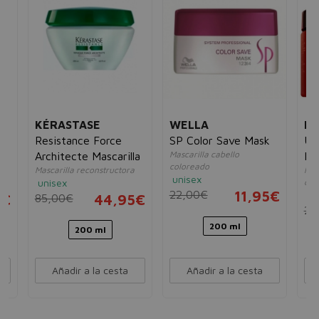
KÉRASTASE
WELLA
R
Resistance Force
SP Color Save Mask
Un
Mascarilla cabello
Architecte Mascarilla
Ha
coloreado
s
Mascarilla reconstructora
Mas
unisex
unisex
dañ
22,00€
11,95€
un
5€
85,00€
44,95€
26
200 ml
200 ml
Añadir a la cesta
Añadir a la cesta