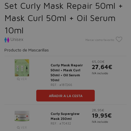
Set Curly Mask Repair 50ml +
Mask Curl 50ml + Oil Serum
10ml
Unisex
Marcar como favorito
Producto de Mascarillas
65,00€
Curly Mask Repair
27,64€
50ml + Mask Curl
IVA incluido
50ml + Oil Serum
VER
10ml
REF.: #187266
AÑADIR A LA CESTA
28,95€
Curly Superglow
19,95€
Mask 250ml
IVA incluido
REF.: #70432
VER