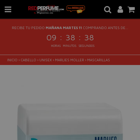
RECIBE TU PEDIDO
MAÑANA MARTES 11
COMPRANDO ANTES DE...
:
:
09
38
37
HORAS
MINUTOS
SEGUNDOS
INICIO
›
CABELLO
›
UNISEX
›
MARLIES MOLLER
›
MASCARILLAS