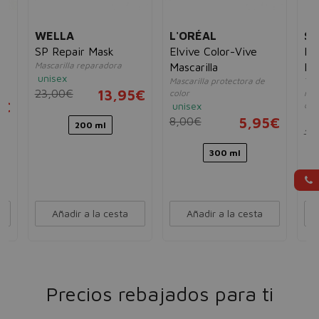
WELLA
L'ORÉAL
S
k
SP Repair Mask
Elvive Color-Vive
BC
Mascarilla reparadora
Mascarilla
Fr
unisex
Mascarilla protectora de
Tra
Tr
23,00€
13,95€
color
rep
5€
unisex
cab
un
8,00€
5,95€
200 ml
19
300 ml
Añadir a la cesta
Añadir a la cesta
Precios rebajados para ti