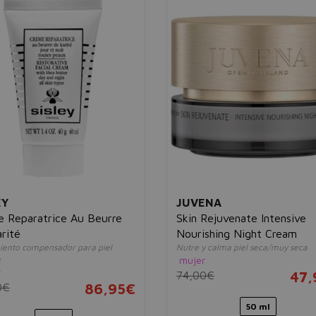
EY
JUVENA
 Reparatrice Au Beurre
Skin Rejuvenate Intensive
rité
Nourishing Night Cream
iento compensador para piel
Nutre y calma piel seca/muy seca
a
mujer
r
74,00€
47,
0€
86,95€
50 ml