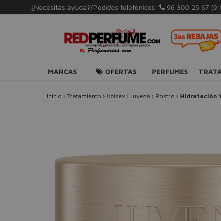
¿Necesitas ayuda?/Pedidos telefónicos:
96 300 25 67
(9
MARCAS
OFERTAS
PERFUMES
TRAT
Inicio
›
Tratamiento
›
Unisex
›
Juvena
›
Rostro
›
Hidratación 