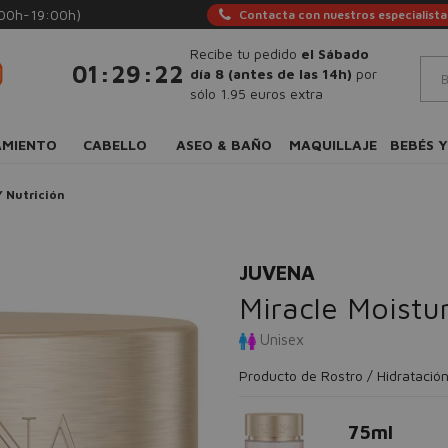
:00h-19:00h)
Contacta con nuestros especialista
Recibe tu pedido
el Sábado
:
:
01
29
21
día 8 (antes de las 14h)
por
sólo 1.95 euros extra
AMIENTO
CABELLO
ASEO & BAÑO
MAQUILLAJE
BEBÉS Y
Y Nutrición
JUVENA
Miracle Moistu
Unisex
Producto de Rostro / Hidratación
75ml