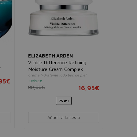
piel.
unisex
30,00€
ELIZABETH ARDEN
Visible Difference Refining
l
Moisture Cream Complex
Crema hidratante todo tipo de piel
95€
unisex
80,00€
16,95€
75 ml
Añadir a la cesta