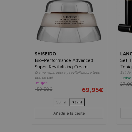
SHISEIDO
LAN
tré
Bio-Performance Advanced
Set T
Super Revitalizing Cream
Toniq
Crema reparadora y revitalizadora todo
Set de 
Hypnô
tipo de piel
unise
mujer
37,0
19,95€
159,50€
69,95€
50 ml
75 ml
Añadir a la cesta