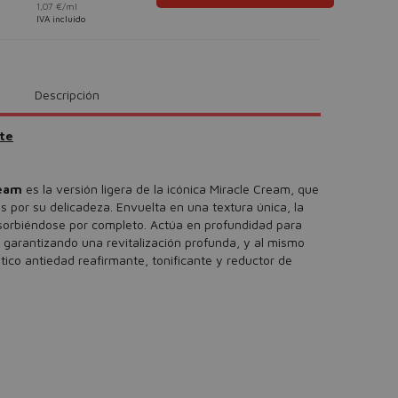
1,07 €/ml
IVA incluido
Descripción
nte
ream
es la versión ligera de la icónica Miracle Cream, que
s por su delicadeza. Envuelta en una textura única, la
bsorbiéndose por completo. Actúa en profundidad para
s, garantizando una revitalización profunda, y al mismo
tico antiedad reafirmante, tonificante y reductor de