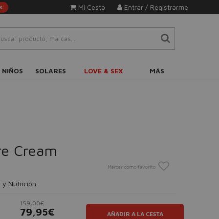
Mi Cesta
Entrar / Registrarme
s
 NIÑOS
SOLARES
LOVE & SEX
MÁS
re Cream
Marcar como favorito
 y Nutrición
159,00€
79,95€
AÑADIR A LA CESTA