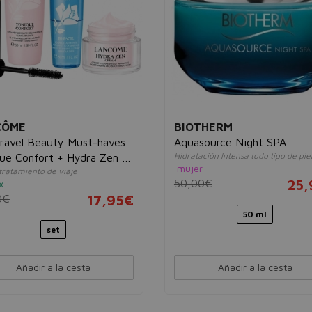
CÔME
BIOTHERM
ravel Beauty Must-haves
Aquasource Night SPA
Hidratación Intensa todo tipo de pie
ue Confort + Hydra Zen +
mujer
tratamiento de viaje
se + Bi-Facil
50,00€
25,
x
0€
17,95€
50 ml
set
Añadir a la cesta
Añadir a la cesta