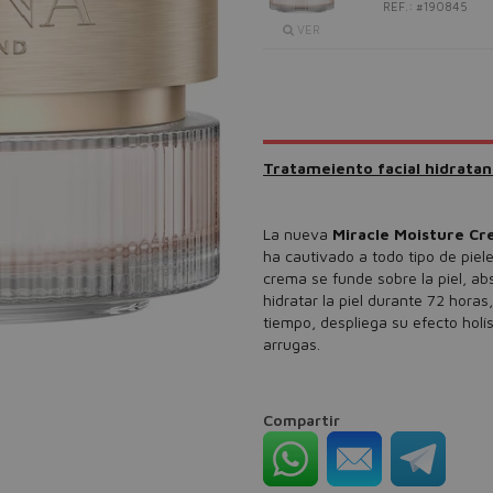
REF.: #190845
VER
Tratameiento facial hidrata
La nueva
Miracle Moisture C
ha cautivado a todo tipo de piele
crema se funde sobre la piel, a
hidratar la piel durante 72 hora
tiempo, despliega su efecto holís
arrugas.
Compartir