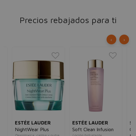
Precios rebajados para ti
‹
›
ESTÉE LAUDER
ESTÉE LAUDER
SE
i-
NightWear Plus
Soft Clean Infusion
Ce
Desintoxica, calma y nutre
Loción hidratante