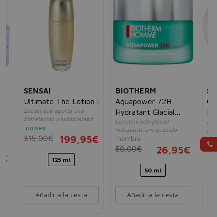
SENSAI
BIOTHERM
SE
Ultimate The Lotion I
Aquapower 72H
Co
Loción que aporta una
Hydratant Glacial
Ma
hidratación y luminosidad
Concentrado glacial
Mas
Gel-Crema
unisex
 y
hidratante enriquecido
sen
315,00€
199,95€
hombre
un
50,00€
26,95€
17
5€
125 ml
50 ml
Añadir a la cesta
Añadir a la cesta