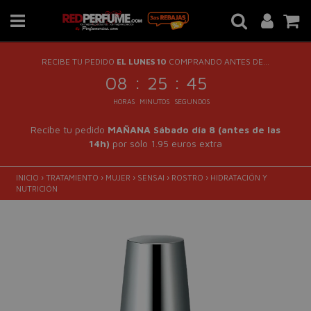
RECIBE TU PEDIDO
EL LUNES 10
COMPRANDO ANTES DE...
:
:
08
25
45
HORAS
MINUTOS
SEGUNDOS
Recibe tu pedido
MAÑANA Sábado día 8 (antes de las
14h)
por sólo 1.95 euros extra
INICIO
›
TRATAMIENTO
›
MUJER
›
SENSAI
›
ROSTRO
›
HIDRATACIÓN Y
NUTRICIÓN