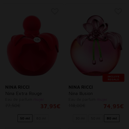
INCLUYE
REGALO
NINA RICCI
NINA RICCI
Nina Extra Rouge
Nina Illusion
Eau de parfum
mujer
Eau de parfum
mujer
77,50€
37,95€
118,00€
74,95€
50 ml
80 ml
30 ml
50 ml
80 ml