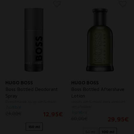
HUGO BOSS
HUGO BOSS
Boss Bottled Deodorant
Boss Bottled Aftershave
Spray
Lotion
Desodorante spray perfumado
Loción perfumada para después
hombre
del afeitado
hombre
24,00€
12,95€
60,00€
29,95€
150 ml
50 ml
100 ml