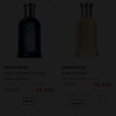
HUGO BOSS
HUGO BOSS
Boss Bottled Triumph
Boss Bottled
Eau de toilette
hombre
Elixir Intense
110,00€
74,95€
Eau de parfum
hombre
110,00€
68,95€
30 ml
50 ml
100 ml
50 ml
200 ml
Ver 2 sets