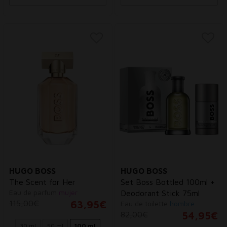
HUGO BOSS
HUGO BOSS
The Scent for Her
Set Boss Bottled 100ml +
Eau de parfum
mujer
Deodorant Stick 75ml
115,00€
63,95€
Eau de toilette
hombre
82,00€
54,95€
30 ml
50 ml
100 ml