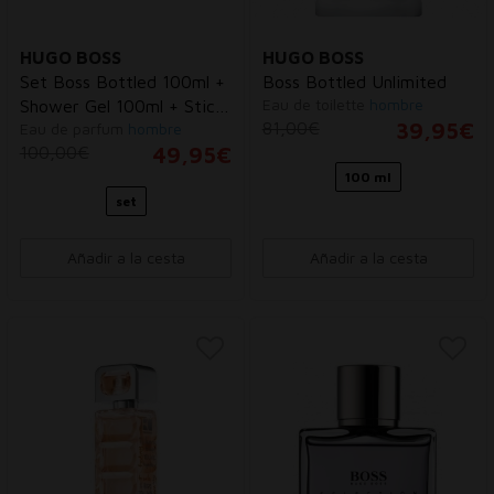
HUGO BOSS
HUGO BOSS
Set Boss Bottled 100ml +
Boss Bottled Unlimited
Eau de toilette
hombre
Shower Gel 100ml + Stick
81,00€
39,95€
Eau de parfum
hombre
Deodorant 75ml
100,00€
49,95€
100 ml
set
Añadir a la cesta
Añadir a la cesta