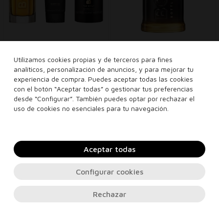
HUGO BOSS
HUGO BOSS
Utilizamos cookies propias y de terceros para fines
Set The Scent 100ml +
Boss Bottled Absolu
analíticos, personalización de anuncios, y para mejorar tu
Shower Gel 100ml +
Parfum Intense
experiencia de compra. Puedes aceptar todas las cookies
Eau de toilette
hombre
hombre
Deodorant Stick 75ml
con el botón “Aceptar todas” o gestionar tus preferencias
140,00€
64,95€
160,00€
78,95€
desde “Configurar”. También puedes optar por rechazar el
uso de cookies no esenciales para tu navegación.
set
50 ml
100 ml
Añadir a la cesta
Añadir a la cesta
Aceptar todas
Configurar cookies
Rechazar
COLECCIONES