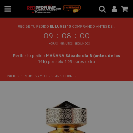
RECIBE TU PEDIDO
EL LUNES 10
COMPRANDO ANTES DE...
:
:
09
07
59
HORAS
MINUTOS
SEGUNDOS
Recibe tu pedido
MAÑANA Sábado día 8 (antes de las
14h)
por sólo 1.95 euros extra
INICIO
›
PERFUMES
›
MUJER
›
PARIS CORNER