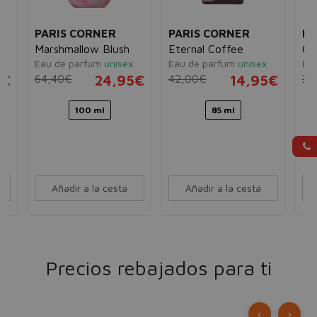
PARIS CORNER
PARIS CORNER
PA
Marshmallow Blush
Eternal Coffee
Qis
e
Eau de parfum
unisex
Eau de parfum
unisex
Ea
5€
64,40€
24,95€
42,00€
14,95€
26
100 ml
85 ml
Añadir a la cesta
Añadir a la cesta
Precios rebajados para ti
‹
›