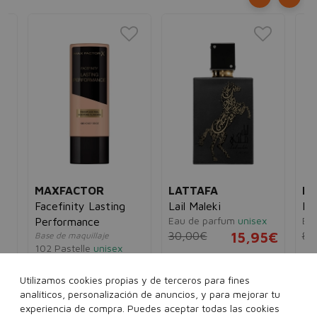
MAXFACTOR
LATTAFA
M
Facefinity Lasting
Lail Maleki
Bl
Eau de parfum
unisex
Ea
Performance
30,00€
15,95€
80
Base de maquillaje
102 Pastelle
unisex
5€
14,00€
11,95€
100 ml
Utilizamos cookies propias y de terceros para fines
analíticos, personalización de anuncios, y para mejorar tu
experiencia de compra. Puedes aceptar todas las cookies