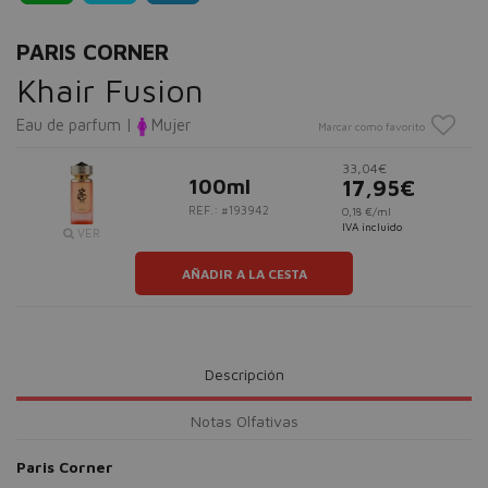
PARIS CORNER
Khair Fusion
Eau de parfum |
Mujer
Marcar como favorito
33,04€
100ml
17,95€
REF.: #193942
0,18 €/ml
IVA incluido
VER
AÑADIR A LA CESTA
Descripción
Notas Olfativas
Paris Corner