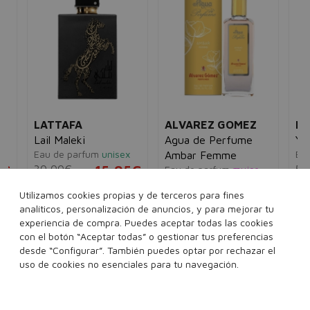
LATTAFA
ALVAREZ GOMEZ
LA
Lail Maleki
Agua de Perfume
Ya
Eau de parfum
unisex
Ea
Ambar Femme
5€
30,00€
15,95€
50
Eau de parfum
mujer
6,00€
2,95€
Utilizamos cookies propias y de terceros para fines
100 ml
analíticos, personalización de anuncios, y para mejorar tu
150ml + 30ml ml
30 ml
experiencia de compra. Puedes aceptar todas las cookies
con el botón “Aceptar todas” o gestionar tus preferencias
150 ml
Ver 1 set
desde “Configurar”. También puedes optar por rechazar el
Añadir a la cesta
Añadir a la cesta
uso de cookies no esenciales para tu navegación.