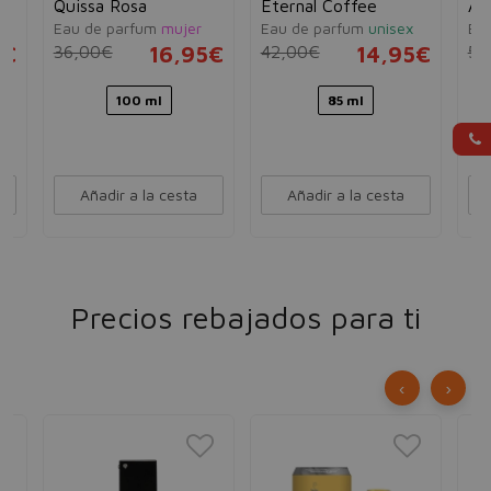
Quissa Rosa
Eternal Coffee
At
Eau de parfum
mujer
Eau de parfum
unisex
Ea
5€
36,00€
16,95€
42,00€
14,95€
50
100 ml
85 ml
Añadir a la cesta
Añadir a la cesta
Precios rebajados para ti
‹
›