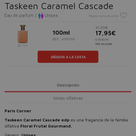
Taskeen Caramel Cascade
Eau de parfum |
Unisex
Marcar como favorito
31,00€
100ml
17,95€
REF.: #191558
0,18 €/ml
IVA incluido
VER
AÑADIR A LA CESTA
Descripción
Notas olfativas
Paris Corner
Taskeen Caramel Cascade edp
es una fragancia de la familia
olfativa
Floral Frutal Gourmand.
Género:
Unisex