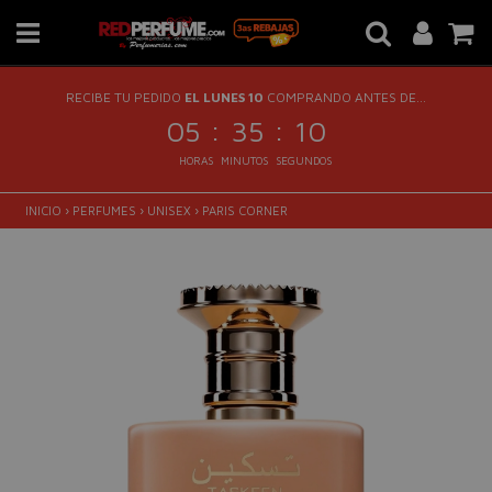
RECIBE TU PEDIDO
EL LUNES 10
COMPRANDO ANTES DE...
:
:
05
35
10
HORAS
MINUTOS
SEGUNDOS
INICIO
›
PERFUMES
›
UNISEX
›
PARIS CORNER