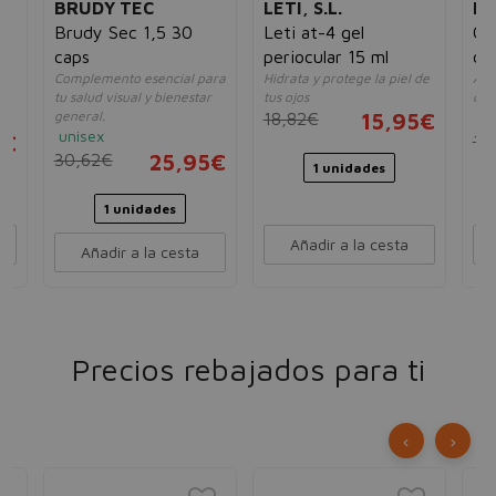
BRUDY TEC
LETI, S.L.
H
Brudy Sec 1,5 30
Leti at-4 gel
Cin
caps
periocular 15 ml
de
ta
Complemento esencial para
Hidrata y protege la piel de
Apo
co
tu salud visual y bienestar
tus ojos
dur
1 u
general.
un
18,82€
15,95€
unisex
5€
12
30,62€
25,95€
1 unidades
1 unidades
Añadir a la cesta
Añadir a la cesta
Precios rebajados para ti
‹
›