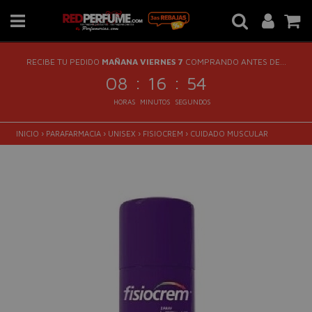
RECIBE TU PEDIDO
MAÑANA VIERNES 7
COMPRANDO ANTES DE...
:
:
08
16
54
HORAS
MINUTOS
SEGUNDOS
INICIO
›
PARAFARMACIA
›
UNISEX
›
FISIOCREM
›
CUIDADO MUSCULAR