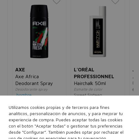
AXE
L'ORÉAL
JE
Axe Africa
PROFESSIONNEL
JL
Eau
Deodorant Spray
Hairchalk 50ml
63
Desodorante spray
Esmalte de color
hombre
Sweet Sixteen
unisex
Pink
4,00€
2,95€
30
5€
Utilizamos cookies propias y de terceros para fines
15,00€
10,95€
analíticos, personalización de anuncios, y para mejorar tu
150 ml
experiencia de compra. Puedes aceptar todas las cookies
con el botón “Aceptar todas” o gestionar tus preferencias
desde “Configurar”. También puedes optar por rechazar el
Añadir a la cesta
Añadir a la cesta
uso de cookies no esenciales para tu navegación.