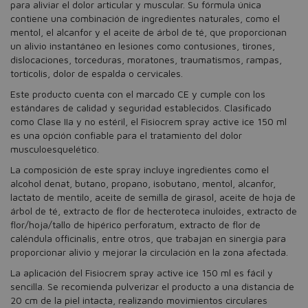
para aliviar el dolor articular y muscular. Su fórmula única
contiene una combinación de ingredientes naturales, como el
mentol, el alcanfor y el aceite de árbol de té, que proporcionan
un alivio instantáneo en lesiones como contusiones, tirones,
dislocaciones, torceduras, moratones, traumatismos, rampas,
tortícolis, dolor de espalda o cervicales.
Este producto cuenta con el marcado CE y cumple con los
estándares de calidad y seguridad establecidos. Clasificado
como Clase IIa y no estéril, el Fisiocrem spray active ice 150 ml
es una opción confiable para el tratamiento del dolor
musculoesquelético.
La composición de este spray incluye ingredientes como el
alcohol denat, butano, propano, isobutano, mentol, alcanfor,
lactato de mentilo, aceite de semilla de girasol, aceite de hoja de
árbol de té, extracto de flor de hecteroteca inuloides, extracto de
flor/hoja/tallo de hipérico perforatum, extracto de flor de
caléndula officinalis, entre otros, que trabajan en sinergia para
proporcionar alivio y mejorar la circulación en la zona afectada.
La aplicación del Fisiocrem spray active ice 150 ml es fácil y
sencilla. Se recomienda pulverizar el producto a una distancia de
20 cm de la piel intacta, realizando movimientos circulares