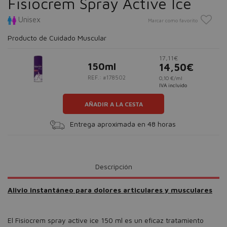
Fisiocrem Spray Active Ice
Unisex
Marcar como favorito
Producto de Cuidado Muscular
17,11€
150ml
14,50€
REF.: #178502
0,10 €/ml
IVA incluido
AÑADIR A LA CESTA
Entrega aproximada en 48 horas
Descripción
Alivio instantáneo para dolores articulares y musculares
El Fisiocrem spray active ice 150 ml es un eficaz tratamiento