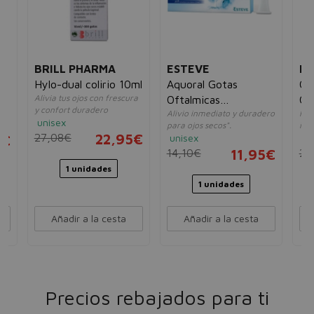
BRILL PHARMA
ESTEVE
ES
Hylo-dual colirio 10ml
Aquoral Gotas
Oz
Alivia tus ojos con frescura
Oftalmicas
Of
y confort duradero
de
Alivio inmediato y duradero
Prot
Lubricantes AC
unisex
para ojos secos".
inm
Hialuron
27,08€
22,95€
unisex
un
5€
14,10€
11,95€
22
1 unidades
1 unidades
Añadir a la cesta
Añadir a la cesta
Precios rebajados para ti