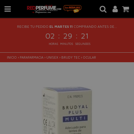
RECIBE TU PEDIDO
EL MARTES 11
COMPRANDO ANTES DE...
:
:
02
29
20
HORAS
MINUTOS
SEGUNDOS
INICIO
›
PARAFARMACIA
›
UNISEX
›
BRUDY TEC
›
OCULAR