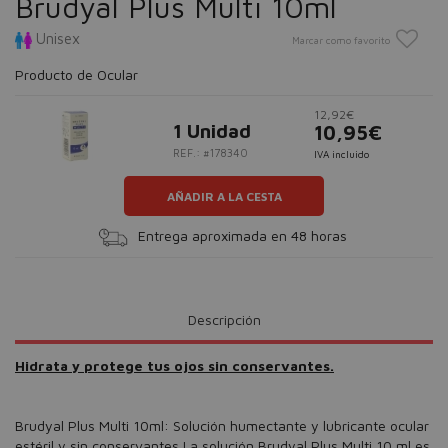
Brudyal Plus Multi 10ml
Unisex
Marcar como favorito
Producto de Ocular
12,92€
1 Unidad
10,95€
REF.: #178340
IVA incluido
AÑADIR A LA CESTA
Entrega aproximada en 48 horas
Descripción
Hidrata y protege tus ojos sin conservantes.
Brudyal Plus Multi 10ml: Solución humectante y lubricante ocular
estéril y sin conservantes La solución Brudyal Plus Multi 10 ml es