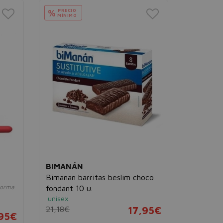
PRECIO
PRECIO
%
%
MÍNIMO
MÍNIMO
BIMANÁN
BIMANÁ
Bimanan barritas beslim choco
Bimanan 
 forma
fondant 10 u.
Yogur 1u
unisex
Barrita nutr
equilibrada.
21,18€
17,95€
95€
unisex