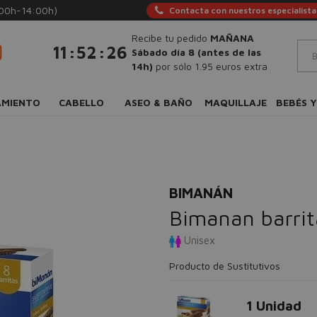
:00h-14:00h)
Contacta con nuestros especialista
Recibe tu pedido
MAÑANA
:
:
11
52
25
Sábado día 8 (antes de las
14h)
por sólo 1.95 euros extra
AMIENTO
CABELLO
ASEO & BAÑO
MAQUILLAJE
BEBÉS Y
BIMANÁN
Bimanan barrit
Unisex
Producto de Sustitutivos
1 Unidad