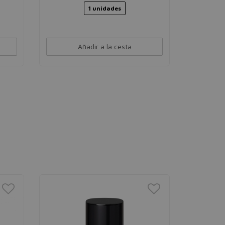
3,84€
1 unidades
Añadir a la cesta
ESSIE
Nail Lac