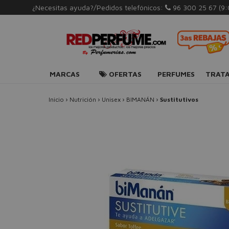
¿Necesitas ayuda?/Pedidos telefónicos:
96 300 25 67
(9
MARCAS
OFERTAS
PERFUMES
TRAT
Inicio
›
Nutrición
›
Unisex
›
BIMANÁN
›
Sustitutivos