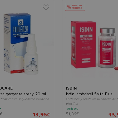
PRECIO
%
MÍNIMO
OCARE
ISDIN
nza garganta spray 20 ml
Isdin lambdapil 5alfa Plus
ficaz contra sequedad e irritación
Fortalece y revitaliza tu cabello de
efectiva
x
unisex
6€
13,95€
51,86€
43,