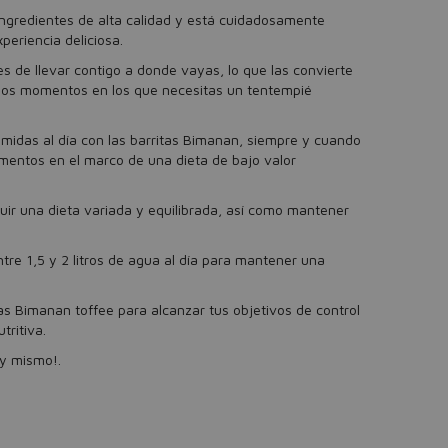
ngredientes de alta calidad y está cuidadosamente
periencia deliciosa.
es de llevar contigo a donde vayas, lo que las convierte
llos momentos en los que necesitas un tentempié
idas al día con las barritas Bimanan, siempre y cuando
imentos en el marco de una dieta de bajo valor
ir una dieta variada y equilibrada, así como mantener
re 1,5 y 2 litros de agua al día para mantener una
as Bimanan toffee para alcanzar tus objetivos de control
tritiva.
y mismo!.