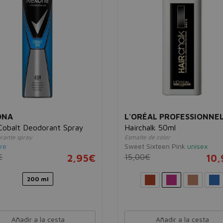
ONA
L'ORÉAL PROFESSIONNE
obalt Deodorant Spray
Hairchalk 50ml
rante spray
Esmalte de color
re
Sweet Sixteen Pink
unisex
€
2,95€
15,00€
10
200 ml
Añadir a la cesta
Añadir a la cesta