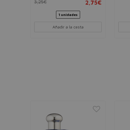
11,50€
3,25€
2,75€
1 unidades
Añadir a la cesta