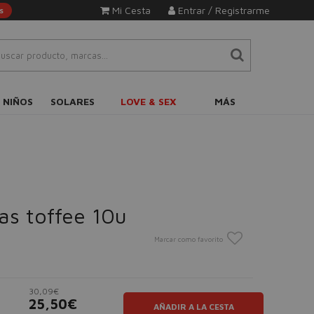
Mi Cesta
Entrar / Registrarme
s
 NIÑOS
SOLARES
LOVE & SEX
MÁS
as toffee 10u
Marcar como favorito
30,09€
25,50€
AÑADIR A LA CESTA