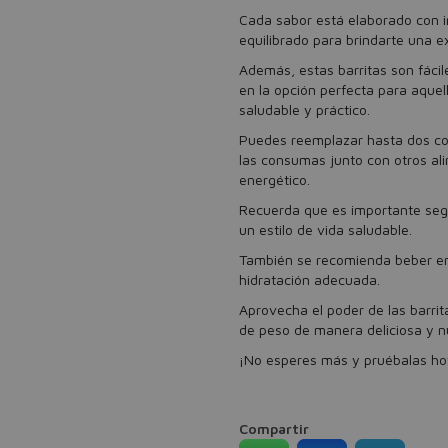
Cada sabor está elaborado con i
equilibrado para brindarte una ex
Además, estas barritas son fácil
en la opción perfecta para aque
saludable y práctico.
Puedes reemplazar hasta dos com
las consumas junto con otros al
energético.
Recuerda que es importante segu
un estilo de vida saludable.
También se recomienda beber ent
hidratación adecuada.
Aprovecha el poder de las barrit
de peso de manera deliciosa y nu
¡No esperes más y pruébalas ho
Compartir