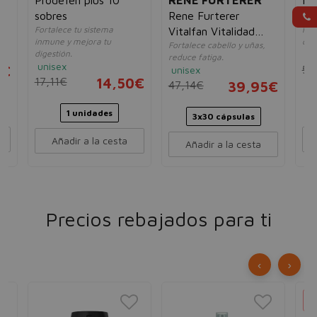
sobres
Rene Furterer
Pl
Fortalece tu sistema
Fort
Vitalfan Vitalidad
inmune y mejora tu
cab
Fortalece cabello y uñas,
Cabello y Uñas
digestión.
un
reduce fatiga.
unisex
0€
51
unisex
17,11€
14,50€
47,14€
39,95€
1 unidades
3x30 cápsulas
Añadir a la cesta
Añadir a la cesta
Precios rebajados para ti
‹
›