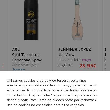
AXE
JENNIFER LOPEZ
MA
Gold Temptation
JLo Glow
Ma
Eau de toilette
mujer
Deodorant Spray
5m
5€
63,00€
23,95€
Desodorante spray
Esm
hombre
34
4,00€
2,95€
7,
30 ml
50 ml
100 ml
Utilizamos cookies propias y de terceros para fines
analíticos, personalización de anuncios, y para mejorar tu
150 ml
experiencia de compra. Puedes aceptar todas las cookies
con el botón “Aceptar todas” o gestionar tus preferencias
desde “Configurar”. También puedes optar por rechazar el
Añadir a la cesta
Añadir a la cesta
uso de cookies no esenciales para tu navegación.