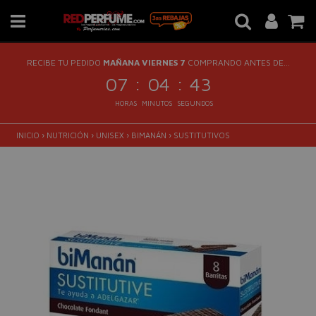
RECIBE TU PEDIDO
MAÑANA VIERNES 7
COMPRANDO ANTES DE...
:
:
07
04
42
HORAS
MINUTOS
SEGUNDOS
INICIO
›
NUTRICIÓN
›
UNISEX
›
BIMANÁN
›
SUSTITUTIVOS