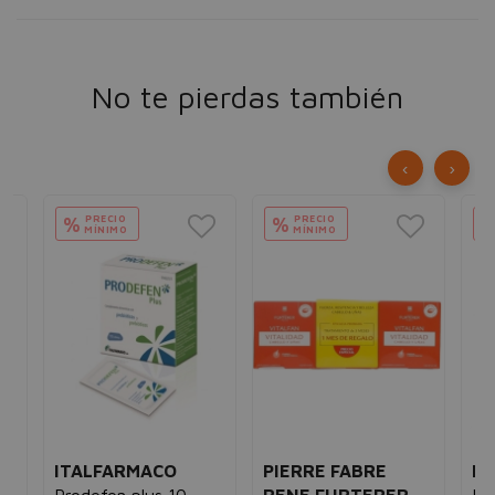
No te pierdas también
‹
›
PRECIO
PRECIO
%
%
MÍNIMO
MÍNIMO
ITALFARMACO
PIERRE FABRE
IS
4
Prodefen plus 10
RENE FURTERER
Isd