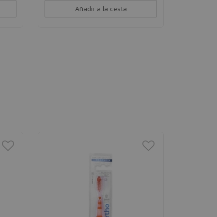
Añadir a la cesta
PARODO
Dentrifi
unisex
6,00€