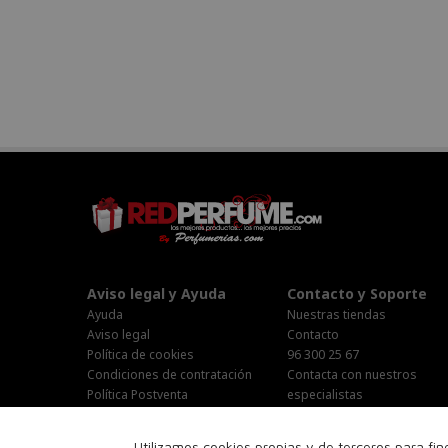
Aviso legal y Ayuda
Contacto y Soporte
Ayuda
Nuestras tiendas
Aviso legal
Contacto
Política de cookies
96 300 25 67
Condiciones de contratación
Contacta con nuestros
Política Postventa
especialistas
Stop Publi/Baja Publicitaria
Área Privada
Configurar Cookies
Horario Atención al cliente :
Utilizamos cookies propias y de terceros para fi