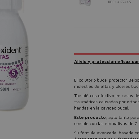
REF.: #177445
Alivio y protección eficaz pa
El colutorio bucal protector Bexid
molestias de aftas y úlceras buc
También es efectivo en casos de 
traumáticas causadas por ortod
heridas en la cavidad bucal.
Este producto
, apto tanto par
cumple con las normativas de Clas
Su fórmula avanzada, basada en
Ácido Hialurónico
y formadores