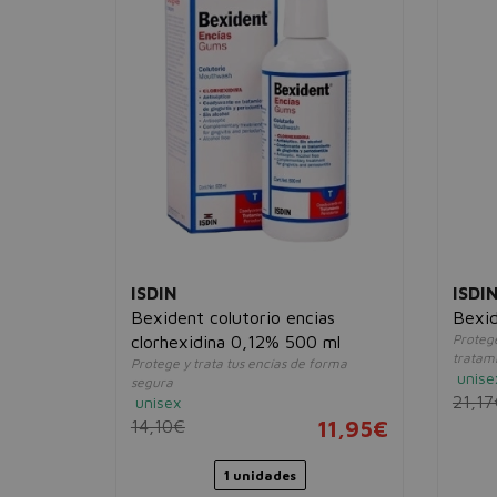
ISDIN
ISDI
cías
Bexident colutorio encias
Bexid
Protege
clorhexidina 0,12% 500 ml
tratam
2,95€
Protege y trata tus encías de forma
unise
segura
21,17
unisex
14,10€
11,95€
1 unidades