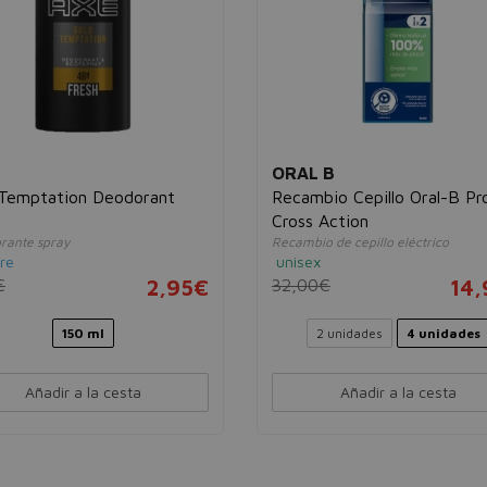
ORAL B
 Temptation Deodorant
Recambio Cepillo Oral-B Pr
y
Cross Action
rante spray
Recambio de cepillo eléctrico
re
unisex
€
2,95€
32,00€
14
150 ml
2 unidades
4 unidades
Añadir a la cesta
Añadir a la cesta