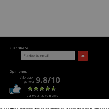
Suscríbete
Opiniones
9.8/10
Valoración
general
Ver todas las opiniones
nes analíticos, personalización de anuncios, y para mejorar tu experie