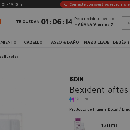
:00h-19:00h)
Contacta con nuestros especialista
Para recibir tu pedido
:
:
01
06
13
TE QUEDAN
MAÑANA Viernes 7
AMIENTO
CABELLO
ASEO & BAÑO
MAQUILLAJE
BEBÉS Y
es Bucales
ISDIN
Bexident aftas 
Unisex
Producto de Higiene Bucal / Enj
120ml