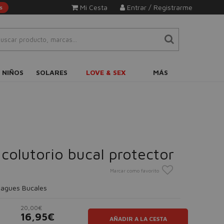
Mi Cesta
Entrar / Registrarme
s
 NIÑOS
SOLARES
LOVE & SEX
MÁS
colutorio bucal protector
Marcar como favorito
uagues Bucales
20,00€
16,95€
AÑADIR A LA CESTA