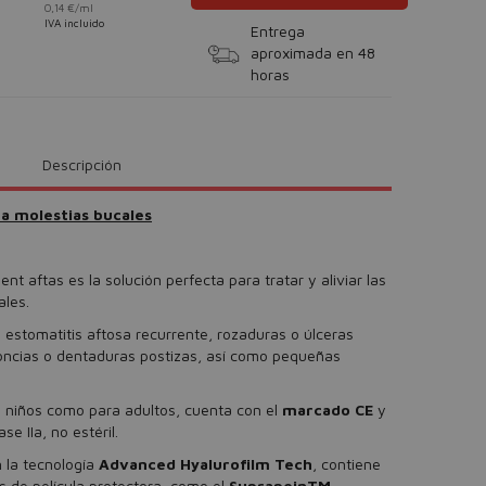
0,14 €/ml
IVA incluido
Entrega
aproximada en 48
horas
Descripción
ra molestias bucales
ent aftas es la solución perfecta para tratar y aliviar las
ales.
estomatitis aftosa recurrente, rozaduras o úlceras
oncias o dentaduras postizas, así como pequeñas
a niños como para adultos, cuenta con el
marcado CE
y
e IIa, no estéril.
 la tecnología
Advanced Hyalurofilm Tech
, contiene
 de película protectora, como el
SuprapeinTM
.