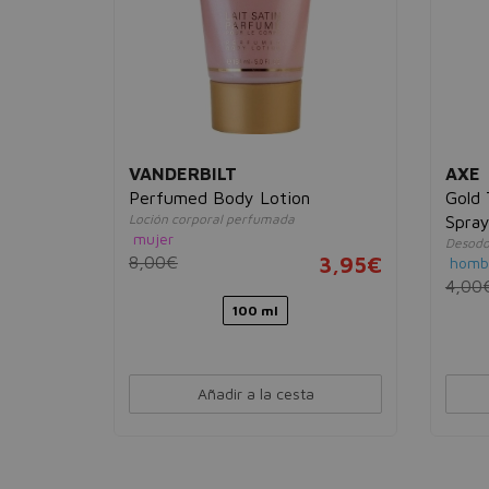
VANDERBILT
AXE
Spray
Perfumed Body Lotion
Gold
Loción corporal perfumada
Spra
mujer
Desodo
2,95€
8,00€
3,95€
homb
4,00
100 ml
Añadir a la cesta