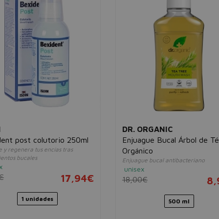
N
DR. ORGANIC
ent post colutorio 250ml
Enjuague Bucal Árbol de Té
 y regenera tus encías tras
Orgánico
ientos bucales
Enjuague bucal antibacteriano
x
unisex
€
17,94€
18,00€
8,
1 unidades
500 ml