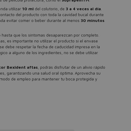
nda utilizar
10 ml
del colutorio, de
3 a 4 veces al día
.
 contacto del producto con toda la cavidad bucal durante
nda evitar comer o beber durante al menos
30 minutos
to hasta que los síntomas desaparezcan por completo.
, es importante no utilizar el producto si el envase
se debe respetar la fecha de caducidad impresa en la
rgico a alguno de los ingredientes, no se debe utilizar
tor Bexident aftas
, podrás disfrutar de un alivio rápido
les, garantizando una salud oral óptima. Aprovecha su
l modo de empleo para mantener tu boca protegida y