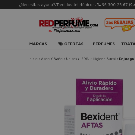
¿Necesitas ayuda?/Pedidos telefónicos:
96 300 25 67
(9
MARCAS
OFERTAS
PERFUMES
TRAT
Inicio
›
Aseo Y Baño
›
Unisex
›
ISDIN
›
Higiene Bucal
›
Enjuagu