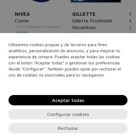
NIVEA
GILLETTE
MA
e
Creme
Gillette Proshhield
IN
Crema hidratante corporal
Recambios
Mas
unisex
hombre
Qui
13,00€
5,95€
38,00€
23,95€
un
Su
Utilizamos cookies propias y de terceros para fines
12
ti
5€
analíticos, personalización de anuncios, y para mejorar tu
30 ml
75 ml
150 ml
4 unidades
experiencia de compra. Puedes aceptar todas las cookies
150 ml
250 ml
con el botón “Aceptar todas” o gestionar tus preferencias
desde “Configurar”. También puedes optar por rechazar el
400 ml
uso de cookies no esenciales para tu navegación.
Añadir a la cesta
Añadir a la cesta
Aceptar todas
Configurar cookies
Rechazar