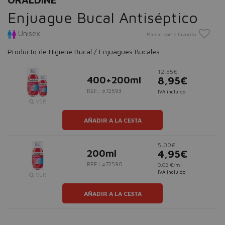
Enjuague Bucal Antiséptico
Unisex
Marcar como favorito
Producto de Higiene Bucal / Enjuagues Bucales
12,55€
400+200ml
8,95€
REF.: #72593
IVA incluido
VER
AÑADIR A LA CESTA
5,00€
200ml
4,95€
REF.: #72590
0,02 €/ml
IVA incluido
VER
AÑADIR A LA CESTA