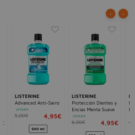
‹
›
LISTERINE
LISTERINE
LI
n
Advanced Anti-Sarro
Protección Dientes y
Pr
unisex
Encias Menta Suave
En
5,00€
4,95€
unisex
un
5€
6,00€
4,95€
4,
500 ml