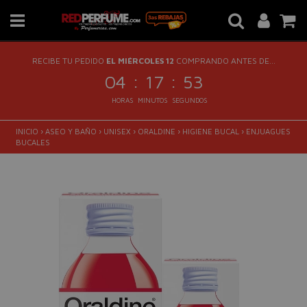
RECIBE TU PEDIDO
EL MIÉRCOLES 12
COMPRANDO ANTES DE...
:
:
04
17
53
HORAS
MINUTOS
SEGUNDOS
INICIO
›
ASEO Y BAÑO
›
UNISEX
›
ORALDINE
›
HIGIENE BUCAL
›
ENJUAGUES
BUCALES