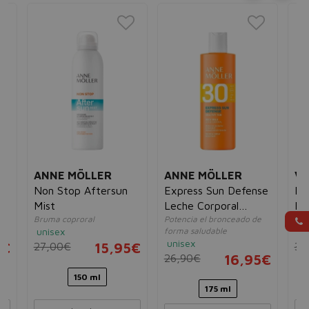
ANNE MÖLLER
ANNE MÖLLER
VI
Non Stop Aftersun
Express Sun Defense
Ide
Mist
Leche Corporal
Hy
Bruma coproral
Potencia el bronceado de
Bru
SPF30
SP
unisex
forma saludable
un
unisex
5€
27,00€
15,95€
30
26,90€
16,95€
150 ml
175 ml