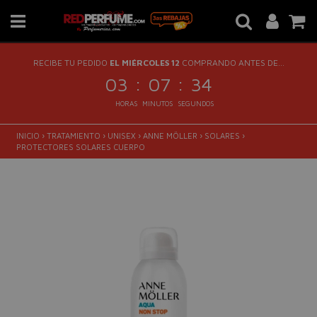
RECIBE TU PEDIDO
EL MIÉRCOLES 12
COMPRANDO ANTES DE...
:
:
03
07
33
HORAS
MINUTOS
SEGUNDOS
INICIO
›
TRATAMIENTO
›
UNISEX
›
ANNE MÖLLER
›
SOLARES
›
PROTECTORES SOLARES CUERPO