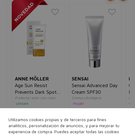
ANNE MÖLLER
SENSAI
LA
Age Sun Resist
Sensai Advanced Day
Go
Prevents Dark Spots
Cream SPF30
Ma
Protector solar con color
Crema ultraligera
Hid
& Photoaging BB
Lo
unisex
mujer
de l
Cream SPF50+
un
30,19€
14,95€
184,77€
100,95€
5€
64
Utilizamos cookies propias y de terceros para fines
50 ml
50 ml
analíticos, personalización de anuncios, y para mejorar tu
experiencia de compra. Puedes aceptar todas las cookies