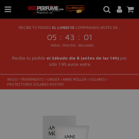
RECIBE TU PEDIDO
EL LUNES 10
COMPRANDO ANTES DE...
:
:
05
43
01
HORAS
MINUTOS
SEGUNDOS
Recibe tu pedido
el Sábado día 8 (antes de las 14h)
por
sólo 1.95 euros extra
INICIO
›
TRATAMIENTO
›
UNISEX
›
ANNE MÖLLER
›
SOLARES
›
PROTECTORES SOLARES ROSTRO