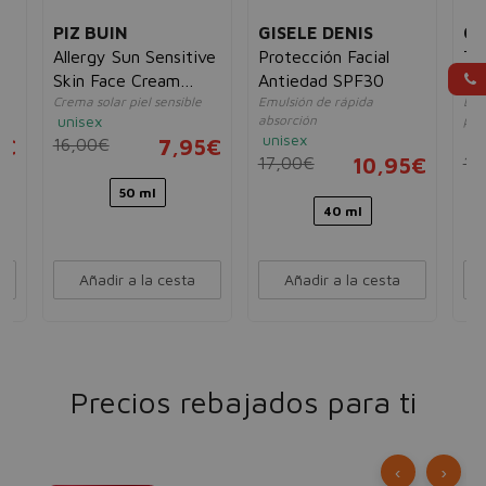
PIZ BUIN
GISELE DENIS
CO
Allergy Sun Sensitive
Protección Facial
Tr
Skin Face Cream
Antiedad SPF30
Ab
Crema solar piel sensible
Emulsión de rápida
Esp
SPF50
An
unisex
absorción
per
unisex
un
5€
16,00€
7,95€
17,00€
10,95€
19
50 ml
40 ml
Añadir a la cesta
Añadir a la cesta
Precios rebajados para ti
‹
›