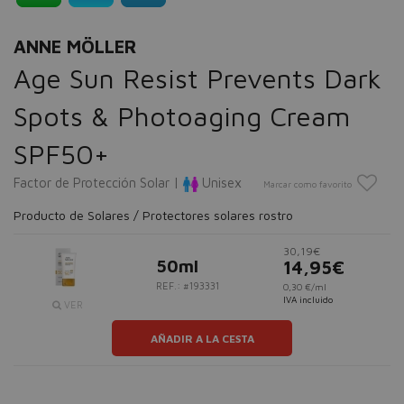
ANNE MÖLLER
Age Sun Resist Prevents Dark
Spots & Photoaging Cream
SPF50+
Factor de Protección Solar |
Unisex
Marcar como favorito
Producto de Solares / Protectores solares rostro
30,19€
50ml
14,95€
REF.: #193331
0,30 €/ml
IVA incluido
VER
AÑADIR A LA CESTA