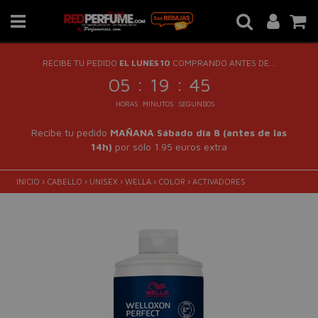
RECIBE TU PEDIDO
EL LUNES 10
COMPRANDO ANTES DE...
:
:
05
19
44
HORAS
MINUTOS
SEGUNDOS
Recibe tu pedido
MAÑANA Sábado día 8 (antes de las
14h)
por sólo 1.95 euros extra
INICIO
›
CABELLO
›
UNISEX
›
WELLA
›
COLOR
›
ACTIVADORES