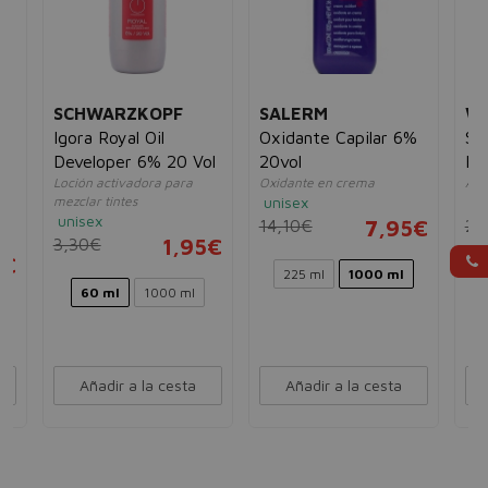
SCHWARZKOPF
SALERM
W
Igora Royal Oil
Oxidante Capilar 6%
Shi
Developer 6% 20 Vol
20vol
Bo
la
Loción activadora para
Oxidante en crema
Act
mezclar tintes
unisex
un
unisex
14,10€
7,95€
2,
3,30€
1,95€
5€
225 ml
1000 ml
60 ml
1000 ml
Añadir a la cesta
Añadir a la cesta