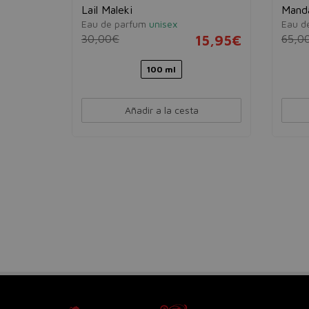
Lail Maleki
Mand
Eau de parfum
unisex
Eau de
5,95€
30,00€
15,95€
65,0
100 ml
Añadir a la cesta