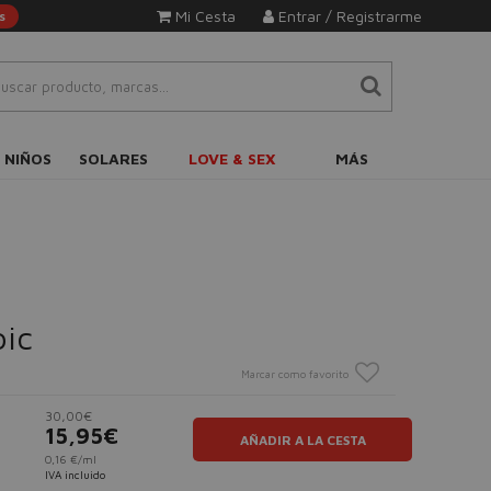
Mi Cesta
Entrar / Registrarme
s
 NIÑOS
SOLARES
LOVE & SEX
MÁS
oic
Marcar como favorito
30,00€
15,95€
AÑADIR A LA CESTA
0,16 €/ml
IVA incluido