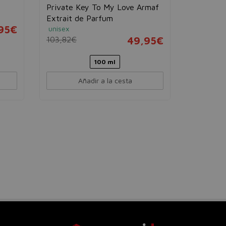
Private Key To My Love Armaf
Extrait de Parfum
95€
unisex
103,82€
49,95€
100 ml
Añadir a la cesta