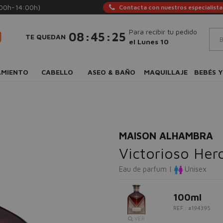
:00h-14:00h)
Contacta con nuestros especialista
Para recibir tu pedido
:
:
08
45
24
TE QUEDAN
el Lunes 10
AMIENTO
CABELLO
ASEO & BAÑO
MAQUILLAJE
BEBÉS Y
MAISON ALHAMBRA
Victorioso Her
Eau de parfum |
Unisex
100ml
REF.: #194395
VER