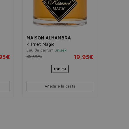
MAISON ALHAMBRA
MAISON
Kismet Magic
Fusion I
Eau de parfum
unisex
Eau de pa
,95€
38,00€
19,95€
42,00€
100 ml
Añadir a la cesta