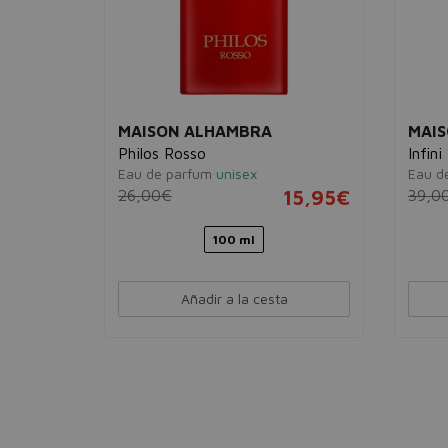
MAISON ALHAMBRA
MAI
Philos Rosso
Infini
Eau de parfum
unisex
Eau d
24,95€
26,00€
15,95€
39,0
100 ml
Añadir a la cesta