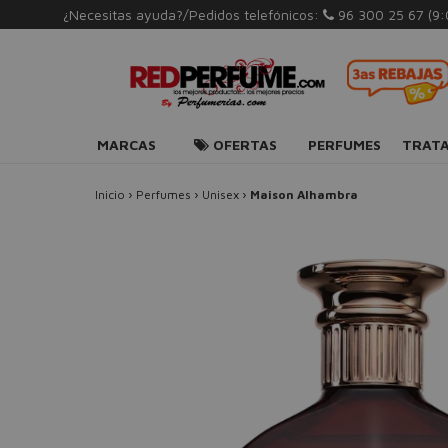
¿Necesitas ayuda?/Pedidos telefónicos:
96 300 25 67
(9
MARCAS
OFERTAS
PERFUMES
TRAT
Inicio
›
Perfumes
›
Unisex
›
Maison Alhambra