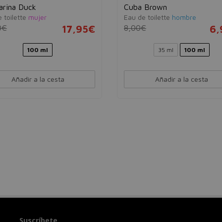
arina Duck
Cuba Brown
 toilette
mujer
Eau de toilette
hombre
0€
17,95€
8,00€
6,
100 ml
35 ml
100 ml
Añadir a la cesta
Añadir a la cesta
Suscríbete