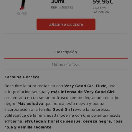
30ml
59,95€
REF.: #188992
2,00 €/ml
IVA incluido
VER
AÑADIR A LA CESTA
Descripción
Notas olfativas
Carolina Herrera
Descubre la pura tentación con
Very Good Girl Elixir
, una
interpretación sensual y
más intensa de Very Good Girl
,
presentada en un seductor frasco con un degradado de rojo a
negro.
Más adictiva
que nunca, esta nueva y audaz
incorporación a la familia
Good Girl
revela la naturaleza
polifacética de la feminidad moderna con una potente mezcla
ambarina,
afrutada y floral
de
sensual cereza negra, rosa
roja y vainilla radiante
.