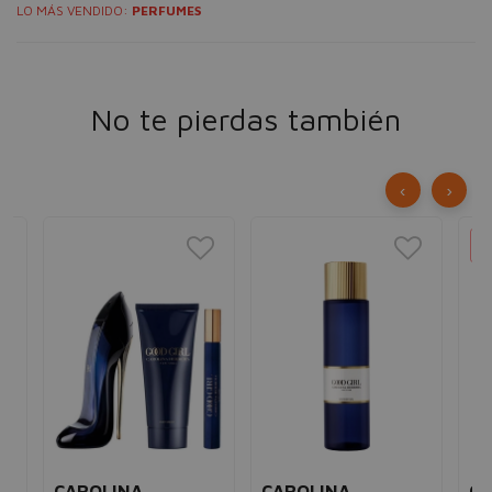
LO MÁS VENDIDO:
PERFUMES
No te pierdas también
‹
›
CAROLINA
CAROLINA
CA