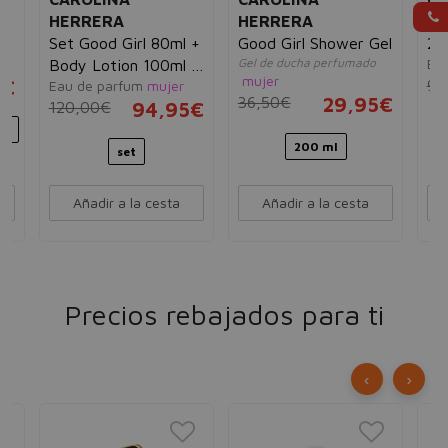
HERRERA
HERRERA
H
ir
Set Good Girl 80ml +
Good Girl Shower Gel
21
Gel de ducha perfumado
Ea
Body Lotion 100ml +
mujer
5€
91
Eau de parfum
mujer
10ml
36,50€
29,95€
120,00€
94,95€
ml
200 ml
set
Añadir a la cesta
Añadir a la cesta
Precios rebajados para ti
‹
›