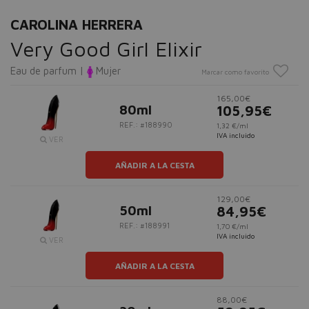
CAROLINA HERRERA
Very Good Girl Elixir
Eau de parfum |
Mujer
Marcar como favorito
165,00€
80ml
105,95€
REF.: #188990
1,32 €/ml
IVA incluido
VER
AÑADIR A LA CESTA
129,00€
50ml
84,95€
REF.: #188991
1,70 €/ml
IVA incluido
VER
AÑADIR A LA CESTA
88,00€