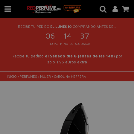
RECIBE TU PEDIDO
EL LUNES 10
COMPRANDO ANTES DE...
:
:
06
14
37
HORAS
MINUTOS
SEGUNDOS
Recibe tu pedido
el Sábado día 8 (antes de las 14h)
por
sólo 1.95 euros extra
INICIO
›
PERFUMES
›
MUJER
›
CAROLINA HERRERA