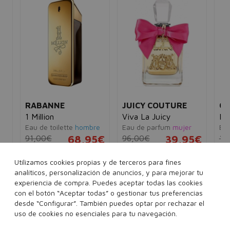
RABANNE
JUICY COUTURE
CA
1 Million
Viva La Juicy
La
Eau de toilette
hombre
Eau de parfum
mujer
Ea
91,00€
68,95€
96,00€
39,95€
16
e
5€
30 ml
50 ml
100 ml
30 ml
50 ml
100 ml
Utilizamos cookies propias y de terceros para fines
analíticos, personalización de anuncios, y para mejorar tu
ml
200 ml
Ver 4 sets
experiencia de compra. Puedes aceptar todas las cookies
con el botón “Aceptar todas” o gestionar tus preferencias
desde “Configurar”. También puedes optar por rechazar el
Añadir a la cesta
Añadir a la cesta
uso de cookies no esenciales para tu navegación.