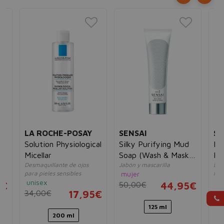
LA ROCHE-POSAY
SENSAI
SH
Solution Physiological
Silky Purifying Mud
In
Micellar
Soap (Wash & Mask)
Ma
Desmaquillante de ojos
Jabón y mascarilla
Des
Step 2
para pieles sensibles
mujer
labi
unisex
mu
5€
50,00€
44,95€
34,00€
17,95€
41
125 ml
200 ml