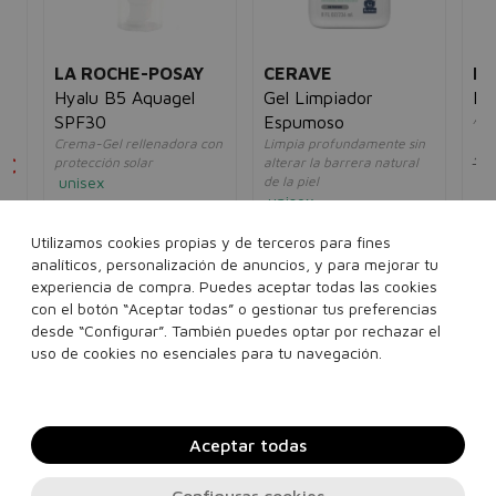
LA ROCHE-POSAY
CERAVE
RE
Hyalu B5 Aquagel
Gel Limpiador
Ma
Apl
SPF30
Espumoso
un
Crema-Gel rellenadora con
Limpia profundamente sin
5€
15
protección solar
alterar la barrera natural
unisex
de la piel
unisex
80,41€
42,95€
15,00€
12,95€
Utilizamos cookies propias y de terceros para fines
50 ml
analíticos, personalización de anuncios, y para mejorar tu
236 ml
473 ml
experiencia de compra. Puedes aceptar todas las cookies
con el botón “Aceptar todas” o gestionar tus preferencias
1 Litros
desde “Configurar”. También puedes optar por rechazar el
Añadir a la cesta
Añadir a la cesta
uso de cookies no esenciales para tu navegación.
Aceptar todas