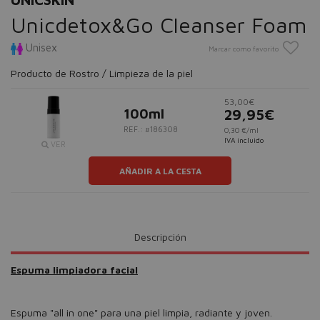
Unicdetox&Go Cleanser Foam
Unisex
Marcar como favorito
Producto de Rostro / Limpieza de la piel
53,00€
100ml
29,95€
REF.: #186308
0,30 €/ml
IVA incluido
VER
AÑADIR A LA CESTA
Descripción
Espuma limpiadora facial
Espuma "all in one" para una piel limpia, radiante y joven.