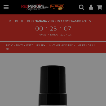
RECIBE TU PEDIDO
MAÑANA VIERNES 7
COMPRANDO ANTES DE...
:
:
00
23
06
HORAS
MINUTOS
SEGUNDOS
INICIO
›
TRATAMIENTO
›
UNISEX
›
UNICSKIN
›
ROSTRO
›
LIMPIEZA DE LA
PIEL