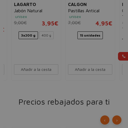
LAGARTO
CALGON
N
Jabón Natural
Pastillas Antical
Ox
unisex
unisex
To
9,00€
3,95€
7,00€
4,95€
Eli
colo
5€
un
3x200 g
400 g
15 unidades
4,
Añadir a la cesta
Añadir a la cesta
Precios rebajados para ti
‹
›