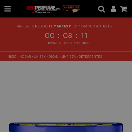
RECIBE TU PEDIDO
EL MARTES 11
COMPRANDO ANTES DE...
:
:
00
08
10
HORAS
MINUTOS
SEGUNDOS
INICIO
›
HOGAR
›
UNISEX
›
DIXAN
›
LIMPIEZA
›
DETERGENTES