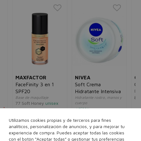
MAXFACTOR
NIVEA
C
FaceFinity 3 en 1
Soft Crema
Cu
Eau
SPF20
Hidratante Intensiva
8,
Base de maquillaje
Hidratante rostro, manos y
77 Soft Honey
unisex
cuerpo
5€
unisex
13,55€
10,95€
8,00€
5,95€
Utilizamos cookies propias y de terceros para fines
analíticos, personalización de anuncios, y para mejorar tu
200 ml
300 ml
experiencia de compra. Puedes aceptar todas las cookies
..
Ver más...
con el botón “Aceptar todas” o gestionar tus preferencias
375 ml