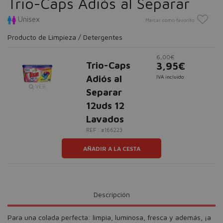
Trio-Caps Adiós al Separar
Unisex
Marcar como favorito
Producto de Limpieza / Detergentes
6,00€
Trio-Caps
3,95€
Adiós al
IVA incluido
VER
Separar
12uds 12
Lavados
REF.: #166223
AÑADIR A LA CESTA
Descripción
Para una colada perfecta: limpia, luminosa, fresca y además, ¡a