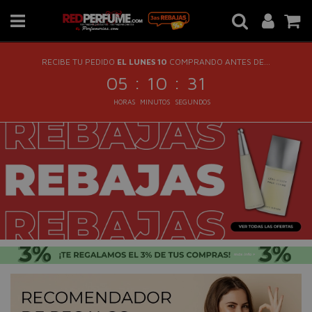
RECIBE TU PEDIDO
EL LUNES 10
COMPRANDO ANTES DE...
:
:
05
10
30
HORAS
MINUTOS
SEGUNDOS