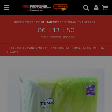
RECIBE TU PEDIDO
EL MARTES 11
COMPRANDO ANTES DE...
:
:
06
13
49
HORAS
MINUTOS
SEGUNDOS
INICIO
›
ASEO Y BAÑO
›
MUJER
›
TENA
›
HIGIENE ÍNTIMA
›
INCONTINENCIA
URINARIA