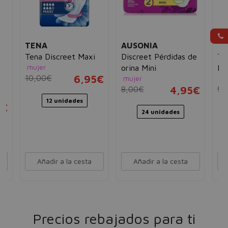
TENA
AUSONIA
T
Tena Discreet Maxi
Discreet Pérdidas de
Te
mujer
orina Mini
Mi
10,00€
6,95€
mujer
mu
8,00€
4,95€
5,
12 unidades
5€
24 unidades
Añadir a la cesta
Añadir a la cesta
Precios rebajados para ti