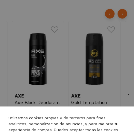
‹
›
AXE
AXE
TA
Axe Black Deodorant
Gold Temptation
Ta
Spray
Deodorant Spray
Lo
Desodorante spray
Desodorante spray
Loc
Utilizamos cookies propias y de terceros para fines
hombre
hombre
des
analíticos, personalización de anuncios, y para mejorar tu
ho
5€
4,00€
2,95€
4,00€
2,95€
experiencia de compra. Puedes aceptar todas las cookies
50