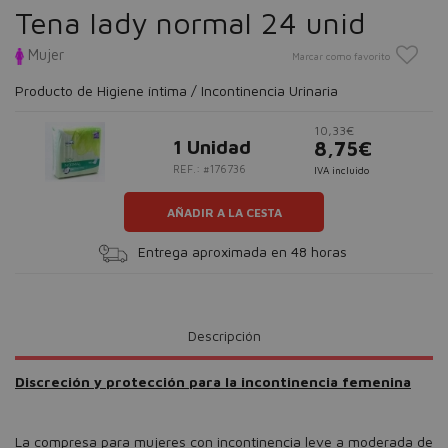
Tena lady normal 24 unid
Mujer
Marcar como favorito
Producto de Higiene íntima / Incontinencia Urinaria
10,33€
1 Unidad
8,75€
REF.: #176736
IVA incluido
AÑADIR A LA CESTA
Entrega aproximada en 48 horas
Descripción
Discreción y protección para la incontinencia femenina
La compresa para mujeres con incontinencia leve a moderada de