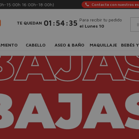
0h-15:00h 16:00h-18:00h)
Contacta con nuestros esp
Para recibir tu pedido
:
:
01
54
34
TE QUEDAN
el Lunes 10
AMIENTO
CABELLO
ASEO & BAÑO
MAQUILLAJE
BEBÉS Y