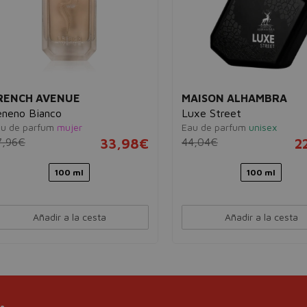
RENCH AVENUE
MAISON ALHAMBRA
eneno Bianco
Luxe Street
u de parfum
mujer
Eau de parfum
unisex
7,96€
33,98€
44,04€
2
100 ml
100 ml
Añadir a la cesta
Añadir a la cesta