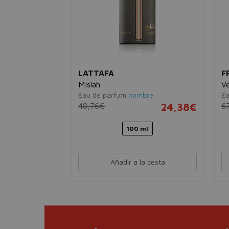
LATTAFA
F
Mislah
V
va calmante
Eau de parfum
hombre
Ea
48,76€
24,38€
6
39,95€
100 ml
Añadir a la cesta
esta