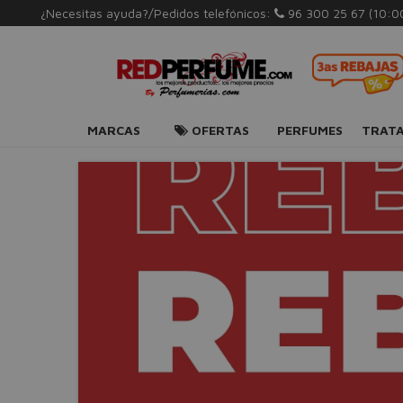
¿Necesitas ayuda?/Pedidos telefónicos:
96 300 25 67
(10:0
MARCAS
OFERTAS
PERFUMES
TRAT