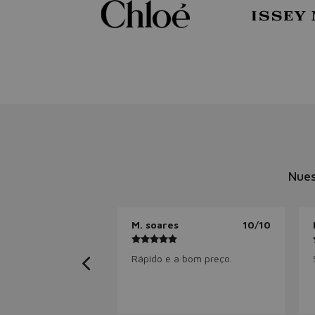
Nues
M. soares
10/10
Rápido e a bom preço.