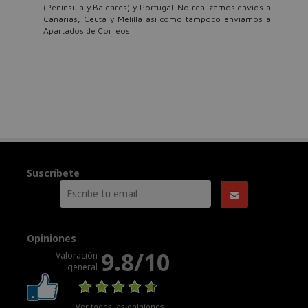
(Península y Baleares) y Portugal. No realizamos envíos a
Canarias, Ceuta y Melilla así como tampoco enviamos a
Apartados de Correos.
Suscríbete
Opiniones
9.8/10
Valoración
general
Ver todas las opiniones