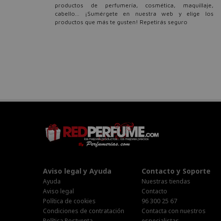
productos de perfumería, cosmética, maquillaje,
cabello... ¡Sumérgete en nuestra web y elige los
productos que más te gusten! Repetirás seguro
Aviso legal y Ayuda
Contacto y Soporte
Ayuda
Nuestras tiendas
Aviso legal
Contacto
Política de cookies
96 300 25 67
Condiciones de contratación
Contacta con nuestros
Política Postventa
especialistas