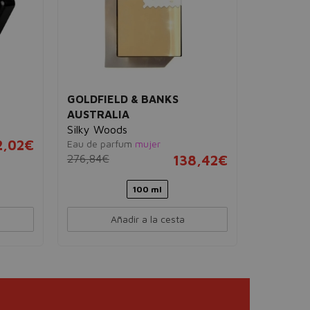
GOLDFIELD & BANKS
MAIS
AUSTRALIA
Smoky
Eau de 
Silky Woods
2,02€
23,60
Eau de parfum
mujer
276,84€
138,42€
100 ml
Añadir a la cesta