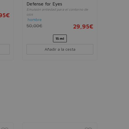
Defense for Eyes
de Ojos 
Emulsión antiedad para el contorno de
Antiarrugas
95€
ojos
mujer
hombre
14,00€
50,00€
29,95€
15 ml
Añadir a la cesta