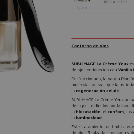
REF.: #194360
VER
Contorno de ojos
SUBLIMAGE La Crème Yeux
es
de ojos enriquecido con
Vanilla 
Polifraccionada, la Vanilla Planif
moléculas activas que la materia 
la
regeneración celula
r.
SUBLIMAGE La Crème Yeux actúa 
de la piel, definidos por la Inve
la
hidratación
, el
confort
, las
la
luminosidad
.
Este tratamiento, de textura en
de ojos. Realzada, iluminada y 