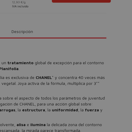
12,93 €/g
IVA incluido
Descripción
 un
tratamiento
global de excepción para el contorno
Planifolia
.
olia es exclusiva de
CHANEL
* y concentra 40 veces más
vegetal. Joya activa de la fórmula, multiplica por 3**
sobre el aspecto de todos los parámetros de juventud
stigación de CHANEL, para una acción global sobre:
arrugas
, la
estructura
, la
uniformidad
, la
fuerza
y
volvente,
alisa
e
ilumina
la delicada zona del contorno
descansada, la mirada parece transformada.