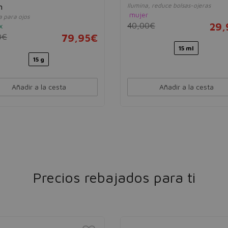
Ilumina, reduce bolsas-ojeras
m
mujer
a para ojos
40,00€
29,
x
0€
79,95€
15 ml
15 g
Añadir a la cesta
Añadir a la cesta
Precios rebajados para ti