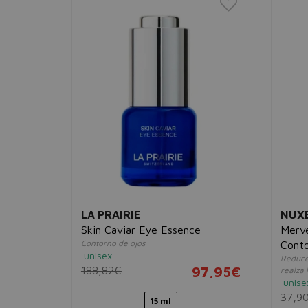
LA PRAIRIE
NUX
ipidant
Skin Caviar Eye Essence
Merve
ica
Contorno de ojos
Conto
unisex
Reduce 
21,95€
188,82€
97,95€
realza 
unise
37,9
15 ml