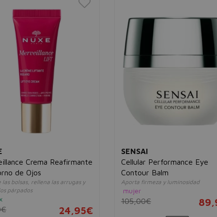
E
SENSAI
illance Crema Reafirmante
Cellular Performance Eye
rno de Ojos
Contour Balm
las bolsas, rellena las arrugas y
Aporta firmeza y luminosidad
los párpados
mujer
x
105,00€
89,
0€
24,95€