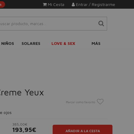
Mi Cesta
Entrar / Registrarme
s
 NIÑOS
SOLARES
LOVE & SEX
MÁS
Creme Yeux
Marcar como favorito
e ojos
385,00€
193,95€
AÑADIR A LA CESTA