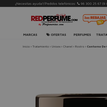
¿Necesitas ayuda?/Pedidos telefónicos:
96 300 25 67
(9
MARCAS
OFERTAS
PERFUMES
TRAT
Inicio
›
Tratamiento
›
Unisex
›
Chanel
›
Rostro
›
Contorno De 