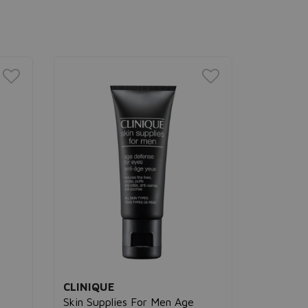
CLINIQUE
NIVEA
Skin Supplies For Men Age
Q10 Plus