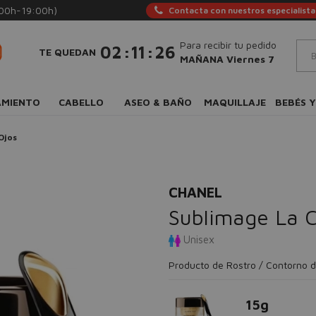
:00h-19:00h)
Contacta con nuestros especialista
Para recibir tu pedido
:
:
02
11
25
TE QUEDAN
MAÑANA Viernes 7
AMIENTO
CABELLO
ASEO & BAÑO
MAQUILLAJE
BEBÉS Y
Ojos
CHANEL
Sublimage La 
Unisex
Producto de Rostro / Contorno d
15g