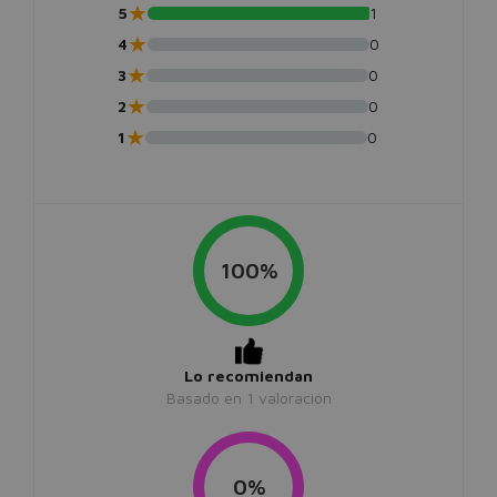
★
5
1
★
4
0
★
3
0
★
2
0
★
1
0
100%
Lo recomiendan
Basado en
1
valoración
0%