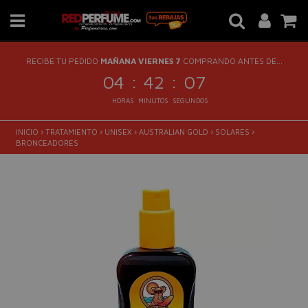
RECIBE TU PEDIDO
MAÑANA VIERNES 7
COMPRANDO ANTES DE...
:
:
04
42
06
HORAS
MINUTOS
SEGUNDOS
INICIO
›
TRATAMIENTO
›
UNISEX
›
AUSTRALIAN GOLD
›
SOLARES
›
BRONCEADORES