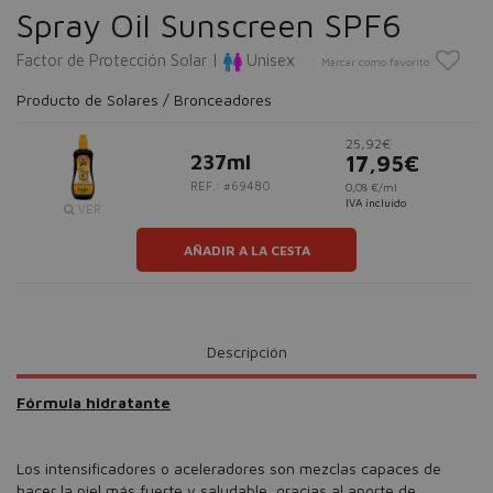
Spray Oil Sunscreen SPF6
Factor de Protección Solar |
Unisex
Marcar como favorito
Producto de Solares / Bronceadores
25,92€
237ml
17,95€
REF.: #69480
0,08 €/ml
IVA incluido
VER
AÑADIR A LA CESTA
Descripción
Fórmula hidratante
Los intensificadores o aceleradores son mezclas capaces de
hacer la piel más fuerte y saludable, gracias al aporte de