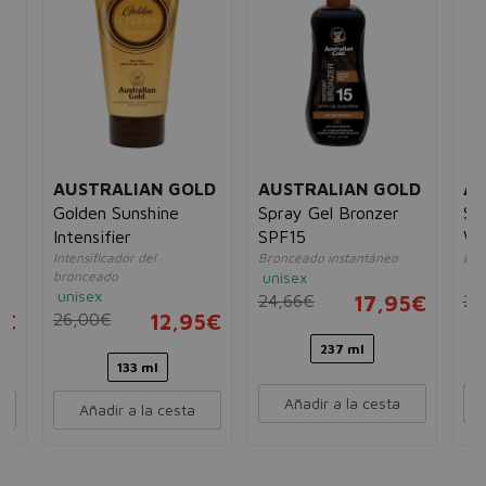
AUSTRALIAN GOLD
AUSTRALIAN GOLD
AU
Golden Sunshine
Spray Gel Bronzer
Sp
r
Intensifier
SPF15
Wi
el
Intensificador del
Bronceado instantáneo
Bro
SP
bronceado
unisex
un
unisex
24,66€
17,95€
24
5€
26,00€
12,95€
237 ml
133 ml
Añadir a la cesta
Añadir a la cesta