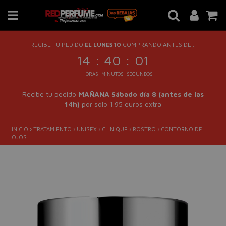
RECIBE TU PEDIDO
EL LUNES 10
COMPRANDO ANTES DE...
:
:
14
40
00
HORAS
MINUTOS
SEGUNDOS
Recibe tu pedido
MAÑANA Sábado día 8 (antes de las
14h)
por sólo 1.95 euros extra
INICIO
›
TRATAMIENTO
›
UNISEX
›
CLINIQUE
›
ROSTRO
›
CONTORNO DE
OJOS