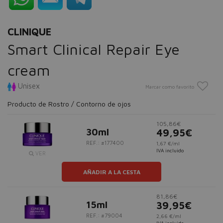
CLINIQUE
Smart Clinical Repair Eye
cream
Unisex
Marcar como favorito
Producto de Rostro / Contorno de ojos
105,86€
30ml
49,95€
REF.: #177400
1,67 €/ml
IVA incluido
VER
AÑADIR A LA CESTA
81,86€
15ml
39,95€
REF.: #79004
2,66 €/ml