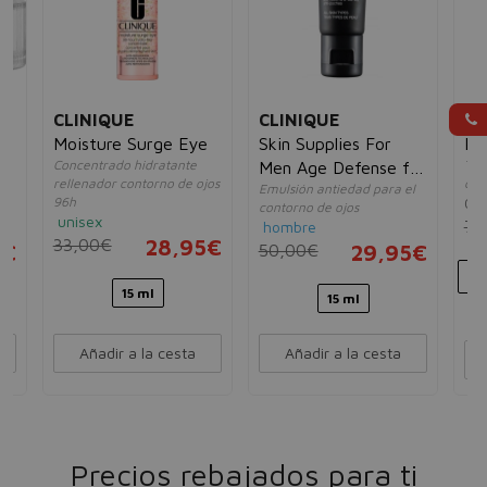
CLINIQUE
CLINIQUE
SI
&
Moisture Surge Eye
Skin Supplies For
Ph
Concentrado hidratante
Tra
Men Age Defense for
rellenador contorno de ojos
cor
ce
Emulsión antiedad para el
Eyes
96h
01
contorno de ojos
unisex
76
hombre
33,00€
28,95€
5€
50,00€
29,95€
15 ml
15 ml
Añadir a la cesta
Añadir a la cesta
Precios rebajados para ti