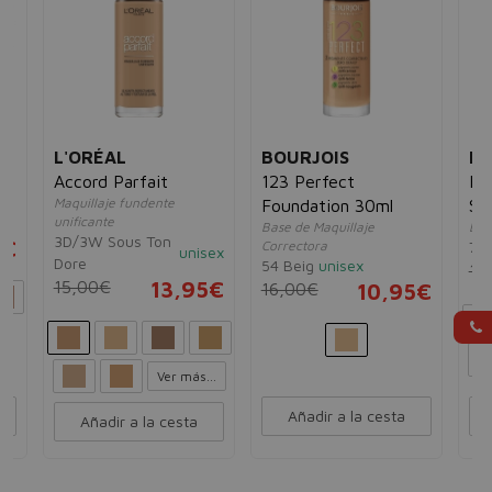
L'ORÉAL
BOURJOIS
M
Accord Parfait
123 Perfect
Fa
Maquillaje fundente
Foundation 30ml
SP
x
unificante
Base de Maquillaje
Bas
3D/3W Sous Ton
5€
Correctora
77 
unisex
Dore
54 Beig
unisex
13
15,00€
13,95€
16,00€
10,95€
Ver más...
Añadir a la cesta
Añadir a la cesta