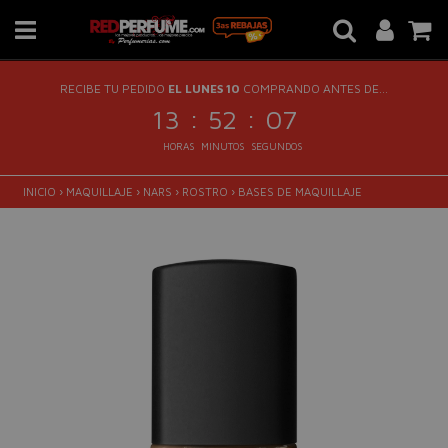
RECIBE TU PEDIDO
EL LUNES 10
COMPRANDO ANTES DE...
:
:
13
52
07
HORAS
MINUTOS
SEGUNDOS
INICIO
›
MAQUILLAJE
›
NARS
›
ROSTRO
›
BASES DE MAQUILLAJE