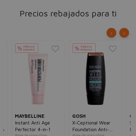
Precios rebajados para ti
‹
›
PRECIO
PRECIO
%
%
MÍNIMO
MÍNIMO
MAYBELLINE
GOSH
CA
Instant Anti Age
X-Ceptional Wear
Su
on
Perfector 4-in-1
Foundation Anti-
Br
do
Base de maquillaje
Base de maquillaje
Pol