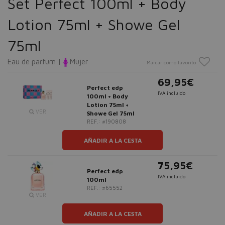
Set Perfect 100ml + Body
Lotion 75ml + Showe Gel
75ml
Eau de parfum |
Mujer
Marcar como favorito
69,95€
Perfect edp
IVA incluido
100ml + Body
Lotion 75ml +
VER
Showe Gel 75ml
REF.: #190808
AÑADIR A LA CESTA
75,95€
Perfect edp
IVA incluido
100ml
REF.: #65552
VER
AÑADIR A LA CESTA