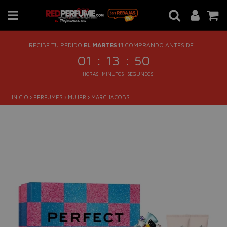
RECIBE TU PEDIDO
EL MARTES 11
COMPRANDO ANTES DE...
:
:
01
13
49
HORAS
MINUTOS
SEGUNDOS
INICIO
›
PERFUMES
›
MUJER
›
MARC JACOBS