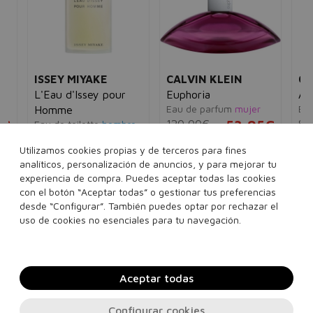
ISSEY MIYAKE
CALVIN KLEIN
CA
L'Eau d'Issey pour
Euphoria
Ana
Eau de parfum
mujer
Eau
Homme
5€
120,00€
53,95€
89
Eau de toilette
hombre
107,00€
31,95€
Utilizamos cookies propias y de terceros para fines
ml
30 ml
100 ml
30
analíticos, personalización de anuncios, y para mejorar tu
40 ml
75 ml
125 ml
160 ml
Ver 1 set
experiencia de compra. Puedes aceptar todas las cookies
con el botón “Aceptar todas” o gestionar tus preferencias
200 ml
Ver 4 sets
desde “Configurar”. También puedes optar por rechazar el
Añadir a la cesta
Añadir a la cesta
uso de cookies no esenciales para tu navegación.
Aceptar todas
Configurar cookies