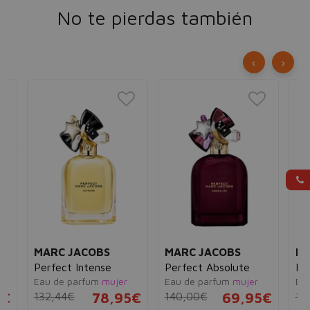
No te pierdas también
‹
›
MARC JACOBS
MARC JACOBS
MA
Perfect Intense
Perfect Absolute
Da
Eau de parfum
mujer
Eau de parfum
mujer
Ea
5€
132,44€
78,95€
140,00€
69,95€
13