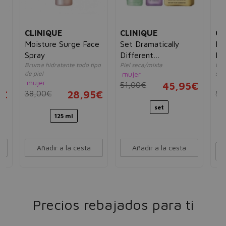
CLINIQUE
CLINIQUE
CL
Moisture Surge Face
Set Dramatically
Dr
Spray
Different
Di
Bruma hidratante todo tipo
Piel seca/mixta
Loc
Moisturizing Lotion
Mo
de piel
mujer
sec
mujer
mu
51,00€
45,95€
5€
38,00€
28,95€
55
set
125 ml
Añadir a la cesta
Añadir a la cesta
Precios rebajados para ti