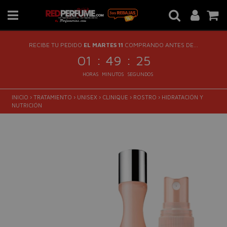
RECIBE TU PEDIDO
EL MARTES 11
COMPRANDO ANTES DE...
:
:
01
49
24
HORAS
MINUTOS
SEGUNDOS
INICIO
›
TRATAMIENTO
›
UNISEX
›
CLINIQUE
›
ROSTRO
›
HIDRATACIÓN Y
NUTRICIÓN