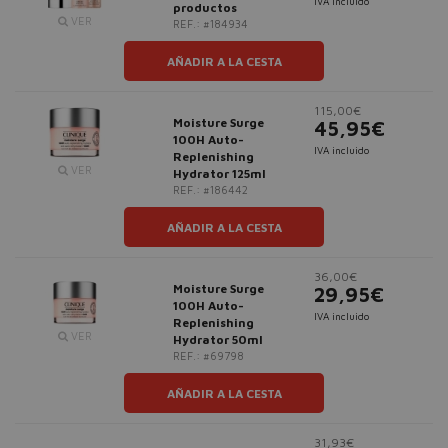
IVA incluido
productos
VER
REF.: #184934
AÑADIR A LA CESTA
115,00€
Moisture Surge
45,95€
100H Auto-
IVA incluido
Replenishing
VER
Hydrator 125ml
REF.: #186442
AÑADIR A LA CESTA
36,00€
Moisture Surge
29,95€
100H Auto-
IVA incluido
Replenishing
VER
Hydrator 50ml
REF.: #69798
AÑADIR A LA CESTA
31,93€