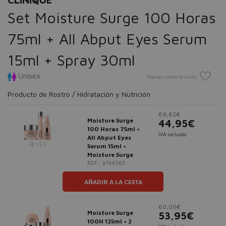
Set Moisture Surge 100 Horas
75ml + All Abput Eyes Serum
15ml + Spray 30ml
Unisex
Marcar como favorito
Producto de Rostro / Hidratación y Nutrición
89,82€
Moisture Surge
44,95€
100 Horas 75ml +
IVA incluido
All Abput Eyes
VER
Serum 15ml +
Moisture Surge
REF.: #194563
AÑADIR A LA CESTA
60,00€
Moisture Surge
53,95€
100H 125ml + 2